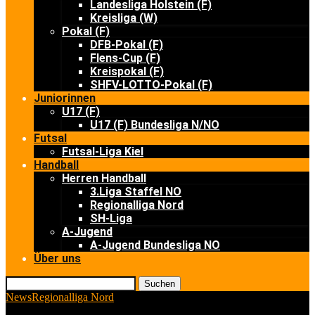
Landesliga Holstein (F)
Kreisliga (W)
Pokal (F)
DFB-Pokal (F)
Flens-Cup (F)
Kreispokal (F)
SHFV-LOTTO-Pokal (F)
Juniorinnen
U17 (F)
U17 (F) Bundesliga N/NO
Futsal
Futsal-Liga Kiel
Handball
Herren Handball
3.Liga Staffel NO
Regionalliga Nord
SH-Liga
A-Jugend
A-Jugend Bundesliga NO
Über uns
Suchen
News
Regionalliga Nord