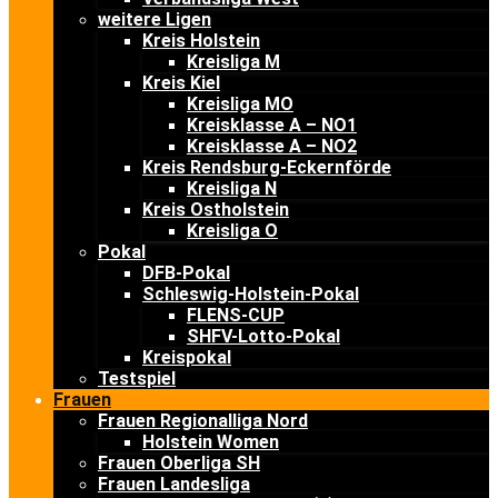
weitere Ligen
Kreis Holstein
Kreisliga M
Kreis Kiel
Kreisliga MO
Kreisklasse A – NO1
Kreisklasse A – NO2
Kreis Rendsburg-Eckernförde
Kreisliga N
Kreis Ostholstein
Kreisliga O
Pokal
DFB-Pokal
Schleswig-Holstein-Pokal
FLENS-CUP
SHFV-Lotto-Pokal
Kreispokal
Testspiel
Frauen
Frauen Regionalliga Nord
Holstein Women
Frauen Oberliga SH
Frauen Landesliga