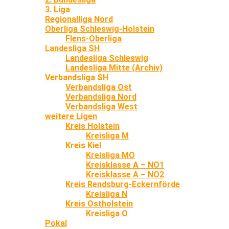
3. Liga
Regionalliga Nord
Oberliga Schleswig-Holstein
Flens-Oberliga
Landesliga SH
Landesliga Schleswig
Landesliga Mitte (Archiv)
Verbandsliga SH
Verbandsliga Ost
Verbandsliga Nord
Verbandsliga West
weitere Ligen
Kreis Holstein
Kreisliga M
Kreis Kiel
Kreisliga MO
Kreisklasse A – NO1
Kreisklasse A – NO2
Kreis Rendsburg-Eckernförde
Kreisliga N
Kreis Ostholstein
Kreisliga O
Pokal