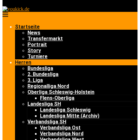
Startseite
News
Transfermarkt
Portrait
Story
Turniere
Herren
Bundesliga
2. Bundesliga
3. Liga
Regionalliga Nord
Oberliga Schleswig-Holstein
Flens-Oberliga
Landesliga SH
Landesliga Schleswig
Landesliga Mitte (Archiv)
Verbandsliga SH
Verbandsliga Ost
Verbandsliga Nord
Verbandsliga West