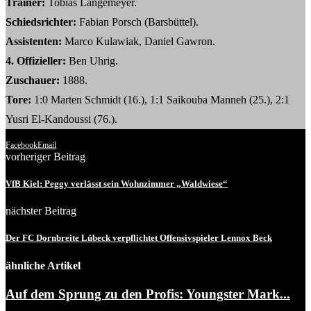
Trainer:
Tobias Langemeyer.
Schiedsrichter:
Fabian Porsch (Barsbüttel).
Assistenten:
Marco Kulawiak, Daniel Gawron.
4. Offizieller:
Ben Uhrig.
Zuschauer:
1888.
Tore:
1:0 Marten Schmidt (16.), 1:1 Saikouba Manneh (25.), 2:1
Yusri El-Kandoussi (76.).
Facebook
Email
vorheriger Beitrag
VfB Kiel: Peggy verlässt sein Wohnzimmer „Waldwiese“
nächster Beitrag
Der FC Dornbreite Lübeck verpflichtet Offensivspieler Lennox Beck
ähnliche Artikel
Auf dem Sprung zu den Profis: Youngster Mark...