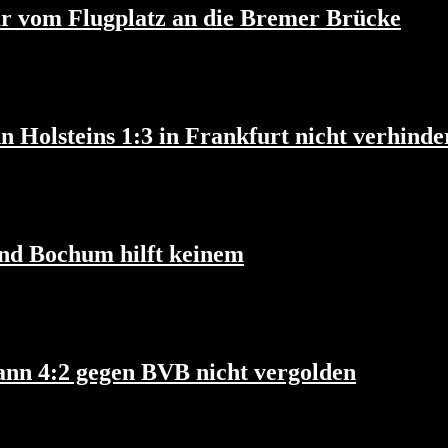
 vom Flugplatz an die Bremer Brücke
Holsteins 1:3 in Frankfurt nicht verhinde
und Bochum hilft keinem
ann 4:2 gegen BVB nicht vergolden