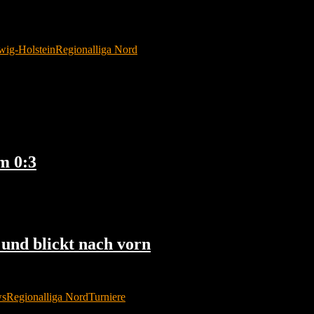
wig-Holstein
Regionalliga Nord
m 0:3
 und blickt nach vorn
s
Regionalliga Nord
Turniere