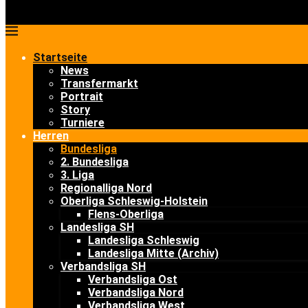
Startseite
News
Transfermarkt
Portrait
Story
Turniere
Herren
Bundesliga
2. Bundesliga
3. Liga
Regionalliga Nord
Oberliga Schleswig-Holstein
Flens-Oberliga
Landesliga SH
Landesliga Schleswig
Landesliga Mitte (Archiv)
Verbandsliga SH
Verbandsliga Ost
Verbandsliga Nord
Verbandsliga West