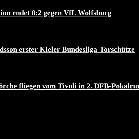
dion endet 0:2 gegen VfL Wolfsburg
dsson erster Kieler Bundesliga-Torschütze
örche fliegen vom Tivoli in 2. DFB-Pokalru