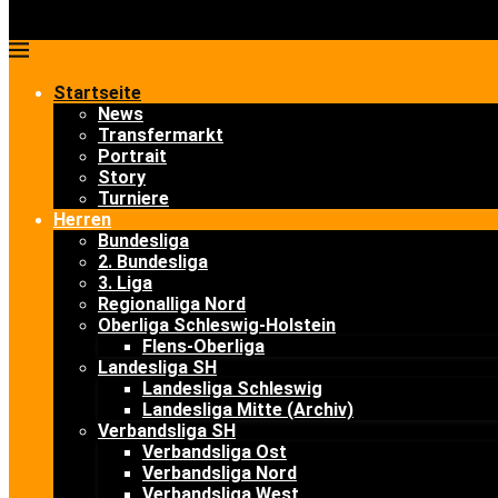
Startseite
News
Transfermarkt
Portrait
Story
Turniere
Herren
Bundesliga
2. Bundesliga
3. Liga
Regionalliga Nord
Oberliga Schleswig-Holstein
Flens-Oberliga
Landesliga SH
Landesliga Schleswig
Landesliga Mitte (Archiv)
Verbandsliga SH
Verbandsliga Ost
Verbandsliga Nord
Verbandsliga West