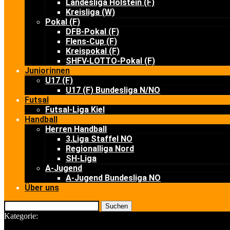
Landesliga Holstein (F)
Kreisliga (W)
Pokal (F)
DFB-Pokal (F)
Flens-Cup (F)
Kreispokal (F)
SHFV-LOTTO-Pokal (F)
Juniorinnen
U17 (F)
U17 (F) Bundesliga N/NO
Futsal
Futsal-Liga Kiel
Handball
Herren Handball
3.Liga Staffel NO
Regionalliga Nord
SH-Liga
A-Jugend
A-Jugend Bundesliga NO
Über uns
Suchen
Kategorie: