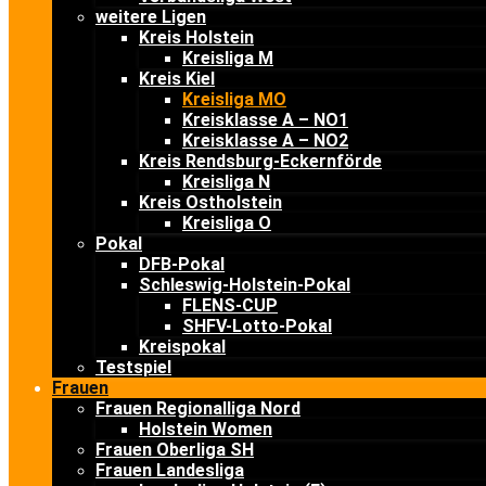
weitere Ligen
Kreis Holstein
Kreisliga M
Kreis Kiel
Kreisliga MO
Kreisklasse A – NO1
Kreisklasse A – NO2
Kreis Rendsburg-Eckernförde
Kreisliga N
Kreis Ostholstein
Kreisliga O
Pokal
DFB-Pokal
Schleswig-Holstein-Pokal
FLENS-CUP
SHFV-Lotto-Pokal
Kreispokal
Testspiel
Frauen
Frauen Regionalliga Nord
Holstein Women
Frauen Oberliga SH
Frauen Landesliga