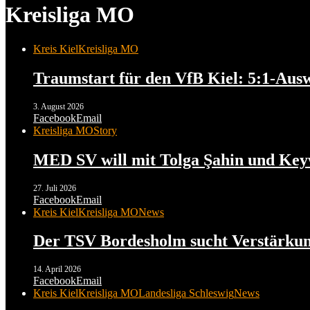
Kreisliga MO
Kreis Kiel
Kreisliga MO
Traumstart für den VfB Kiel: 5:1-Au
3. August 2026
Facebook
Email
Kreisliga MO
Story
MED SV will mit Tolga Şahin und Key
27. Juli 2026
Facebook
Email
Kreis Kiel
Kreisliga MO
News
Der TSV Bordesholm sucht Verstärkun
14. April 2026
Facebook
Email
Kreis Kiel
Kreisliga MO
Landesliga Schleswig
News