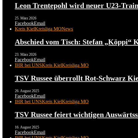
Leon Trentepohl wird neuer U23-Traine
25. März 2026
Facebook
Email
Kreis Kiel
Kreisliga MO
News
Abschied vom Tisch: Stefan „Köppi“ K
23. März 2026
Facebook
Email
IHR bei UNS
Kreis Kiel
Kreisliga MO
TSV Russee überrollt Rot-Schwarz Kiel
26. August 2025
Facebook
Email
IHR bei UNS
Kreis Kiel
Kreisliga MO
TSV Russee feiert wichtigen Auswärtssi
16. August 2025
Facebook
Email
IHR bei UNS
Kreis Kiel
Kreisliga MO