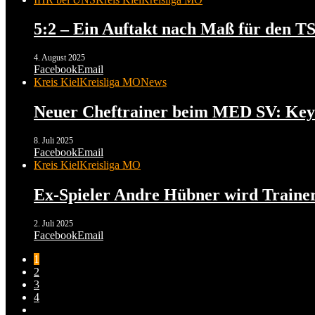
5:2 – Ein Auftakt nach Maß für den T
4. August 2025
Facebook
Email
Kreis Kiel
Kreisliga MO
News
Neuer Cheftrainer beim MED SV: Ke
8. Juli 2025
Facebook
Email
Kreis Kiel
Kreisliga MO
Ex-Spieler Andre Hübner wird Traine
2. Juli 2025
Facebook
Email
1
2
3
4