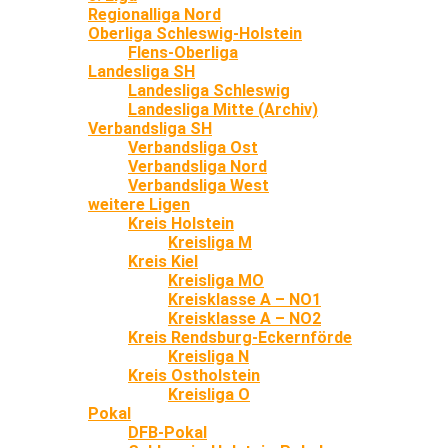
Regionalliga Nord
Oberliga Schleswig-Holstein
Flens-Oberliga
Landesliga SH
Landesliga Schleswig
Landesliga Mitte (Archiv)
Verbandsliga SH
Verbandsliga Ost
Verbandsliga Nord
Verbandsliga West
weitere Ligen
Kreis Holstein
Kreisliga M
Kreis Kiel
Kreisliga MO
Kreisklasse A – NO1
Kreisklasse A – NO2
Kreis Rendsburg-Eckernförde
Kreisliga N
Kreis Ostholstein
Kreisliga O
Pokal
DFB-Pokal