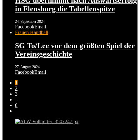
HSG übernimmt nach Auswärtserfolg
in Flensburg die Tabellenspitze
24. September 2024
Facebook
Email
Frauen Handball
SG To/Lee vor dem größten Spiel der
Vereinsgeschichte
27. August 2024
Facebook
Email
1
2
3
…
8