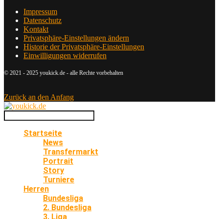
Impressum
Datenschutz
Kontakt
Privatsphäre-Einstellungen ändern
Historie der Privatsphäre-Einstellungen
Einwilligungen widerrufen
© 2021 - 2025 youkick.de - alle Rechte vorbehalten
Zurück an den Anfang
Startseite
News
Transfermarkt
Portrait
Story
Turniere
Herren
Bundesliga
2. Bundesliga
3. Liga