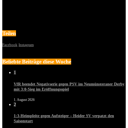
Teilen
Facebook
Instagram
Beliebte Beiträge diese Woche
1
VfR beendet Negativserie gegen PSV im Neumünsteraner Derby
mit 3:0-Sieg im Eröffnungsspiel
1. August 2026
2
1:3-Heimpleite gegen Aufsteiger – Heider SV verpatzt den
Saisonstart