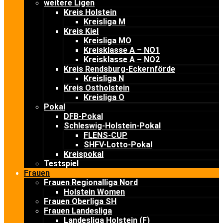
weitere Ligen
Kreis Holstein
Kreisliga M
Kreis Kiel
Kreisliga MO
Kreisklasse A – NO1
Kreisklasse A – NO2
Kreis Rendsburg-Eckernförde
Kreisliga N
Kreis Ostholstein
Kreisliga O
Pokal
DFB-Pokal
Schleswig-Holstein-Pokal
FLENS-CUP
SHFV-Lotto-Pokal
Kreispokal
Testspiel
Frauen
Frauen Regionalliga Nord
Holstein Women
Frauen Oberliga SH
Frauen Landesliga
Landesliga Holstein (F)