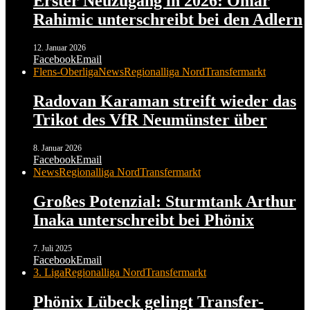
Erster Neuzugang in 2026: Omar
Rahimic unterschreibt bei den Adlern
12. Januar 2026
Facebook
Email
Flens-Oberliga
News
Regionalliga Nord
Transfermarkt
Radovan Karaman streift wieder das
Trikot des VfR Neumünster über
8. Januar 2026
Facebook
Email
News
Regionalliga Nord
Transfermarkt
Großes Potenzial: Sturmtank Arthur
Inaka unterschreibt bei Phönix
7. Juli 2025
Facebook
Email
3. Liga
Regionalliga Nord
Transfermarkt
Phönix Lübeck gelingt Transfer-