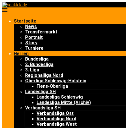
Startseite
News
Transfermarkt
Portrait
Story
Turniere
Herren
Bundesliga
2. Bundesliga
3. Liga
Regionalliga Nord
Oberliga Schleswig-Holstein
Flens-Oberliga
Landesliga SH
Landesliga Schleswig
Landesliga Mitte (Archiv)
Verbandsliga SH
Verbandsliga Ost
Verbandsliga Nord
Verbandsliga West