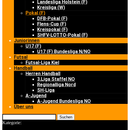
Landesliga Holstein (F)
Kreisliga (W)
Pokal (F)
DFB-Pokal (F)
Flens-Cup (F)
Kreispokal (F)
SHFV-LOTTO-Pokal (F)
Juniorinnen
U17 (F)
U17 (F) Bundesliga N/NO
Futsal
Futsal-Liga Kiel
Handball
Herren Handball
3.Liga Staffel NO
Regionalliga Nord
SH-Liga
A-Jugend
A-Jugend Bundesliga NO
Über uns
Suchen
Kategorie: