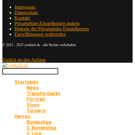
Impressum
Datenschutz
Kontakt
Privatsphäre-Einstellungen ändern
Historie der Privatsphäre-Einstellungen
Einwilligungen widerrufen
© 2021 - 2025 youkick.de - alle Rechte vorbehalten
Zurück an den Anfang
Startseite
News
Transfermarkt
Portrait
Story
Turniere
Herren
Bundesliga
2. Bundesliga
3. Liga