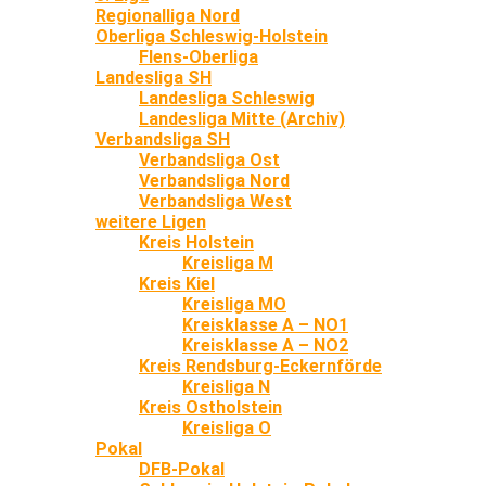
Regionalliga Nord
Oberliga Schleswig-Holstein
Flens-Oberliga
Landesliga SH
Landesliga Schleswig
Landesliga Mitte (Archiv)
Verbandsliga SH
Verbandsliga Ost
Verbandsliga Nord
Verbandsliga West
weitere Ligen
Kreis Holstein
Kreisliga M
Kreis Kiel
Kreisliga MO
Kreisklasse A – NO1
Kreisklasse A – NO2
Kreis Rendsburg-Eckernförde
Kreisliga N
Kreis Ostholstein
Kreisliga O
Pokal
DFB-Pokal