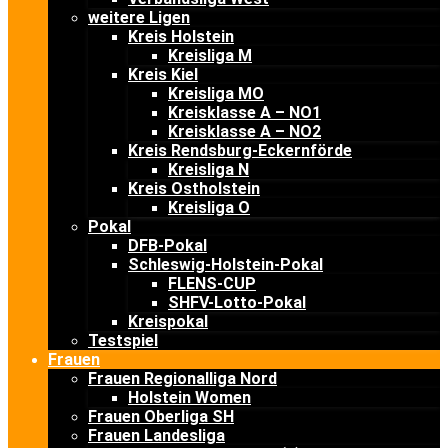
weitere Ligen
Kreis Holstein
Kreisliga M
Kreis Kiel
Kreisliga MO
Kreisklasse A – NO1
Kreisklasse A – NO2
Kreis Rendsburg-Eckernförde
Kreisliga N
Kreis Ostholstein
Kreisliga O
Pokal
DFB-Pokal
Schleswig-Holstein-Pokal
FLENS-CUP
SHFV-Lotto-Pokal
Kreispokal
Testspiel
Frauen
Frauen Regionalliga Nord
Holstein Women
Frauen Oberliga SH
Frauen Landesliga