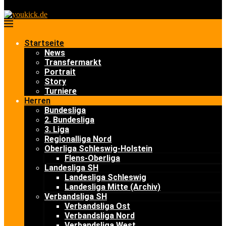
Startseite
News
Transfermarkt
Portrait
Story
Turniere
Herren
Bundesliga
2. Bundesliga
3. Liga
Regionalliga Nord
Oberliga Schleswig-Holstein
Flens-Oberliga
Landesliga SH
Landesliga Schleswig
Landesliga Mitte (Archiv)
Verbandsliga SH
Verbandsliga Ost
Verbandsliga Nord
Verbandsliga West