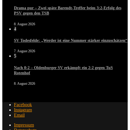
Drama pur – Zwei späte Barendt-Treffer beim 3:2-Erfolg des
PSV gegen den TSB
8. August 2026
4
SV Todesfelde: „Werder ist eine Nummer stärker einzuschätzen“
7. August 2026
5
Nach 0:2 – Oldenburger SV erkämpft ein 2:2 gegen TuS
Rotenhof
8. August 2026
Facebook
Instagram
Email
Impressum