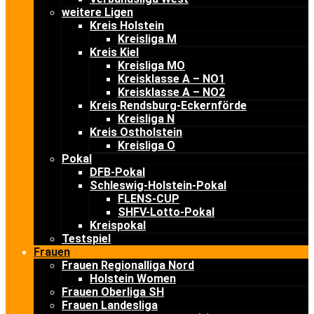
weitere Ligen
Kreis Holstein
Kreisliga M
Kreis Kiel
Kreisliga MO
Kreisklasse A – NO1
Kreisklasse A – NO2
Kreis Rendsburg-Eckernförde
Kreisliga N
Kreis Ostholstein
Kreisliga O
Pokal
DFB-Pokal
Schleswig-Holstein-Pokal
FLENS-CUP
SHFV-Lotto-Pokal
Kreispokal
Testspiel
Frauen
Frauen Regionalliga Nord
Holstein Women
Frauen Oberliga SH
Frauen Landesliga