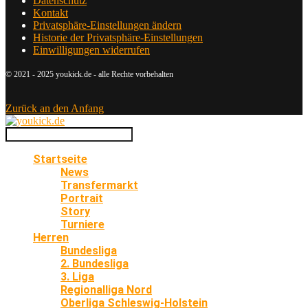
Datenschutz
Kontakt
Privatsphäre-Einstellungen ändern
Historie der Privatsphäre-Einstellungen
Einwilligungen widerrufen
© 2021 - 2025 youkick.de - alle Rechte vorbehalten
Zurück an den Anfang
Startseite
News
Transfermarkt
Portrait
Story
Turniere
Herren
Bundesliga
2. Bundesliga
3. Liga
Regionalliga Nord
Oberliga Schleswig-Holstein