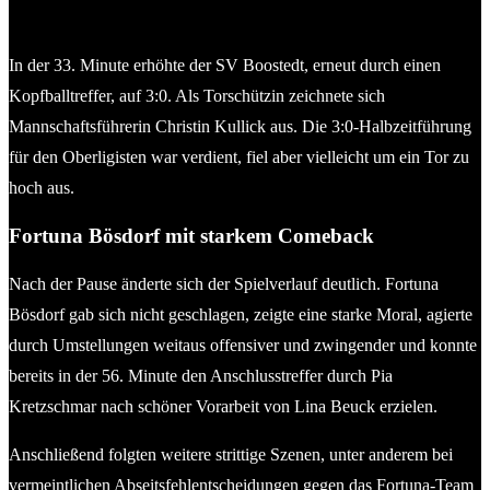
Der Finalort – die schöne Sportanlage von Fortuna
Bösdorf. © 2025 Stephan Mohr-KFV Holstein
In der 33. Minute erhöhte der SV Boostedt, erneut durch einen
Kopfballtreffer, auf 3:0. Als Torschützin zeichnete sich
Mannschaftsführerin Christin Kullick aus. Die 3:0-Halbzeitführung
für den Oberligisten war verdient, fiel aber vielleicht um ein Tor zu
hoch aus.
Fortuna Bösdorf mit starkem Comeback
Nach der Pause änderte sich der Spielverlauf deutlich. Fortuna
Bösdorf gab sich nicht geschlagen, zeigte eine starke Moral, agierte
durch Umstellungen weitaus offensiver und zwingender und konnte
bereits in der 56. Minute den Anschlusstreffer durch Pia
Kretzschmar nach schöner Vorarbeit von Lina Beuck erzielen.
Anschließend folgten weitere strittige Szenen, unter anderem bei
vermeintlichen Abseitsfehlentscheidungen gegen das Fortuna-Team