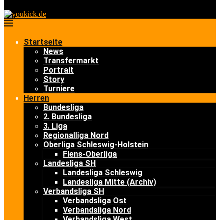
Startseite
News
Transfermarkt
Portrait
Story
Turniere
Herren
Bundesliga
2. Bundesliga
3. Liga
Regionalliga Nord
Oberliga Schleswig-Holstein
Flens-Oberliga
Landesliga SH
Landesliga Schleswig
Landesliga Mitte (Archiv)
Verbandsliga SH
Verbandsliga Ost
Verbandsliga Nord
Verbandsliga West