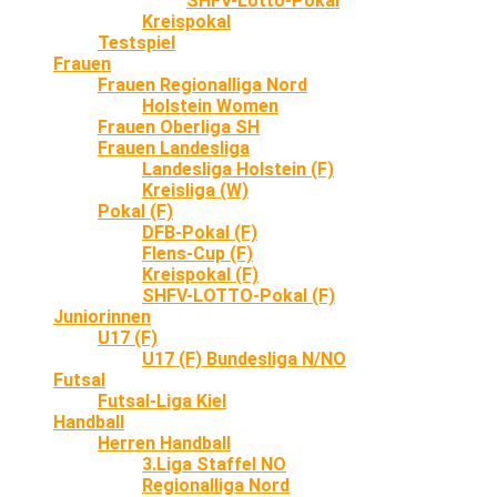
SHFV-Lotto-Pokal
Kreispokal
Testspiel
Frauen
Frauen Regionalliga Nord
Holstein Women
Frauen Oberliga SH
Frauen Landesliga
Landesliga Holstein (F)
Kreisliga (W)
Pokal (F)
DFB-Pokal (F)
Flens-Cup (F)
Kreispokal (F)
SHFV-LOTTO-Pokal (F)
Juniorinnen
U17 (F)
U17 (F) Bundesliga N/NO
Futsal
Futsal-Liga Kiel
Handball
Herren Handball
3.Liga Staffel NO
Regionalliga Nord