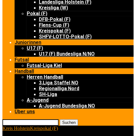
Landesliga Holstein (F)
Kreisliga (W)
Pokal (F)
DFB-Pokal (F)
Flens-Cup (F)
Kreispokal (F)
SHFV-LOTTO-Pokal (F)
Juniorinnen
U17 (F)
U17 (F) Bundesliga N/NO
Futsal
Futsal-Liga Kiel
Handball
Herren Handball
3.Liga Staffel NO
Regionalliga Nord
SH-Liga
A-Jugend
A-Jugend Bundesliga NO
Über uns
Suchen
Kreis Holstein
Kreispokal (F)