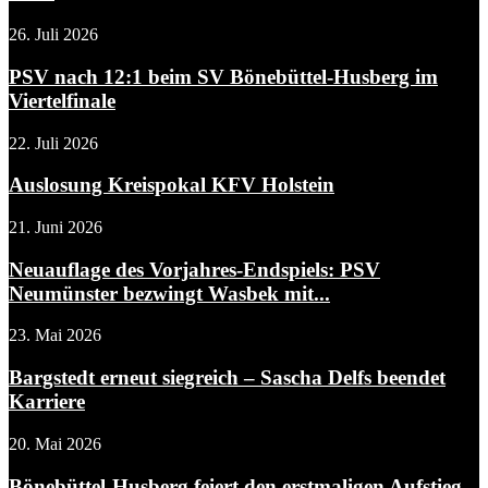
26. Juli 2026
PSV nach 12:1 beim SV Bönebüttel-Husberg im
Viertelfinale
22. Juli 2026
Auslosung Kreispokal KFV Holstein
21. Juni 2026
Neuauflage des Vorjahres-Endspiels: PSV
Neumünster bezwingt Wasbek mit...
23. Mai 2026
Bargstedt erneut siegreich – Sascha Delfs beendet
Karriere
20. Mai 2026
Bönebüttel-Husberg feiert den erstmaligen Aufstieg