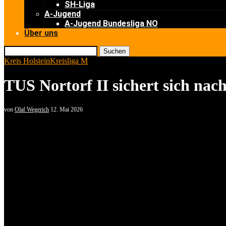
SH-Liga
A-Jugend
A-Jugend Bundesliga NO
Über uns
Suchen
Kreis Holstein
Kreisliga M
TUS Nortorf II sichert sich nach
von
Olaf Wegerich
12. Mai 2026