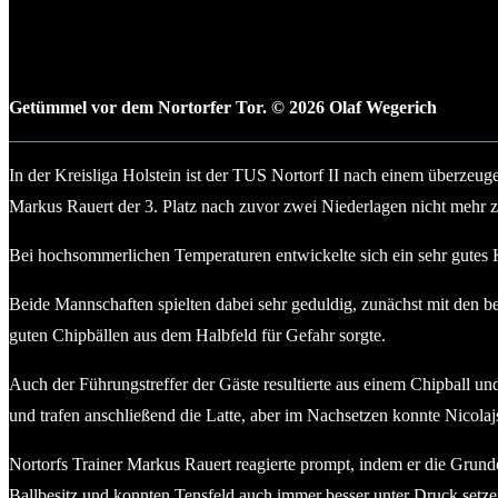
Getümmel vor dem Nortorfer Tor. © 2026 Olaf Wegerich
In der Kreisliga Holstein ist der TUS Nortorf II nach einem überzeu
Markus Rauert der 3. Platz nach zuvor zwei Niederlagen nicht mehr 
Bei hochsommerlichen Temperaturen entwickelte sich ein sehr gutes Kr
Beide Mannschaften spielten dabei sehr geduldig, zunächst mit den b
guten Chipbällen aus dem Halbfeld für Gefahr sorgte.
Auch der Führungstreffer der Gäste resultierte aus einem Chipball u
und trafen anschließend die Latte, aber im Nachsetzen konnte Nicolaj
Nortorfs Trainer Markus Rauert reagierte prompt, indem er die Grun
Ballbesitz und konnten Tensfeld auch immer besser unter Druck setze