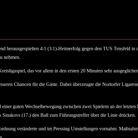
gend herausgespielten 4:1 (3:1)-Heimerfolg gegen den TUS Tensfeld in 
zu nehmen.
eisligaspiel, das vor allem in den ersten 20 Minuten sehr ausgegliche
esseren Chancen für die Gäste. Dabei überzeugte die Nortorfer Ligare
nd einer guten Wechselbewegung zwischen zwei Spielern an der letzten L
s Sinakovs (17.) den Ball zum Führungstreffer über die Linie drücken.
dordnung veränderte und im Pressing Umstellungen vornahm. Maßnahmen, 
n.