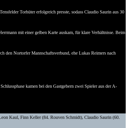
nsfelder Torhüter erfolgreich presste, sodass Claudio Saurin aus 30
n Herrmann mit einer gelben Karte auskam, für klare Verhältnisse. Beim
 durch den Nortorfer Mannschaftsverbund, ehe Lukas Reimers nach
er Schlussphase kamen bei den Gastgebern zwei Spieler aus der A-
on Kaul, Finn Keller (84. Rouven Schmidt), Claudio Saurin (60.