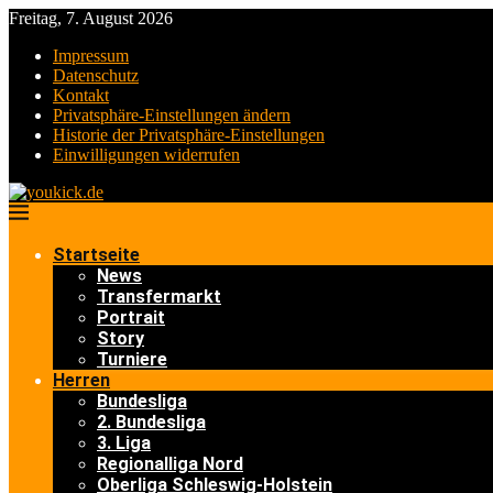
Freitag, 7. August 2026
Impressum
Datenschutz
Kontakt
Privatsphäre-Einstellungen ändern
Historie der Privatsphäre-Einstellungen
Einwilligungen widerrufen
Startseite
News
Transfermarkt
Portrait
Story
Turniere
Herren
Bundesliga
2. Bundesliga
3. Liga
Regionalliga Nord
Oberliga Schleswig-Holstein