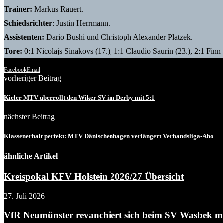
Trainer:
Markus Rauert.
Schiedsrichter
: Justin Herrmann.
Assistenten:
Dario Bushi und Christoph Alexander Platzek.
Tore:
0:1 Nicolajs Sinakovs (17.), 1:1 Claudio Saurin (23.), 2:1 Fin
Facebook
Email
vorheriger Beitrag
Kieler MTV überrollt den Wiker SV im Derby mit 5:1
nächster Beitrag
Klassenerhalt perfekt: MTV Dänischenhagen verlängert Verbandsliga-Abo
ähnliche Artikel
Kreispokal KFV Holstein 2026/27 Übersicht
27. Juli 2026
VfR Neumünster revanchiert sich beim SV Wasbek mit