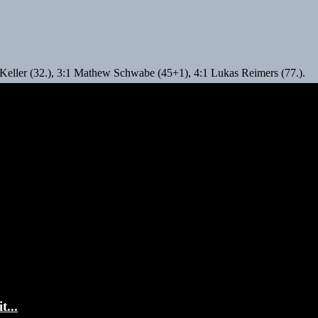
n Keller (32.), 3:1 Mathew Schwabe (45+1), 4:1 Lukas Reimers (77.).
...