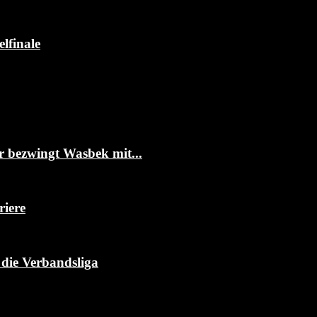
lfinale
 bezwingt Wasbek mit...
riere
 die Verbandsliga