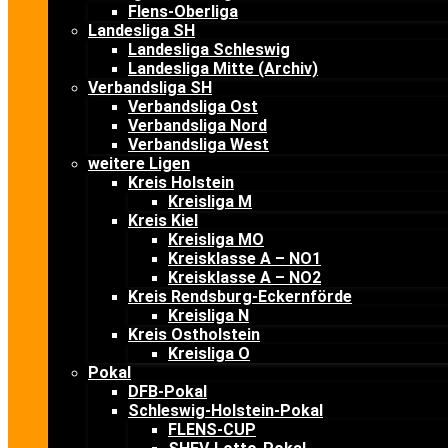
Flens-Oberliga
Landesliga SH
Landesliga Schleswig
Landesliga Mitte (Archiv)
Verbandsliga SH
Verbandsliga Ost
Verbandsliga Nord
Verbandsliga West
weitere Ligen
Kreis Holstein
Kreisliga M
Kreis Kiel
Kreisliga MO
Kreisklasse A – NO1
Kreisklasse A – NO2
Kreis Rendsburg-Eckernförde
Kreisliga N
Kreis Ostholstein
Kreisliga O
Pokal
DFB-Pokal
Schleswig-Holstein-Pokal
FLENS-CUP