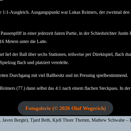
e 1:1-Ausgleich. Ausgangspunkt war Lukas Reimers, der zweimal den Te
senpfiff in einer jederzeit fairen Partie, in der Schiedsrichter Justi
16 Metern unter die Latte.
 lief der Ball über sechs Stationen, teilweise per Direktspiel, flach
elzug flach und platziert veredelte.
iten Durchgang mit viel Ballbesitz und im Pressing spielbestimmend.
 Reimers (77.) dann selbst das 4:1 nach einem flachen Steckpass. In d
Fotogalerie (© 2026 Olaf Wegerich)
. Javen Bergte), Tjard Beth, Kjell Thore Themm, Mathew Schwabe – Le