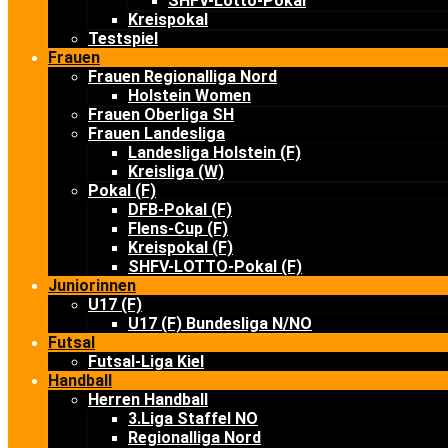
SHFV-Lotto-Pokal
Kreispokal
Testspiel
Frauen
Frauen Regionalliga Nord
Holstein Women
Frauen Oberliga SH
Frauen Landesliga
Landesliga Holstein (F)
Kreisliga (W)
Pokal (F)
DFB-Pokal (F)
Flens-Cup (F)
Kreispokal (F)
SHFV-LOTTO-Pokal (F)
Juniorinnen
U17 (F)
U17 (F) Bundesliga N/NO
Futsal
Futsal-Liga Kiel
Handball
Herren Handball
3.Liga Staffel NO
Regionalliga Nord