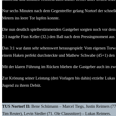
Nur sechs Minuten nach dem Gegentreffer gelang Nortorf der schnell
Metern ins leere Tor lupfen konnte.
Die nun deutlich spielbestimmenden Gastgeber sorgten noch vor dem Pau
2:1 nagelte Finn Keller (32.) den Ball nach dem Pressingmoment aus 
Das 3:1 war dann sehr sehenswert herausgespielt: Vom eigenen Torwart
einem Haken perfekt durchsteckte und Mathew Schwabe (45+1) den Spi
Mit der klaren Führung im Rücken blieben die Gastgeber auch im zwe
Zur Krönung seiner Leistung (drei Vorlagen bis dahin) erzielte Lukas
Jugend zu ihrem Debüt.
TUS Nortorf II:
Bene Schümann – Marcel Tiegs, Justin Reimers (77
Tim Reuter), Levin Siedler (71. Ole Clausnitzer) – Lukas Reimers.