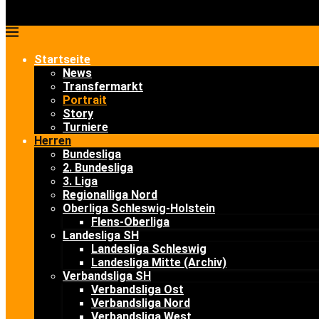
Startseite
News
Transfermarkt
Portrait
Story
Turniere
Herren
Bundesliga
2. Bundesliga
3. Liga
Regionalliga Nord
Oberliga Schleswig-Holstein
Flens-Oberliga
Landesliga SH
Landesliga Schleswig
Landesliga Mitte (Archiv)
Verbandsliga SH
Verbandsliga Ost
Verbandsliga Nord
Verbandsliga West