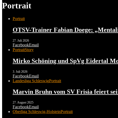
Portrait
Portrait
OTSV-Trainer Fabian Doege: „Mentalitä
27. Juli 2026
Facebook
Email
Portrait
Story
Mirko Schöning und SpVg Eidertal Mol
3. Juli 2026
Facebook
Email
Landesliga Schleswig
Portrait
Marvin Bruhn vom SV Frisia feiert sei
27. August 2025
Facebook
Email
Oberliga Schleswig-Holstein
Portrait