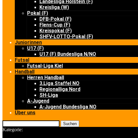
Landesliga Holstein (F)
Kreisliga (W)
Pokal (F)
DFB-Pokal (F)
Flens-Cup (F)
Kreispokal (F)
SHFV-LOTTO-Pokal (F)
Juniorinnen
U17 (F)
U17 (F) Bundesliga N/NO
Futsal
Futsal-Liga Kiel
Handball
Herren Handball
3.Liga Staffel NO
Regionalliga Nord
SH-Liga
A-Jugend
A-Jugend Bundesliga NO
Über uns
Suchen
Kategorie: