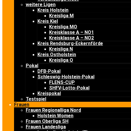
weitere Ligen
Kreis Holstein
Kreisliga M
Kreis Kiel
Kreisliga MO
Kreisklasse A – NO1
Kreisklasse A – NO2
Kreis Rendsburg-Eckernförde
Kreisliga N
Kreis Ostholstein
Kreisliga O
Pokal
DFB-Pokal
Schleswig-Holstein-Pokal
FLENS-CUP
SHFV-Lotto-Pokal
Kreispokal
Testspiel
Frauen
Frauen Regionalliga Nord
Holstein Women
Frauen Oberliga SH
Frauen Landesliga