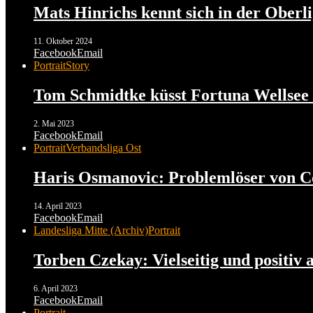
Mats Hinrichs kennt sich in der Oberli
11. Oktober 2024
Facebook
Email
Portrait
Story
Tom Schmidtke küsst Fortuna Wellsee
2. Mai 2023
Facebook
Email
Portrait
Verbandsliga Ost
Haris Osmanovic: Problemlöser von C
14. April 2023
Facebook
Email
Landesliga Mitte (Archiv)
Portrait
Torben Czekay: Vielseitig und positiv
6. April 2023
Facebook
Email
Portrait