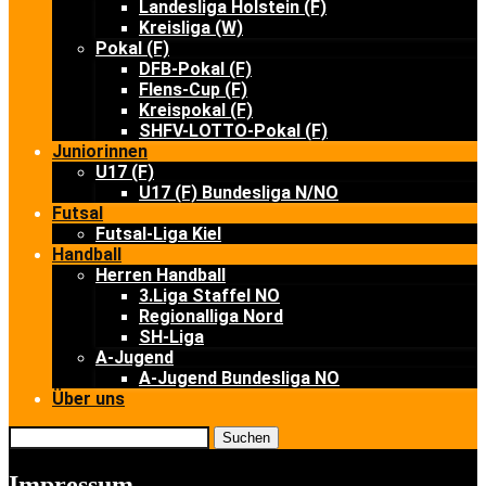
Landesliga Holstein (F)
Kreisliga (W)
Pokal (F)
DFB-Pokal (F)
Flens-Cup (F)
Kreispokal (F)
SHFV-LOTTO-Pokal (F)
Juniorinnen
U17 (F)
U17 (F) Bundesliga N/NO
Futsal
Futsal-Liga Kiel
Handball
Herren Handball
3.Liga Staffel NO
Regionalliga Nord
SH-Liga
A-Jugend
A-Jugend Bundesliga NO
Über uns
Suchen
Impressum