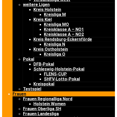
weitere Ligen
Kreis Holstein
Kreisliga M
Kreis Kiel
Kreisliga MO
Kreisklasse A – NO1
Kreisklasse A – NO2
Kreis Rendsburg-Eckernförde
Kreisliga N
Kreis Ostholstein
Kreisliga O
Pokal
DFB-Pokal
Schleswig-Holstein-Pokal
FLENS-CUP
SHFV-Lotto-Pokal
Kreispokal
Testspiel
Frauen
Frauen Regionalliga Nord
Holstein Women
Frauen Oberliga SH
Frauen Landesliga