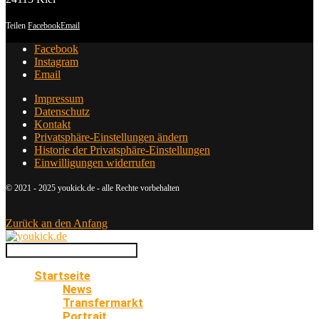
Teilen
Facebook
Email
Facebook
Instagram
Email
Impressum
Datenschutz
Kontakt
Privatsphäre-Einstellungen ändern
Historie der Privatsphäre-Einstellungen
Einwilligungen widerrufen
© 2021 - 2025 youkick.de - alle Rechte vorbehalten
Zurück an den Anfang
Startseite
News
Transfermarkt
Portrait