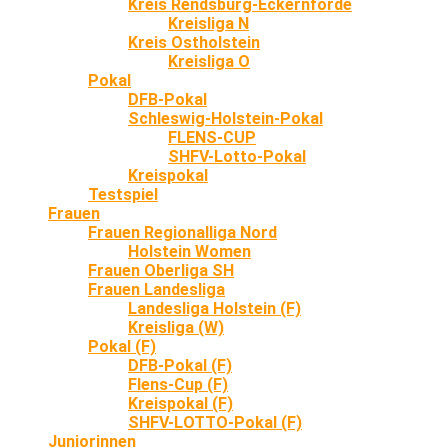
Kreis Rendsburg-Eckernförde
Kreisliga N
Kreis Ostholstein
Kreisliga O
Pokal
DFB-Pokal
Schleswig-Holstein-Pokal
FLENS-CUP
SHFV-Lotto-Pokal
Kreispokal
Testspiel
Frauen
Frauen Regionalliga Nord
Holstein Women
Frauen Oberliga SH
Frauen Landesliga
Landesliga Holstein (F)
Kreisliga (W)
Pokal (F)
DFB-Pokal (F)
Flens-Cup (F)
Kreispokal (F)
SHFV-LOTTO-Pokal (F)
Juniorinnen