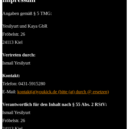
Angaben gemäß § 5 TMG:
Yesilyurt und Kaya GbR
Fröbelstr. 26
24113 Kiel
Vertreten durch:
Ismail Yesilyurt
Kontakt:
Telefon: 0431-5915280
E-Mail:
kontakt(at)youkick.de (bitte (at) durch @ ersetzen)
Verantwortlich für den Inhalt nach § 55 Abs. 2 RStV:
Ismail Yesilyurt
Fröbelstr. 26
24113 Kiel