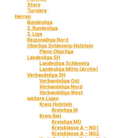
Story
Turniere
Herren
Bundesliga
2. Bundesliga
3. Liga
Regionalliga Nord
Oberliga Schleswig-Holstein
Flens-Oberliga
Landesliga SH
Landesliga Schleswig
Landesliga Mitte (Archiv)
Verbandsliga SH
Verbandsliga Ost
Verbandsliga Nord
Verbandsliga West
weitere Ligen
Kreis Holstein
Kreisliga M
Kreis Kiel
Kreisliga MO
Kreisklasse A – NO1
Kreisklasse A – NO2