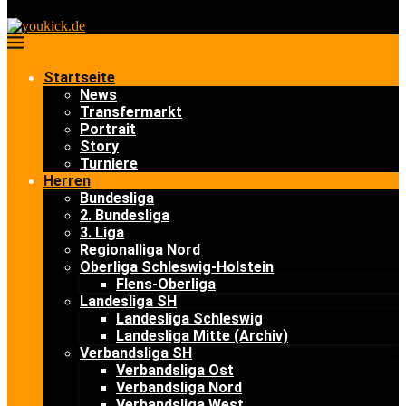
Startseite
News
Transfermarkt
Portrait
Story
Turniere
Herren
Bundesliga
2. Bundesliga
3. Liga
Regionalliga Nord
Oberliga Schleswig-Holstein
Flens-Oberliga
Landesliga SH
Landesliga Schleswig
Landesliga Mitte (Archiv)
Verbandsliga SH
Verbandsliga Ost
Verbandsliga Nord
Verbandsliga West