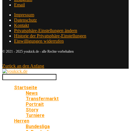
Email
Impressum
Datenschutz
Kontakt
Privatsphäre-Einstellungen ändern
Historie der Privatsphäre-Einstellungen
Einwilligungen widerrufen
© 2021 - 2025 youkick.de - alle Rechte vorbehalten
Zurück an den Anfang
Startseite
News
Transfermarkt
Portrait
Story
Turniere
Herren
Bundesliga