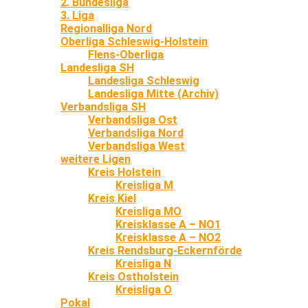
2. Bundesliga
3. Liga
Regionalliga Nord
Oberliga Schleswig-Holstein
Flens-Oberliga
Landesliga SH
Landesliga Schleswig
Landesliga Mitte (Archiv)
Verbandsliga SH
Verbandsliga Ost
Verbandsliga Nord
Verbandsliga West
weitere Ligen
Kreis Holstein
Kreisliga M
Kreis Kiel
Kreisliga MO
Kreisklasse A – NO1
Kreisklasse A – NO2
Kreis Rendsburg-Eckernförde
Kreisliga N
Kreis Ostholstein
Kreisliga O
Pokal