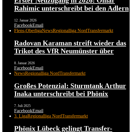
Erster Neuzugang in 2026: Omar
Rahimic unterschreibt bei den Adlern
12. Januar 2026
Facebook
Email
Flens-Oberliga
News
Regionalliga Nord
Transfermarkt
Radovan Karaman streift wieder das
Trikot des VfR Neumünster über
8. Januar 2026
Facebook
Email
News
Regionalliga Nord
Transfermarkt
Großes Potenzial: Sturmtank Arthur
Inaka unterschreibt bei Phönix
7. Juli 2025
Facebook
Email
3. Liga
Regionalliga Nord
Transfermarkt
Phönix Lübeck gelingt Transfer-