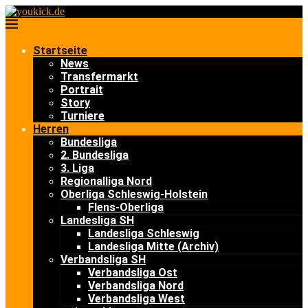
Startseite
News
Transfermarkt
Portrait
Story
Turniere
Herren
Bundesliga
2. Bundesliga
3. Liga
Regionalliga Nord
Oberliga Schleswig-Holstein
Flens-Oberliga
Landesliga SH
Landesliga Schleswig
Landesliga Mitte (Archiv)
Verbandsliga SH
Verbandsliga Ost
Verbandsliga Nord
Verbandsliga West