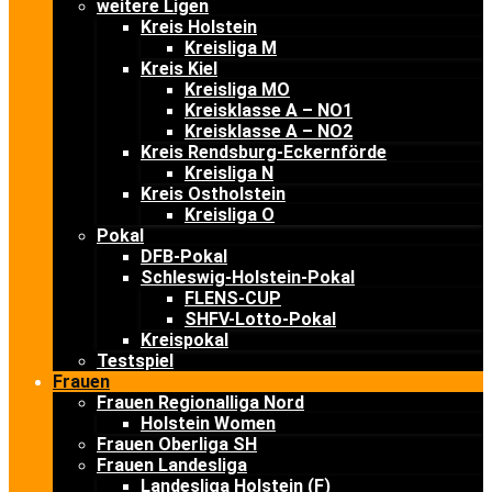
weitere Ligen
Kreis Holstein
Kreisliga M
Kreis Kiel
Kreisliga MO
Kreisklasse A – NO1
Kreisklasse A – NO2
Kreis Rendsburg-Eckernförde
Kreisliga N
Kreis Ostholstein
Kreisliga O
Pokal
DFB-Pokal
Schleswig-Holstein-Pokal
FLENS-CUP
SHFV-Lotto-Pokal
Kreispokal
Testspiel
Frauen
Frauen Regionalliga Nord
Holstein Women
Frauen Oberliga SH
Frauen Landesliga
Landesliga Holstein (F)