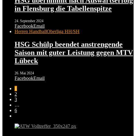
HSG übernimmt nach Auswärtserfolg
in Flensburg die Tabellenspitze
24. September 2024
Facebook
Email
Herren Handball
Oberliga HH/SH
HSG Schülp beendet anstrengende
Saison mit guter Leistung gegen MTV
Lübeck
26. Mai 2024
Facebook
Email
1
2
3
…
6