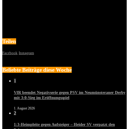
Teilen
Facebook
Instagram
Beliebte Beiträge diese Woche
1
VfR beendet Negativserie gegen PSV im Neumünsteraner Derby
mit 3:0-Sieg im Eröffnungsspiel
1. August 2026
2
1:3-Heimpleite gegen Aufsteiger – Heider SV verpatzt den