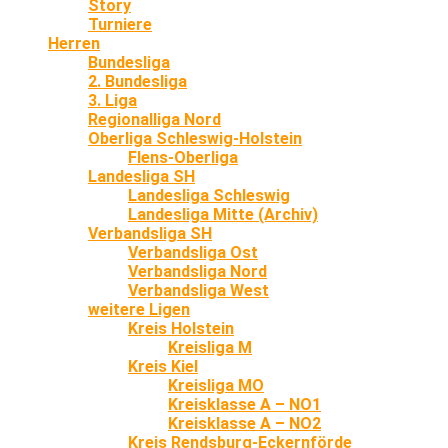
Story
Turniere
Herren
Bundesliga
2. Bundesliga
3. Liga
Regionalliga Nord
Oberliga Schleswig-Holstein
Flens-Oberliga
Landesliga SH
Landesliga Schleswig
Landesliga Mitte (Archiv)
Verbandsliga SH
Verbandsliga Ost
Verbandsliga Nord
Verbandsliga West
weitere Ligen
Kreis Holstein
Kreisliga M
Kreis Kiel
Kreisliga MO
Kreisklasse A – NO1
Kreisklasse A – NO2
Kreis Rendsburg-Eckernförde