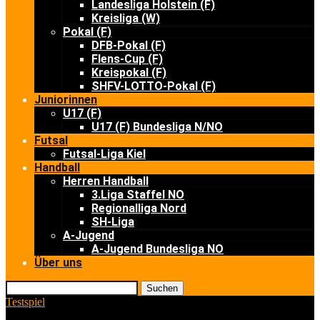
Landesliga Holstein (F)
Kreisliga (W)
Pokal (F)
DFB-Pokal (F)
Flens-Cup (F)
Kreispokal (F)
SHFV-LOTTO-Pokal (F)
Juniorinnen
U17 (F)
U17 (F) Bundesliga N/NO
Futsal
Futsal-Liga Kiel
Handball
Herren Handball
3.Liga Staffel NO
Regionalliga Nord
SH-Liga
A-Jugend
A-Jugend Bundesliga NO
Über uns
Suchen
Testspiel