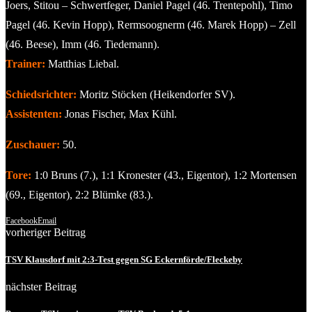
Joers, Stitou – Schwertfeger, Daniel Pagel (46. Trentepohl), Timo
Pagel (46. Kevin Hopp), Rermsoognerm (46. Marek Hopp) – Zell
(46. Beese), Imm (46. Tiedemann).
Trainer:
Matthias Liebal.
Schiedsrichter:
Moritz Stöcken (Heikendorfer SV).
Assistenten:
Jonas Fischer, Max Kühl.
Zuschauer:
50.
Tore:
1:0 Bruns (7.), 1:1 Kronester (43., Eigentor), 1:2 Mortensen
(69., Eigentor), 2:2 Blümke (83.).
Facebook
Email
vorheriger Beitrag
TSV Klausdorf mit 2:3-Test gegen SG Eckernförde/Fleckeby
nächster Beitrag