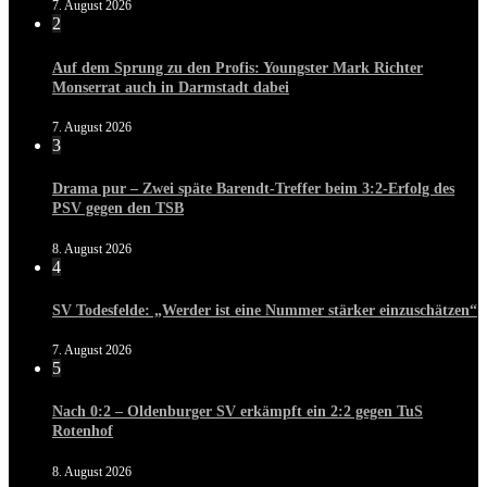
7. August 2026
2
Auf dem Sprung zu den Profis: Youngster Mark Richter
Monserrat auch in Darmstadt dabei
7. August 2026
3
Drama pur – Zwei späte Barendt-Treffer beim 3:2-Erfolg des
PSV gegen den TSB
8. August 2026
4
SV Todesfelde: „Werder ist eine Nummer stärker einzuschätzen“
7. August 2026
5
Nach 0:2 – Oldenburger SV erkämpft ein 2:2 gegen TuS
Rotenhof
8. August 2026