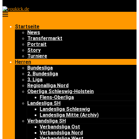
Startseite
News
Transfermarkt
Portrait
Story
Turniere
Herren
Bundesliga
2. Bundesliga
3. Liga
Regionalliga Nord
Oberliga Schleswig-Holstein
Flens-Oberliga
Landesliga SH
Landesliga Schleswig
Landesliga Mitte (Archiv)
Verbandsliga SH
Verbandsliga Ost
Verbandsliga Nord
Verbandsliga West