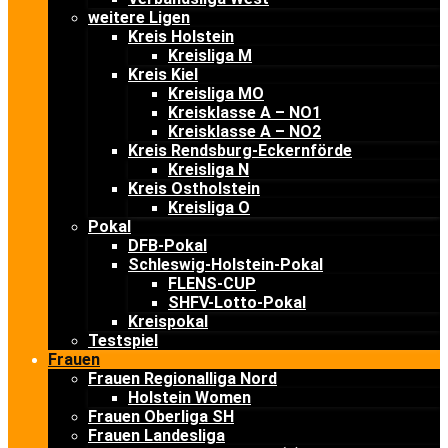
weitere Ligen
Kreis Holstein
Kreisliga M
Kreis Kiel
Kreisliga MO
Kreisklasse A – NO1
Kreisklasse A – NO2
Kreis Rendsburg-Eckernförde
Kreisliga N
Kreis Ostholstein
Kreisliga O
Pokal
DFB-Pokal
Schleswig-Holstein-Pokal
FLENS-CUP
SHFV-Lotto-Pokal
Kreispokal
Testspiel
Frauen
Frauen Regionalliga Nord
Holstein Women
Frauen Oberliga SH
Frauen Landesliga