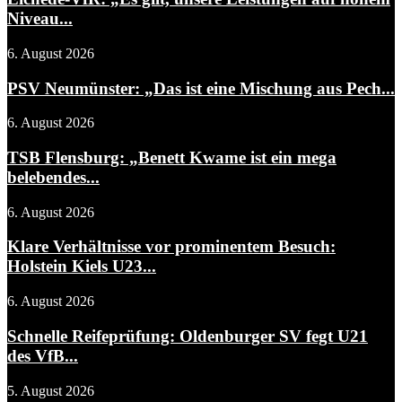
Niveau...
6. August 2026
PSV Neumünster: „Das ist eine Mischung aus Pech...
6. August 2026
TSB Flensburg: „Benett Kwame ist ein mega
belebendes...
6. August 2026
Klare Verhältnisse vor prominentem Besuch:
Holstein Kiels U23...
6. August 2026
Schnelle Reifeprüfung: Oldenburger SV fegt U21
des VfB...
5. August 2026