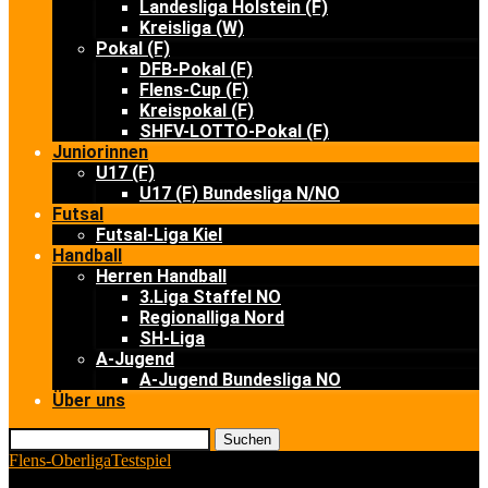
Landesliga Holstein (F)
Kreisliga (W)
Pokal (F)
DFB-Pokal (F)
Flens-Cup (F)
Kreispokal (F)
SHFV-LOTTO-Pokal (F)
Juniorinnen
U17 (F)
U17 (F) Bundesliga N/NO
Futsal
Futsal-Liga Kiel
Handball
Herren Handball
3.Liga Staffel NO
Regionalliga Nord
SH-Liga
A-Jugend
A-Jugend Bundesliga NO
Über uns
Suchen
Flens-Oberliga
Testspiel