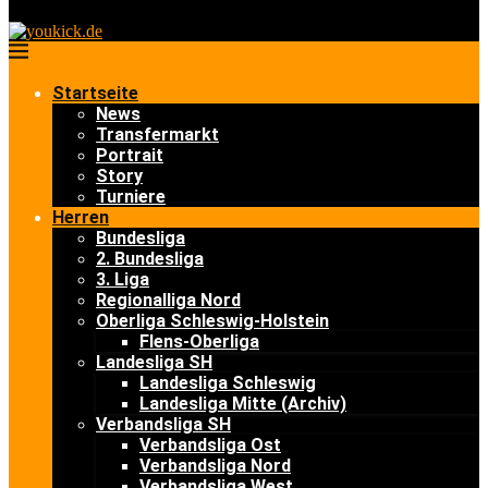
Startseite
News
Transfermarkt
Portrait
Story
Turniere
Herren
Bundesliga
2. Bundesliga
3. Liga
Regionalliga Nord
Oberliga Schleswig-Holstein
Flens-Oberliga
Landesliga SH
Landesliga Schleswig
Landesliga Mitte (Archiv)
Verbandsliga SH
Verbandsliga Ost
Verbandsliga Nord
Verbandsliga West