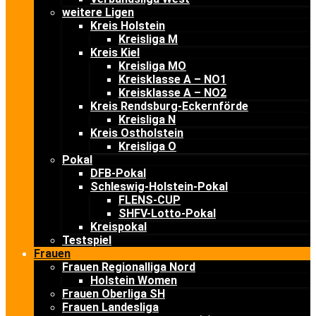
weitere Ligen
Kreis Holstein
Kreisliga M
Kreis Kiel
Kreisliga MO
Kreisklasse A – NO1
Kreisklasse A – NO2
Kreis Rendsburg-Eckernförde
Kreisliga N
Kreis Ostholstein
Kreisliga O
Pokal
DFB-Pokal
Schleswig-Holstein-Pokal
FLENS-CUP
SHFV-Lotto-Pokal
Kreispokal
Testspiel
Frauen
Frauen Regionalliga Nord
Holstein Women
Frauen Oberliga SH
Frauen Landesliga