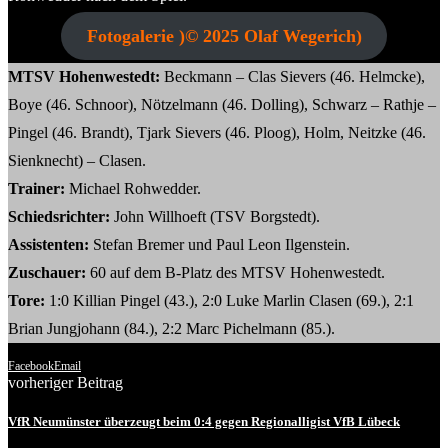
Fotogalerie )© 2025 Olaf Wegerich)
MTSV Hohenwestedt:
Beckmann – Clas Sievers (46. Helmcke),
Boye (46. Schnoor), Nötzelmann (46. Dolling), Schwarz – Rathje –
Pingel (46. Brandt), Tjark Sievers (46. Ploog), Holm, Neitzke (46.
Sienknecht) – Clasen.
Trainer:
Michael Rohwedder.
Schiedsrichter:
John Willhoeft (TSV Borgstedt).
Assistenten:
Stefan Bremer und Paul Leon Ilgenstein.
Zuschauer:
60 auf dem B-Platz des MTSV Hohenwestedt.
Tore:
1:0 Killian Pingel (43.), 2:0 Luke Marlin Clasen (69.), 2:1
Brian Jungjohann (84.), 2:2 Marc Pichelmann (85.).
Facebook
Email
vorheriger Beitrag
VfR Neumünster überzeugt beim 0:4 gegen Regionalligist VfB Lübeck