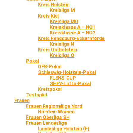
Kreis Holstein
Kreisliga M
Kreis Kiel
Kreisliga MO
Kreisklasse A – NO1
Kreisklasse A – NO2
Kreis Rendsburg-Eckernförde
Kreisliga N
Kreis Ostholstein
Kreisliga O
Pokal
DFB-Pokal
Schleswig-Holstein-Pokal
FLENS-CUP
SHFV-Lotto-Pokal
Kreispokal
Testspiel
Frauen
Frauen Regionalliga Nord
Holstein Women
Frauen Oberliga SH
Frauen Landesliga
Landesliga Holstein (F)