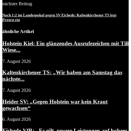
nächster Beitrag
Nach 1:2 im Landespokal gegen SV Eichede: Kaltenkirchener TS legt
Protest ein
ähnliche Artikel
Holstein Kiel: Ein glänzendes Ausrufezeichen mit Till
Wiese...
7. August 2026
Kaltenkirchener TS: „Wir haben am Samstag das
nächste...
7. August 2026
Heider SV: „Gegen Holstein war kein Kraut
gewachsen“
6. August 2026
Eichede-VfR: „Es gilt, unsere Leistungen auf hohem