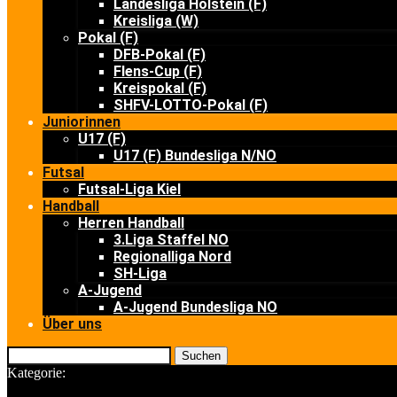
Landesliga Holstein (F)
Kreisliga (W)
Pokal (F)
DFB-Pokal (F)
Flens-Cup (F)
Kreispokal (F)
SHFV-LOTTO-Pokal (F)
Juniorinnen
U17 (F)
U17 (F) Bundesliga N/NO
Futsal
Futsal-Liga Kiel
Handball
Herren Handball
3.Liga Staffel NO
Regionalliga Nord
SH-Liga
A-Jugend
A-Jugend Bundesliga NO
Über uns
Suchen
Kategorie: