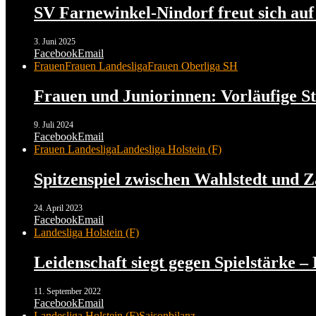
SV Farnewinkel-Nindorf freut sich auf
3. Juni 2025
Facebook
Email
Frauen
Frauen Landesliga
Frauen Oberliga SH
Frauen und Juniorinnen: Vorläufige Sta
9. Juli 2024
Facebook
Email
Frauen Landesliga
Landesliga Holstein (F)
Spitzenspiel zwischen Wahlstedt und 
24. April 2023
Facebook
Email
Landesliga Holstein (F)
Leidenschaft siegt gegen Spielstärke –
11. September 2022
Facebook
Email
Landesliga Holstein (F)
Saisonbilanz