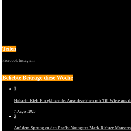
Teilen
Facebook
Instagram
Beliebte Beiträge diese Woche
1
Holstein Kiel: Ein glänzendes Ausrufezeichen mit Till Wiese aus
7. August 2026
2
Auf dem Sprung zu den Profis: Youngster Mark Richter Monserra