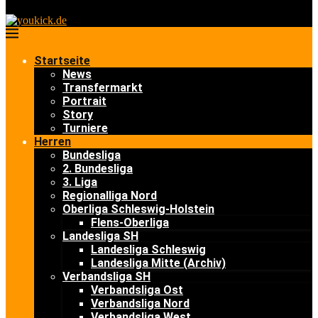
Startseite
News
Transfermarkt
Portrait
Story
Turniere
Herren
Bundesliga
2. Bundesliga
3. Liga
Regionalliga Nord
Oberliga Schleswig-Holstein
Flens-Oberliga
Landesliga SH
Landesliga Schleswig
Landesliga Mitte (Archiv)
Verbandsliga SH
Verbandsliga Ost
Verbandsliga Nord
Verbandsliga West