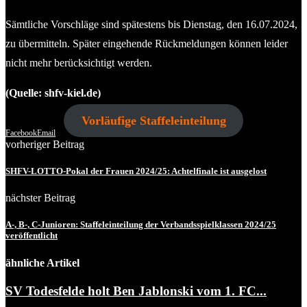
Sämtliche Vorschläge sind spätestens bis Dienstag, den 16.07.2024,
zu übermitteln. Später eingehende Rückmeldungen können leider
nicht mehr berücksichtigt werden.
(Quelle: shfv-kiel.de)
Vorläufige Staffeleinteilung
Facebook
Email
vorheriger Beitrag
SHFV-LOTTO-Pokal der Frauen 2024/25: Achtelfinale ist ausgelost
nächster Beitrag
A-, B-, C-Junioren: Staffeleinteilung der Verbandsspielklassen 2024/25
veröffentlicht
ähnliche Artikel
SV Todesfelde holt Ben Jablonski vom 1. FC...