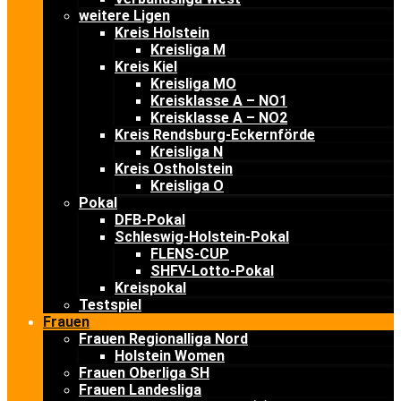
weitere Ligen
Kreis Holstein
Kreisliga M
Kreis Kiel
Kreisliga MO
Kreisklasse A – NO1
Kreisklasse A – NO2
Kreis Rendsburg-Eckernförde
Kreisliga N
Kreis Ostholstein
Kreisliga O
Pokal
DFB-Pokal
Schleswig-Holstein-Pokal
FLENS-CUP
SHFV-Lotto-Pokal
Kreispokal
Testspiel
Frauen
Frauen Regionalliga Nord
Holstein Women
Frauen Oberliga SH
Frauen Landesliga