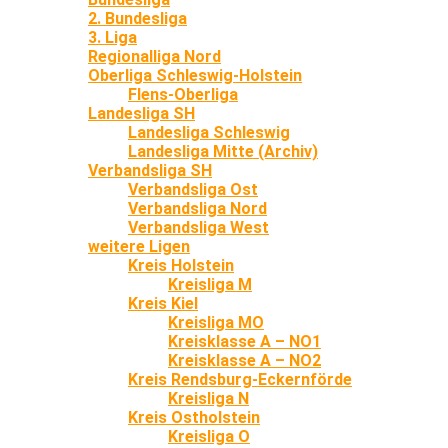
2. Bundesliga
3. Liga
Regionalliga Nord
Oberliga Schleswig-Holstein
Flens-Oberliga
Landesliga SH
Landesliga Schleswig
Landesliga Mitte (Archiv)
Verbandsliga SH
Verbandsliga Ost
Verbandsliga Nord
Verbandsliga West
weitere Ligen
Kreis Holstein
Kreisliga M
Kreis Kiel
Kreisliga MO
Kreisklasse A – NO1
Kreisklasse A – NO2
Kreis Rendsburg-Eckernförde
Kreisliga N
Kreis Ostholstein
Kreisliga O