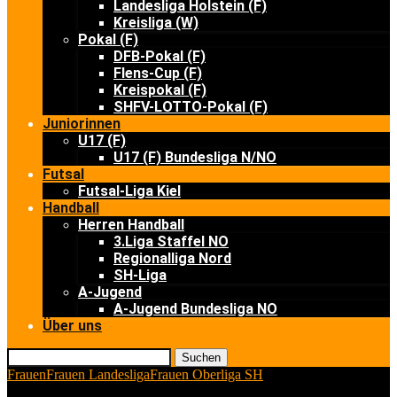
Landesliga Holstein (F)
Kreisliga (W)
Pokal (F)
DFB-Pokal (F)
Flens-Cup (F)
Kreispokal (F)
SHFV-LOTTO-Pokal (F)
Juniorinnen
U17 (F)
U17 (F) Bundesliga N/NO
Futsal
Futsal-Liga Kiel
Handball
Herren Handball
3.Liga Staffel NO
Regionalliga Nord
SH-Liga
A-Jugend
A-Jugend Bundesliga NO
Über uns
Suchen
Frauen
Frauen Landesliga
Frauen Oberliga SH