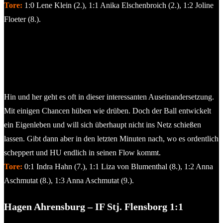
Tore:
1:0 Lene Klein (2.), 1:1 Anika Elschenbroich (2.), 1:2 Joline
Floeter (8.).
© 2026 Ismail Yesilyurt
Eichholzer SV – Henstedt-Ulzburg 1:3
Hin und her geht es oft in dieser interessanten Auseinandersetzung.
Mit einigen Chancen hüben wie drüben. Doch der Ball entwickelt
ein Eigenleben und will sich überhaupt nicht ins Netz schießen
lassen. Gibt dann aber in den letzten Minuten nach, wo es ordentlich
scheppert und HU endlich in seinen Flow kommt.
Tore:
0:1 Indra Hahn (7.), 1:1 Liza von Blumenthal (8.), 1:2 Anna
Aschmutat (8.), 1:3 Anna Aschmutat (9.).
Hagen Ahrensburg – IF Stj. Flensborg 1:1