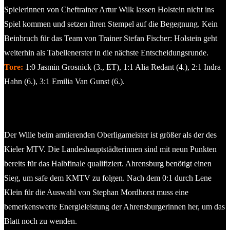
Spielerinnen von Cheftrainer Artur Wilk lassen Holstein nicht ins
Spiel kommen und setzen ihren Stempel auf die Begegnung. Kein
Beinbruch für das Team von Trainer Stefan Fischer: Holstein geht
weiterhin als Tabellenerster in die nächste Entscheidungsrunde.
Tore:
1:0 Jasmin Grosnick (3., ET), 1:1 Alia Redant (4.), 2:1 Indra
Hahn (6.), 3:1 Emilia Van Gunst (6.).
Kieler MTV – Hagen Ahrensburg 1:2
Der Wille beim amtierenden Oberligameister ist größer als der des
Kieler MTV. Die Landeshauptstädterinnen sind mit neun Punkten
bereits für das Halbfinale qualifiziert. Ahrensburg benötigt einen
Sieg, um safe dem KMTV zu folgen. Nach dem 0:1 durch Lene
Klein für die Auswahl von Stephan Mordhorst muss eine
bemerkenswerte Energieleistung der Ahrensburgerinnen her, um das
Blatt noch zu wenden.