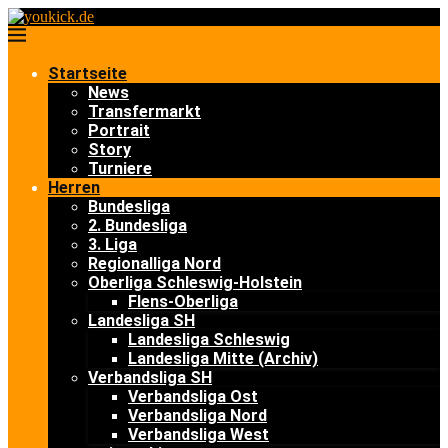
Startseite
News
Transfermarkt
Portrait
Story
Turniere
Herren
Bundesliga
2. Bundesliga
3. Liga
Regionalliga Nord
Oberliga Schleswig-Holstein
Flens-Oberliga
Landesliga SH
Landesliga Schleswig
Landesliga Mitte (Archiv)
Verbandsliga SH
Verbandsliga Ost
Verbandsliga Nord
Verbandsliga West