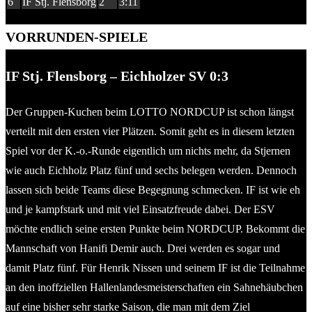
6
IF Stj. Flensborg
2
3:11
VORRUNDEN-SPIELE
IF Stj. Flensborg – Eichholzer SV 0:3
Der Gruppen-Kuchen beim LOTTO NORDCUP ist schon längst
verteilt mit den ersten vier Plätzen. Somit geht es in diesem letzten
Spiel vor der K.-o.-Runde eigentlich um nichts mehr, da Stjernen
wie auch Eichholz Platz fünf und sechs belegen werden. Dennoch
lassen sich beide Teams diese Begegnung schmecken. IF ist wie eh
und je kampfstark und mit viel Einsatzfreude dabei. Der ESV
möchte endlich seine ersten Punkte beim NORDCUP. Bekommt die
Mannschaft von Hanifi Demir auch. Drei werden es sogar und
damit Platz fünf. Für Henrik Nissen und seinem IF ist die Teilnahme
an den inoffziellen Hallenlandesmeisterschaften ein Sahnehäubchen
auf eine bisher sehr starke Saison, die man mit dem Ziel