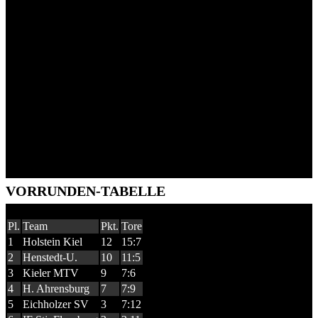
VORRUNDEN-TABELLE
Pl.
Team
Pkt.
Tore
1
Holstein Kiel
12
15:7
2
Henstedt-U.
10
11:5
3
Kieler MTV
9
7:6
4
H. Ahrensburg
7
7:9
5
Eichholzer SV
3
7:12