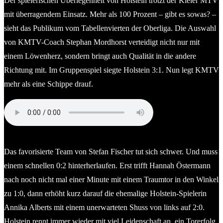
Der spielerischen Überlegenheit von Holstein trotzt der Kieler MTV
mit überragendem Einsatz. Mehr als 100 Prozent – gibt es sowas? –
sieht das Publikum vom Tabellenvierten der Oberliga. Die Auswahl
von KMTV-Coach Stephan Mordhorst verteidigt nicht nur mit
einem Löwenherz, sondern bringt auch Qualität in die andere
Richtung mit. Im Gruppenspiel siegte Holstein 3:1. Nun legt KMTV
mehr als eine Schippe drauf.
Stefan Fischer (Trainer Holstein Kiel)
Das favorisierte Team von Stefan Fischer tut sich schwer. Und muss
einem schnellen 0:2 hinterherlaufen. Erst trifft Hannah Östermann
nach noch nicht mal einer Minute mit einem Traumtor in den Winkel
zu 1:0, dann erhöht kurz darauf die ehemalige Holstein-Spielerin
Annika Alberts mit einem unerwarteten Shuss von links auf 2:0.
Holstein rennt immer wieder mit viel Leidenschaft an, ein Torerfolg