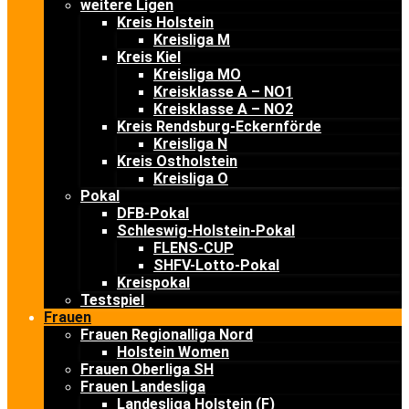
weitere Ligen
Kreis Holstein
Kreisliga M
Kreis Kiel
Kreisliga MO
Kreisklasse A – NO1
Kreisklasse A – NO2
Kreis Rendsburg-Eckernförde
Kreisliga N
Kreis Ostholstein
Kreisliga O
Pokal
DFB-Pokal
Schleswig-Holstein-Pokal
FLENS-CUP
SHFV-Lotto-Pokal
Kreispokal
Testspiel
Frauen
Frauen Regionalliga Nord
Holstein Women
Frauen Oberliga SH
Frauen Landesliga
Landesliga Holstein (F)