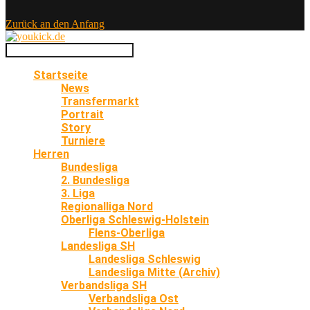
Zurück an den Anfang
Startseite
News
Transfermarkt
Portrait
Story
Turniere
Herren
Bundesliga
2. Bundesliga
3. Liga
Regionalliga Nord
Oberliga Schleswig-Holstein
Flens-Oberliga
Landesliga SH
Landesliga Schleswig
Landesliga Mitte (Archiv)
Verbandsliga SH
Verbandsliga Ost