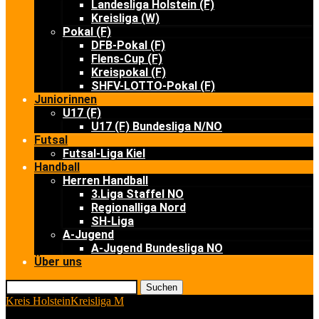
Landesliga Holstein (F)
Kreisliga (W)
Pokal (F)
DFB-Pokal (F)
Flens-Cup (F)
Kreispokal (F)
SHFV-LOTTO-Pokal (F)
Juniorinnen
U17 (F)
U17 (F) Bundesliga N/NO
Futsal
Futsal-Liga Kiel
Handball
Herren Handball
3.Liga Staffel NO
Regionalliga Nord
SH-Liga
A-Jugend
A-Jugend Bundesliga NO
Über uns
Suchen
Kreis Holstein
Kreisliga M