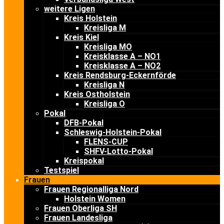
weitere Ligen
Kreis Holstein
Kreisliga M
Kreis Kiel
Kreisliga MO
Kreisklasse A – NO1
Kreisklasse A – NO2
Kreis Rendsburg-Eckernförde
Kreisliga N
Kreis Ostholstein
Kreisliga O
Pokal
DFB-Pokal
Schleswig-Holstein-Pokal
FLENS-CUP
SHFV-Lotto-Pokal
Kreispokal
Testspiel
Frauen
Frauen Regionalliga Nord
Holstein Women
Frauen Oberliga SH
Frauen Landesliga