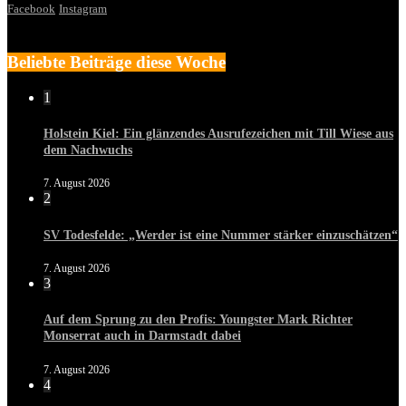
Facebook
Instagram
Beliebte Beiträge diese Woche
1
Holstein Kiel: Ein glänzendes Ausrufezeichen mit Till Wiese aus
dem Nachwuchs
7. August 2026
2
SV Todesfelde: „Werder ist eine Nummer stärker einzuschätzen“
7. August 2026
3
Auf dem Sprung zu den Profis: Youngster Mark Richter
Monserrat auch in Darmstadt dabei
7. August 2026
4