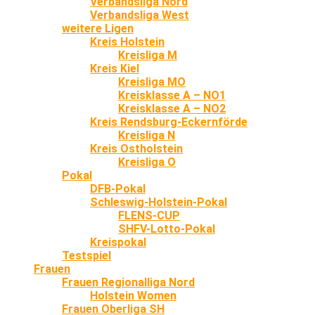
Verbandsliga Nord
Verbandsliga West
weitere Ligen
Kreis Holstein
Kreisliga M
Kreis Kiel
Kreisliga MO
Kreisklasse A – NO1
Kreisklasse A – NO2
Kreis Rendsburg-Eckernförde
Kreisliga N
Kreis Ostholstein
Kreisliga O
Pokal
DFB-Pokal
Schleswig-Holstein-Pokal
FLENS-CUP
SHFV-Lotto-Pokal
Kreispokal
Testspiel
Frauen
Frauen Regionalliga Nord
Holstein Women
Frauen Oberliga SH