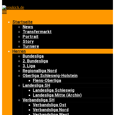
Startseite
News
Transfermarkt
Portrait
Story
Turniere
Herren
Bundesliga
2. Bundesliga
3. Liga
Regionalliga Nord
Oberliga Schleswig-Holstein
Flens-Oberliga
Landesliga SH
Landesliga Schleswig
Landesliga Mitte (Archiv)
Verbandsliga SH
Verbandsliga Ost
Verbandsliga Nord
Verbandsliga West