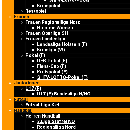
SHFV-Lotto-Pokal
Kreispokal
Testspiel
Frauen
Frauen Regionalliga Nord
Holstein Women
Frauen Oberliga SH
Frauen Landesliga
Landesliga Holstein (F)
Kreisliga (W)
Pokal (F)
DFB-Pokal (F)
Flens-Cup (F)
Kreispokal (F)
SHFV-LOTTO-Pokal (F)
Juniorinnen
U17 (F)
U17 (F) Bundesliga N/NO
Futsal
Futsal-Liga Kiel
Handball
Herren Handball
3.Liga Staffel NO
Regionalliga Nord