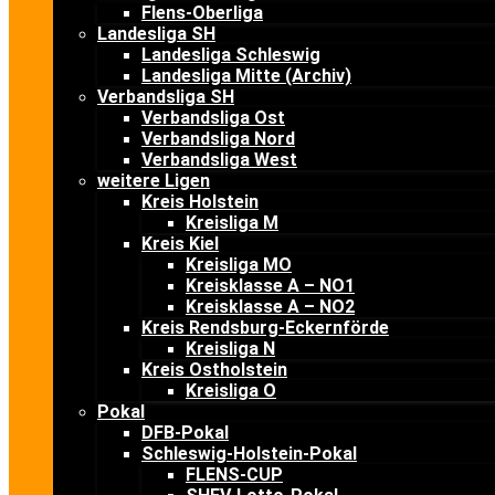
Flens-Oberliga
Landesliga SH
Landesliga Schleswig
Landesliga Mitte (Archiv)
Verbandsliga SH
Verbandsliga Ost
Verbandsliga Nord
Verbandsliga West
weitere Ligen
Kreis Holstein
Kreisliga M
Kreis Kiel
Kreisliga MO
Kreisklasse A – NO1
Kreisklasse A – NO2
Kreis Rendsburg-Eckernförde
Kreisliga N
Kreis Ostholstein
Kreisliga O
Pokal
DFB-Pokal
Schleswig-Holstein-Pokal
FLENS-CUP