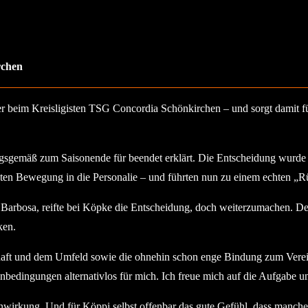
rchen
er beim Kreisligisten TSG Concordia Schönkirchen – und sorgt damit f
gemäß zum Saisonende für beendet erklärt. Die Entscheidung wurde öff
n Bewegung in die Personalie – und führten nun zu einem echten „Rüc
arbosa, reifte bei Köpke die Entscheidung, doch weiterzumachen. Der 
ken.
ft und dem Umfeld sowie die ohnehin schon enge Bindung zum Verein,
nbedingungen alternativlos für mich. Ich freue mich auf die Aufgabe 
enwirkung. Und für Köppi selbst offenbar das gute Gefühl, dass manch