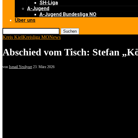
SH-Liga
A-Jugend
A-Jugend Bundesliga NO
Über uns
Suchen
Kreis Kiel
Kreisliga MO
News
Abschied vom Tisch: Stefan „K
von
Ismail Yesilyurt
23. März 2026