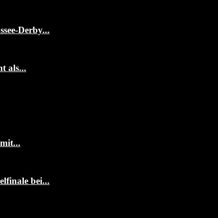
ssee-Derby...
 als...
it...
finale bei...