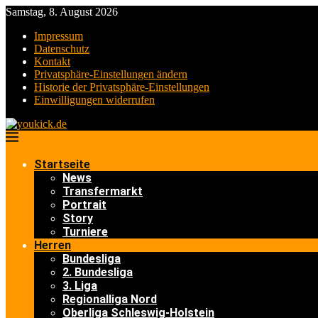
Samstag, 8. August 2026
Impressum
Datenschutz
Kontakt
Privatsphäre-Einstellungen ändern
Historie der Privatsphäre-Einstellungen
Einwilligungen widerrufen
Startseite
News
Transfermarkt
Portrait
Story
Turniere
Herren
Bundesliga
2. Bundesliga
3. Liga
Regionalliga Nord
Oberliga Schleswig-Holstein