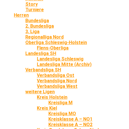
Story
Turniere
Herren
Bundesliga
2. Bundesliga
3. Liga
Regionalliga Nord
Oberliga Schleswig-Holstein
Flens-Oberliga
Landesliga SH
Landesliga Schleswig
Landesliga Mitte (Archiv)
Verbandsliga SH
Verbandsliga Ost
Verbandsliga Nord
Verbandsliga West
weitere Ligen
Kreis Holstein
Kreisliga M
Kreis Kiel
Kreisliga MO
Kreisklasse A – NO1
Kreisklasse A – NO2