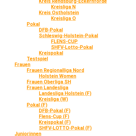
Kreis Rendsburg-Eckernförde
Kreisliga N
Kreis Ostholstein
Kreisliga O
Pokal
DFB-Pokal
Schleswig-Holstein-Pokal
FLENS-CUP
SHFV-Lotto-Pokal
Kreispokal
Testspiel
Frauen
Frauen Regionalliga Nord
Holstein Women
Frauen Oberliga SH
Frauen Landesliga
Landesliga Holstein (F)
Kreisliga (W)
Pokal (F)
DFB-Pokal (F)
Flens-Cup (F)
Kreispokal (F)
SHFV-LOTTO-Pokal (F)
Juniorinnen