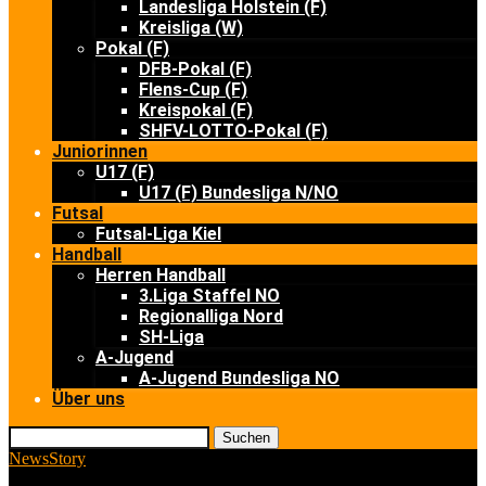
Landesliga Holstein (F)
Kreisliga (W)
Pokal (F)
DFB-Pokal (F)
Flens-Cup (F)
Kreispokal (F)
SHFV-LOTTO-Pokal (F)
Juniorinnen
U17 (F)
U17 (F) Bundesliga N/NO
Futsal
Futsal-Liga Kiel
Handball
Herren Handball
3.Liga Staffel NO
Regionalliga Nord
SH-Liga
A-Jugend
A-Jugend Bundesliga NO
Über uns
Suchen
News
Story