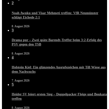
2
Noah Awuku und Visar Mehmeti treffen: VfR Neumünster
schlägt Eichede 2:1
8. August 2026
3
Drama pur – Zwei späte Barendt-Treffer beim 3:2-Erfolg des
PSV gegen den TSB
8. August 2026
4
Holstein Kiel: Ein glänzendes Ausrufezeichen mit Till Wiese aus
dem Nachwuchs
7. August 2026
5
Heider SV feiert ersten Sieg – Doppelpacker Fleige und Boukara
treffen
8. August 2026