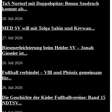
TuS Nortorf mit Doppelspitze: Benno Szodruch
kommt als...
28. Juli 2026
MED SV will mit Tolga Şahin und Keywan...
27. Juli 2026
Riesenerleichterung beim Heider SV – Jonah
Gieseler ist...
26. Juli 2026
Fußball verbindet – VfB und Phönix gemeinsam
für...
26. Juli 2026
Die Geschichte der Kieler Fußballvereine: Band 15
NDTSV...