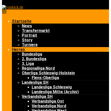
Startseite
News
Transfermarkt
Portrait
Story
Turniere
Herren
Bundesliga
2. Bundesliga
3. Liga
Regionalliga Nord
Oberliga Schleswig-Holstein
Flens-Oberliga
Landesliga SH
Landesliga Schleswig
Landesliga Mitte (Archiv)
Verbandsliga SH
Verbandsliga Ost
Verbandsliga Nord
Verbandsliga West