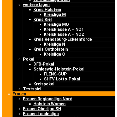
weitere Ligen
Kreis Holstein
Kreisliga M
Kreis Kiel
Kreisliga MO
Kreisklasse A – NO1
Kreisklasse A – NO2
Kreis Rendsburg-Eckernförde
Kreisliga N
Kreis Ostholstein
Kreisliga O
Pokal
DFB-Pokal
Schleswig-Holstein-Pokal
FLENS-CUP
SHFV-Lotto-Pokal
Kreispokal
Testspiel
Frauen
Frauen Regionalliga Nord
Holstein Women
Frauen Oberliga SH
Frauen Landesliga