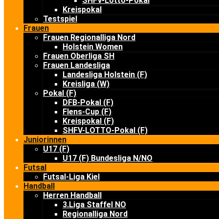
SHFV-Lotto-Pokal
Kreispokal
Testspiel
Frauen
Frauen Regionalliga Nord
Holstein Women
Frauen Oberliga SH
Frauen Landesliga
Landesliga Holstein (F)
Kreisliga (W)
Pokal (F)
DFB-Pokal (F)
Flens-Cup (F)
Kreispokal (F)
SHFV-LOTTO-Pokal (F)
Juniorinnen
U17 (F)
U17 (F) Bundesliga N/NO
Futsal
Futsal-Liga Kiel
Handball
Herren Handball
3.Liga Staffel NO
Regionalliga Nord