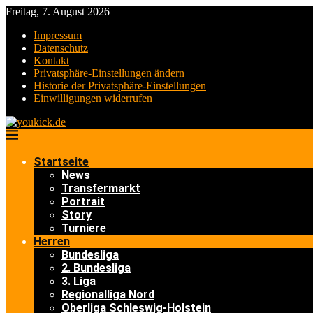
Freitag, 7. August 2026
Impressum
Datenschutz
Kontakt
Privatsphäre-Einstellungen ändern
Historie der Privatsphäre-Einstellungen
Einwilligungen widerrufen
Startseite
News
Transfermarkt
Portrait
Story
Turniere
Herren
Bundesliga
2. Bundesliga
3. Liga
Regionalliga Nord
Oberliga Schleswig-Holstein