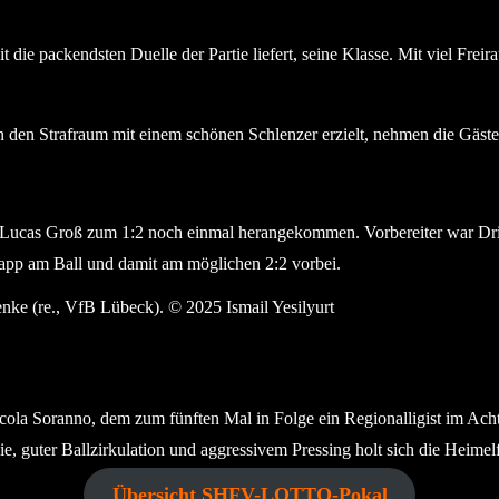
it die packendsten Duelle der Partie liefert, seine Klasse. Mit viel F
n den Strafraum mit einem schönen Schlenzer erzielt, nehmen die Gäst
n Lucas Groß zum 1:2 noch einmal herangekommen. Vorbereiter war Dr
app am Ball und damit am möglichen 2:2 vorbei.
uca Menke (re., VfB Lübeck). © 2025 Ismail Yesilyurt
cola Soranno, dem zum fünften Mal in Folge ein Regionalligist im Ach
e, guter Ballzirkulation und aggressivem Pressing holt sich die Heimel
Übersicht SHFV-LOTTO-Pokal