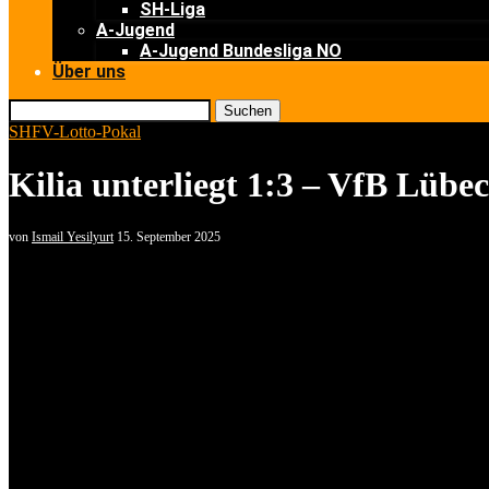
SH-Liga
A-Jugend
A-Jugend Bundesliga NO
Über uns
Suchen
SHFV-Lotto-Pokal
Kilia unterliegt 1:3 – VfB Lübeck
von
Ismail Yesilyurt
15. September 2025