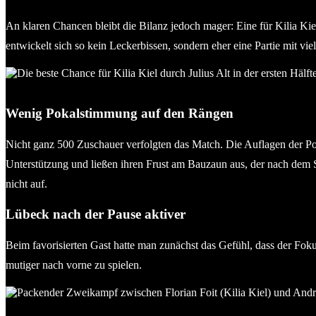
An klaren Chancen bleibt die Bilanz jedoch mager: Eine für Kilia Kie
entwickelt sich so kein Leckerbissen, sondern eher eine Partie mit v
Die beste Chance für Kilia Kiel durch Julius Alt in der ersten Häl
Wenig Pokalstimmung auf den Rängen
Nicht ganz 500 Zuschauer verfolgten das Match. Die Auflagen der Poli
Unterstützung und ließen ihren Frust am Bauzaun aus, der nach dem
nicht auf.
Lübeck nach der Pause aktiver
Beim favorisierten Gast hatte man zunächst das Gefühl, dass der Fok
mutiger nach vorne zu spielen.
Packender Zweikampf zwischen Florian Foit (Kilia Kiel) und Noa