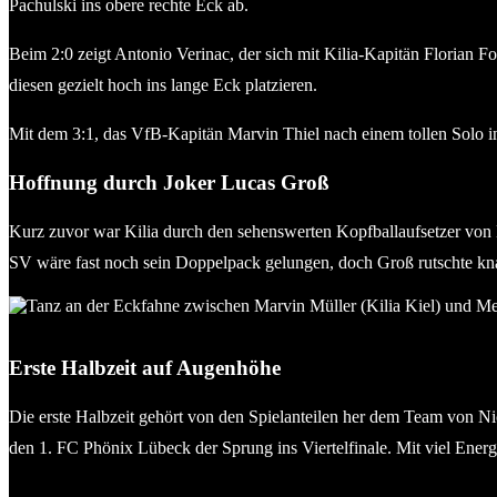
Pachulski ins obere rechte Eck ab.
Beim 2:0 zeigt Antonio Verinac, der sich mit Kilia-Kapitän Florian Fo
diesen gezielt hoch ins lange Eck platzieren.
Mit dem 3:1, das VfB-Kapitän Marvin Thiel nach einem tollen Solo i
Hoffnung durch Joker Lucas Groß
Kurz zuvor war Kilia durch den sehenswerten Kopfballaufsetzer vo
SV wäre fast noch sein Doppelpack gelungen, doch Groß rutschte kn
Tanz an der Eckfahne zwischen Marvin Müller (Kilia Kiel) und L
Erste Halbzeit auf Augenhöhe
Die erste Halbzeit gehört von den Spielanteilen her dem Team von Ni
den 1. FC Phönix Lübeck der Sprung ins Viertelfinale. Mit viel Energi