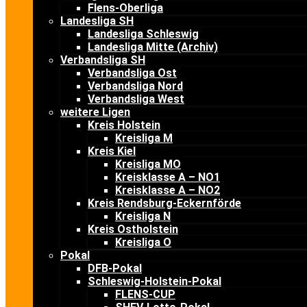
Flens-Oberliga
Landesliga SH
Landesliga Schleswig
Landesliga Mitte (Archiv)
Verbandsliga SH
Verbandsliga Ost
Verbandsliga Nord
Verbandsliga West
weitere Ligen
Kreis Holstein
Kreisliga M
Kreis Kiel
Kreisliga MO
Kreisklasse A – NO1
Kreisklasse A – NO2
Kreis Rendsburg-Eckernförde
Kreisliga N
Kreis Ostholstein
Kreisliga O
Pokal
DFB-Pokal
Schleswig-Holstein-Pokal
FLENS-CUP