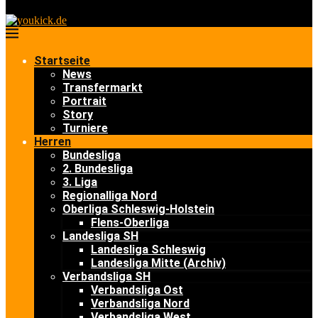
Startseite
News
Transfermarkt
Portrait
Story
Turniere
Herren
Bundesliga
2. Bundesliga
3. Liga
Regionalliga Nord
Oberliga Schleswig-Holstein
Flens-Oberliga
Landesliga SH
Landesliga Schleswig
Landesliga Mitte (Archiv)
Verbandsliga SH
Verbandsliga Ost
Verbandsliga Nord
Verbandsliga West