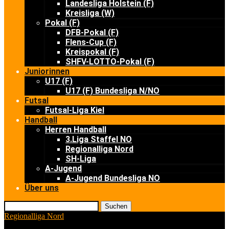
Landesliga Holstein (F)
Kreisliga (W)
Pokal (F)
DFB-Pokal (F)
Flens-Cup (F)
Kreispokal (F)
SHFV-LOTTO-Pokal (F)
Juniorinnen
U17 (F)
U17 (F) Bundesliga N/NO
Futsal
Futsal-Liga Kiel
Handball
Herren Handball
3.Liga Staffel NO
Regionalliga Nord
SH-Liga
A-Jugend
A-Jugend Bundesliga NO
Über uns
Suchen
Regionalliga Nord