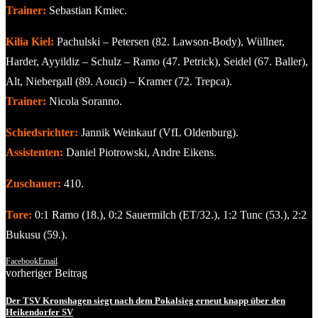
Trainer:
Sebastian Kmiec.
Kilia Kiel:
Pachulski – Petersen (82. Lawson-Body), Wüllner,
Harder, Ayyildiz – Schulz – Ramo (47. Petrick), Seidel (67. Baller),
Alt, Niebergall (89. Aouci) – Kramer (72. Trepca).
Trainer:
Nicola Soranno.
Schiedsrichter:
Jannik Weinkauf (VfL Oldenburg).
Assistenten:
Daniel Piotrowski, Andre Eikens.
Zuschauer:
410.
Tore:
0:1 Ramo (18.), 0:2 Sauermilch (ET/32.), 1:2 Tunc (53.), 2:2
Bukusu (59.).
Facebook
Email
vorheriger Beitrag
Der TSV Kronshagen siegt nach dem Pokalsieg erneut knapp über den
Heikendorfer SV