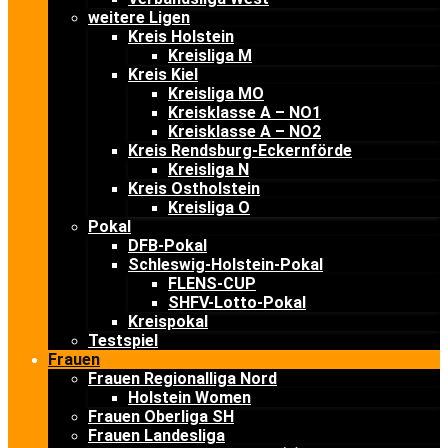
weitere Ligen
Kreis Holstein
Kreisliga M
Kreis Kiel
Kreisliga MO
Kreisklasse A – NO1
Kreisklasse A – NO2
Kreis Rendsburg-Eckernförde
Kreisliga N
Kreis Ostholstein
Kreisliga O
Pokal
DFB-Pokal
Schleswig-Holstein-Pokal
FLENS-CUP
SHFV-Lotto-Pokal
Kreispokal
Testspiel
Frauen
Frauen Regionalliga Nord
Holstein Women
Frauen Oberliga SH
Frauen Landesliga