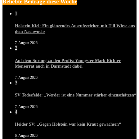
Beliebte Beiträge diese Woche
1
Holstein Kiel: Ein glänzendes Ausrufezeichen mit Till Wiese aus
dem Nachwuchs
7. August 2026
2
Auf dem Sprung zu den Profis: Youngster Mark Richter
Monserrat auch in Darmstadt dabei
7. August 2026
3
SV Todesfelde: „Werder ist eine Nummer stärker einzuschätzen“
7. August 2026
4
Heider SV: „Gegen Holstein war kein Kraut gewachsen“
6. August 2026