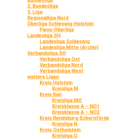
Bundesliga
2. Bundesliga
3. Liga
Regionalliga Nord
Oberliga Schleswig-Holstein
Flens-Oberliga
Landesliga SH
Landesliga Schleswig
Landesliga Mitte (Archiv)
Verbandsliga SH
Verbandsliga Ost
Verbandsliga Nord
Verbandsliga West
weitere Ligen
Kreis Holstein
Kreisliga M
Kreis Kiel
Kreisliga MO
Kreisklasse A – NO1
Kreisklasse A – NO2
Kreis Rendsburg-Eckernförde
Kreisliga N
Kreis Ostholstein
Kreisliga O