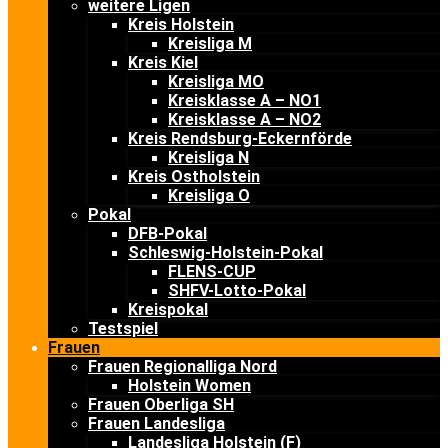
weitere Ligen
Kreis Holstein
Kreisliga M
Kreis Kiel
Kreisliga MO
Kreisklasse A – NO1
Kreisklasse A – NO2
Kreis Rendsburg-Eckernförde
Kreisliga N
Kreis Ostholstein
Kreisliga O
Pokal
DFB-Pokal
Schleswig-Holstein-Pokal
FLENS-CUP
SHFV-Lotto-Pokal
Kreispokal
Testspiel
Frauen
Frauen Regionalliga Nord
Holstein Women
Frauen Oberliga SH
Frauen Landesliga
Landesliga Holstein (F)