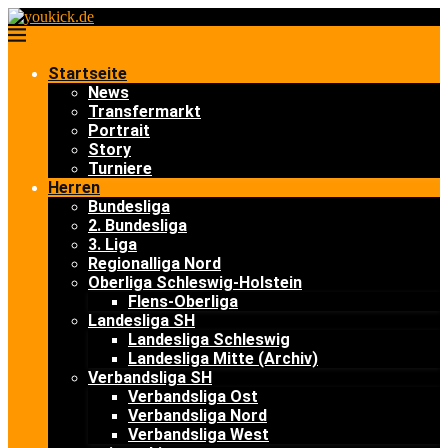
Startseite
News
Transfermarkt
Portrait
Story
Turniere
Herren
Bundesliga
2. Bundesliga
3. Liga
Regionalliga Nord
Oberliga Schleswig-Holstein
Flens-Oberliga
Landesliga SH
Landesliga Schleswig
Landesliga Mitte (Archiv)
Verbandsliga SH
Verbandsliga Ost
Verbandsliga Nord
Verbandsliga West