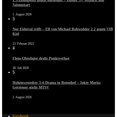
1:3-Heimpleite gegen Aufsteiger – Heider SV verpatzt den
Saisonstart
1. August 2026
3
Nur Eidertal trifft – Elf von Michael Rohwedder 2:2 gegen VfB
Kiel
25. Februar 2023
4
Flens-Oberligist droht Punktverlust
30. Juli 2026
5
Hohenwestedter 3:4-Drama in Rotenhof – Joker Moritz
Gersteuer sticht MTSV
2. August 2026
Facebook