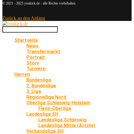
© 2021 - 2025 youkick.de - alle Rechte vorbehalten
Zurück an den Anfang
Startseite
News
Transfermarkt
Portrait
Story
Turniere
Herren
Bundesliga
2. Bundesliga
3. Liga
Regionalliga Nord
Oberliga Schleswig-Holstein
Flens-Oberliga
Landesliga SH
Landesliga Schleswig
Landesliga Mitte (Archiv)
Verbandsliga SH