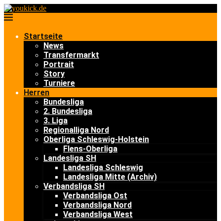
Startseite
News
Transfermarkt
Portrait
Story
Turniere
Herren
Bundesliga
2. Bundesliga
3. Liga
Regionalliga Nord
Oberliga Schleswig-Holstein
Flens-Oberliga
Landesliga SH
Landesliga Schleswig
Landesliga Mitte (Archiv)
Verbandsliga SH
Verbandsliga Ost
Verbandsliga Nord
Verbandsliga West