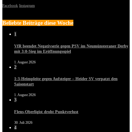
Facebook
Instagram
Beliebte Beiträge diese Woche
1
VfR beendet Negativserie gegen PSV im Neumünsteraner Derby
mit 3:0-Sieg im Eröffnungsspiel
1. August 2026
2
1:3-Heimpleite gegen Aufsteiger – Heider SV verpatzt den
Saisonstart
1. August 2026
3
Flens-Oberligist droht Punktverlust
30. Juli 2026
4