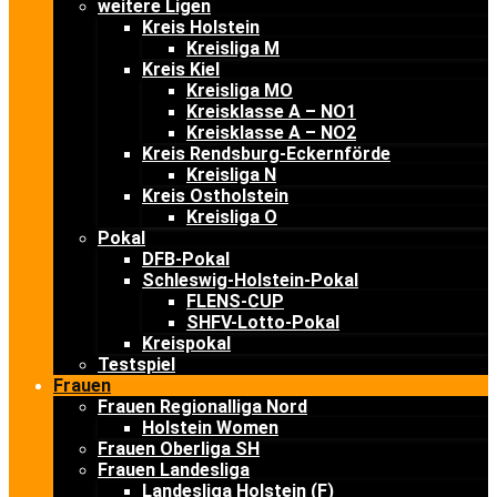
weitere Ligen
Kreis Holstein
Kreisliga M
Kreis Kiel
Kreisliga MO
Kreisklasse A – NO1
Kreisklasse A – NO2
Kreis Rendsburg-Eckernförde
Kreisliga N
Kreis Ostholstein
Kreisliga O
Pokal
DFB-Pokal
Schleswig-Holstein-Pokal
FLENS-CUP
SHFV-Lotto-Pokal
Kreispokal
Testspiel
Frauen
Frauen Regionalliga Nord
Holstein Women
Frauen Oberliga SH
Frauen Landesliga
Landesliga Holstein (F)