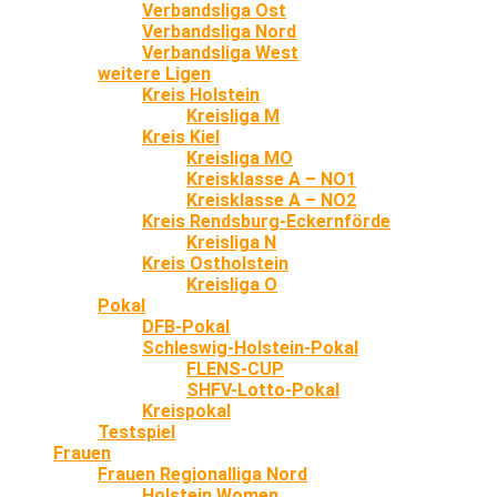
Verbandsliga Ost
Verbandsliga Nord
Verbandsliga West
weitere Ligen
Kreis Holstein
Kreisliga M
Kreis Kiel
Kreisliga MO
Kreisklasse A – NO1
Kreisklasse A – NO2
Kreis Rendsburg-Eckernförde
Kreisliga N
Kreis Ostholstein
Kreisliga O
Pokal
DFB-Pokal
Schleswig-Holstein-Pokal
FLENS-CUP
SHFV-Lotto-Pokal
Kreispokal
Testspiel
Frauen
Frauen Regionalliga Nord
Holstein Women