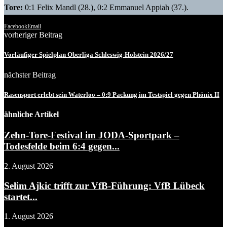
Tore:
0:1 Felix Mandl (28.), 0:2 Emmanuel Appiah (37.).
Facebook
Email
vorheriger Beitrag
Vorläufiger Spielplan Oberliga Schleswig-Holstein 2026/27
nächster Beitrag
Rasensport erlebt sein Waterloo – 0:9 Packung im Testspiel gegen Phönix II
ähnliche Artikel
Zehn-Tore-Festival im JODA-Sportpark –
Todesfelde beim 6:4 gegen...
2. August 2026
Selim Ajkic trifft zur VfB-Führung: VfB Lübeck
startet...
1. August 2026