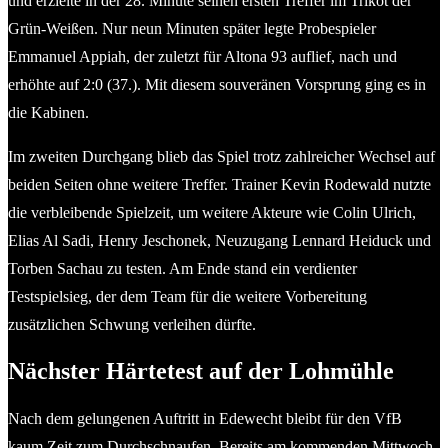
und erzielte in der 28. Minute seinen ersten Treffer im Trikot der
Grün-Weißen. Nur neun Minuten später legte Probespieler
Emmanuel Appiah, der zuletzt für Altona 93 auflief, nach und
erhöhte auf 2:0 (37.). Mit diesem souveränen Vorsprung ging es in
die Kabinen.
Im zweiten Durchgang blieb das Spiel trotz zahlreicher Wechsel auf
beiden Seiten ohne weitere Treffer. Trainer Kevin Rodewald nutzte
die verbleibende Spielzeit, um weitere Akteure wie Colin Ulrich,
Elias Al Sadi, Henry Jeschonek, Neuzugang Lennard Heiduck und
Torben Sachau zu testen. Am Ende stand ein verdienter
Testspielsieg, der dem Team für die weitere Vorbereitung
zusätzlichen Schwung verleihen dürfte.
Nächster Härtetest auf der Lohmühle
Nach dem gelungenen Auftritt in Edewecht bleibt für den VfB
kaum Zeit zum Durchschnaufen. Bereits am kommenden Mittwoch,