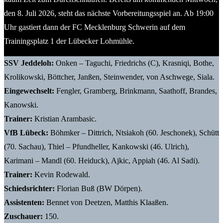
den 8. Juli 2026, steht das nächste Vorbereitungsspiel an. Ab 19:00
Uhr gastiert dann der FC Mecklenburg Schwerin auf dem
Trainingsplatz 1 der Lübecker Lohmühle.
SSV Jeddeloh:
Onken – Taguchi, Friedrichs (C), Krasniqi, Bothe,
Krolikowski, Böttcher, Janßen, Steinwender, von Aschwege, Siala.
Eingewechselt:
Fengler, Gramberg, Brinkmann, Saathoff, Brandes,
Kanowski.
Trainer:
Kristian Arambasic.
VfB Lübeck:
Böhmker – Dittrich, Ntsiakoh (60. Jeschonek), Schütt
(70. Sachau), Thiel – Pfundheller, Kankowski (46. Ulrich),
Karimani – Mandl (60. Heiduck), Ajkic, Appiah (46. Al Sadi).
Trainer:
Kevin Rodewald.
Schiedsrichter:
Florian Buß (BW Dörpen).
Assistenten:
Bennet von Deetzen, Matthis Klaaßen.
Zuschauer:
150.