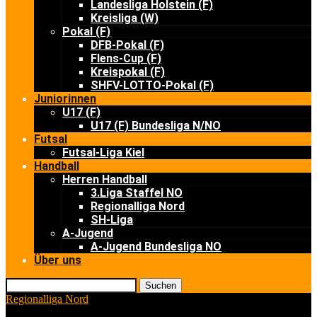
Landesliga Holstein (F)
Kreisliga (W)
Pokal (F)
DFB-Pokal (F)
Flens-Cup (F)
Kreispokal (F)
SHFV-LOTTO-Pokal (F)
Juniorinnen
U17 (F)
U17 (F) Bundesliga N/NO
Futsal
Futsal-Liga Kiel
Handball
Herren Handball
3.Liga Staffel NO
Regionalliga Nord
SH-Liga
A-Jugend
A-Jugend Bundesliga NO
Über uns
Suchen
Regionalliga Nord