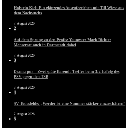
Holstein Kiel: Ein glänzendes Ausrufezeichen mit Till Wiese aus
dem Nachwuchs
7. August 2026
2
Auf dem Sprung zu den Profis: Youngster Mark Richter
Monserrat auch in Darmstadt dabei
7. August 2026
3
Drama pur – Zwei späte Barendt-Treffer beim 3:2-Erfolg des
PSV gegen den TSB
8. August 2026
4
SV Todesfelde: „Werder ist eine Nummer stärker einzuschätzen“
7. August 2026
5