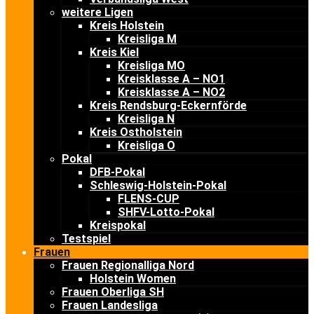
weitere Ligen
Kreis Holstein
Kreisliga M
Kreis Kiel
Kreisliga MO
Kreisklasse A – NO1
Kreisklasse A – NO2
Kreis Rendsburg-Eckernförde
Kreisliga N
Kreis Ostholstein
Kreisliga O
Pokal
DFB-Pokal
Schleswig-Holstein-Pokal
FLENS-CUP
SHFV-Lotto-Pokal
Kreispokal
Testspiel
Frauen
Frauen Regionalliga Nord
Holstein Women
Frauen Oberliga SH
Frauen Landesliga