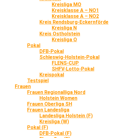
Kreisliga MO
Kreisklasse A – NO1
Kreisklasse A – NO2
Kreis Rendsburg-Eckernförde
Kreisliga N
Kreis Ostholstein
Kreisliga O
Pokal
DFB-Pokal
Schleswig-Holstein-Pokal
FLENS-CUP
SHFV-Lotto-Pokal
Kreispokal
Testspiel
Frauen
Frauen Regionalliga Nord
Holstein Women
Frauen Oberliga SH
Frauen Landesliga
Landesliga Holstein (F)
Kreisliga (W)
Pokal (F)
DFB-Pokal (F)