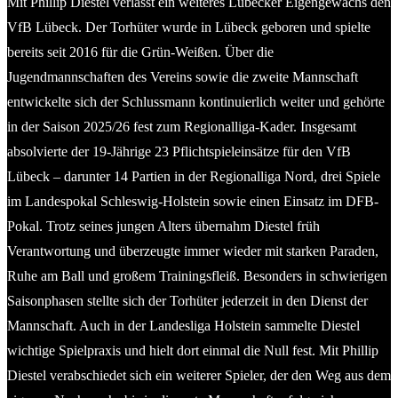
Mit Phillip Diestel verlässt ein weiteres Lübecker Eigengewächs den
VfB Lübeck. Der Torhüter wurde in Lübeck geboren und spielte
bereits seit 2016 für die Grün-Weißen. Über die
Jugendmannschaften des Vereins sowie die zweite Mannschaft
entwickelte sich der Schlussmann kontinuierlich weiter und gehörte
in der Saison 2025/26 fest zum Regionalliga-Kader. Insgesamt
absolvierte der 19-Jährige 23 Pflichtspieleinsätze für den VfB
Lübeck – darunter 14 Partien in der Regionalliga Nord, drei Spiele
im Landespokal Schleswig-Holstein sowie einen Einsatz im DFB-
Pokal. Trotz seines jungen Alters übernahm Diestel früh
Verantwortung und überzeugte immer wieder mit starken Paraden,
Ruhe am Ball und großem Trainingsfleiß. Besonders in schwierigen
Saisonphasen stellte sich der Torhüter jederzeit in den Dienst der
Mannschaft. Auch in der Landesliga Holstein sammelte Diestel
wichtige Spielpraxis und hielt dort einmal die Null fest. Mit Phillip
Diestel verabschiedet sich ein weiterer Spieler, der den Weg aus dem