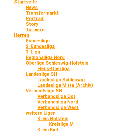
Startseite
News
Transfermarkt
Portrait
Story
Turniere
Herren
Bundesliga
2. Bundesliga
3. Liga
Regionalliga Nord
Oberliga Schleswig-Holstein
Flens-Oberliga
Landesliga SH
Landesliga Schleswig
Landesliga Mitte (Archiv)
Verbandsliga SH
Verbandsliga Ost
Verbandsliga Nord
Verbandsliga West
weitere Ligen
Kreis Holstein
Kreisliga M
Kreis Kiel