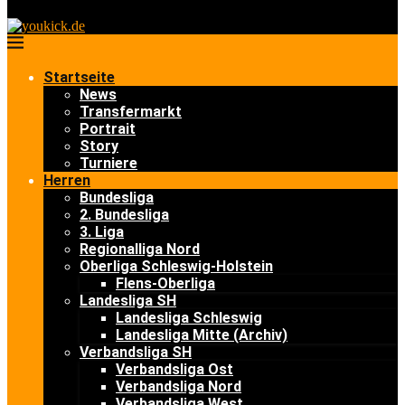
Startseite
News
Transfermarkt
Portrait
Story
Turniere
Herren
Bundesliga
2. Bundesliga
3. Liga
Regionalliga Nord
Oberliga Schleswig-Holstein
Flens-Oberliga
Landesliga SH
Landesliga Schleswig
Landesliga Mitte (Archiv)
Verbandsliga SH
Verbandsliga Ost
Verbandsliga Nord
Verbandsliga West