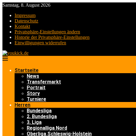
Samstag, 8. August 2026
Impressum
Datenschutz
Kontakt
Privatsphäre-Einstellungen ändern
Historie der Privatsphäre-Einstellungen
Einwilligungen widerrufen
Startseite
News
Transfermarkt
Portrait
Story
Turniere
Herren
Bundesliga
2. Bundesliga
3. Liga
Regionalliga Nord
Oberliga Schleswig-Holstein