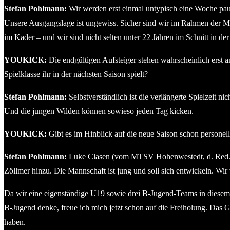
Stefan Pohlmann:
Wir werden erst einmal untypisch eine Woche paus
Unsere Ausgangslage ist ungewiss. Sicher sind wir im Rahmen der Mög
im Kader – und wir sind nicht selten unter 22 Jahren im Schnitt in der 
YOUKICK:
Die endgültigen Aufsteiger stehen wahrscheinlich erst 
Spielklasse ihr in der nächsten Saison spielt?
Stefan Pohlmann:
Selbstverständlich ist die verlängerte Spielzeit 
Und die jungen Wilden können sowieso jeden Tag kicken.
YOUKICK:
Gibt es im Hinblick auf die neue Saison schon persone
Stefan Pohlmann:
Luke Clasen (vom MTSV Hohenwestedt, d. Red.) w
Zöllmer hinzu. Die Mannschaft ist jung und soll sich entwickeln. Wir
Da wir eine eigenständige U19 sowie drei B-Jugend-Teams in diesem J
B-Jugend denke, freue ich mich jetzt schon auf die Freiholung. Das
haben.