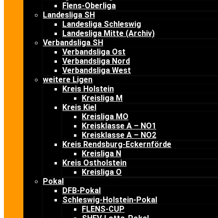
Flens-Oberliga
Landesliga SH
Landesliga Schleswig
Landesliga Mitte (Archiv)
Verbandsliga SH
Verbandsliga Ost
Verbandsliga Nord
Verbandsliga West
weitere Ligen
Kreis Holstein
Kreisliga M
Kreis Kiel
Kreisliga MO
Kreisklasse A – NO1
Kreisklasse A – NO2
Kreis Rendsburg-Eckernförde
Kreisliga N
Kreis Ostholstein
Kreisliga O
Pokal
DFB-Pokal
Schleswig-Holstein-Pokal
FLENS-CUP