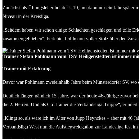
Zunächst als Übungsleiter bei der U19, um dann nur ein Jahr später
Niveau in der Kreisliga.
„Seitdem haben wir schon einige Schlachten geschlagen und tolle Erleb
zusammengeblieben“, berichtet Pohlmann voller Stolz über den Zusamm
Trainer Stefan Pohlmann vom TSV Heiligenstedten ist immer mi
Trainer mit Erfahrung
Davor war Pohlmann zweieinhalb Jahre beim Münsterdorfer SV, wo er 
Deutlich länger, nämlich 15 Jahre, war der heute 46-Jährige zuvor be
die 2. Herren. Und als Co-Trainer die Verbandsliga-Truppe“, erinnert
„Klingt so, als wäre ich im Alter von Jupp Heynckes – aber mit 46 J
Verbandsliga West nun die Aufstiegsrelegation zur Landesliga fest im 