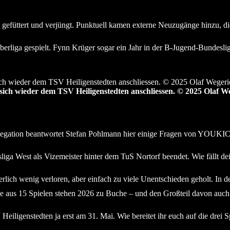
gefüttert und verjüngt. Punktuell kamen externe Neuzugänge hinzu, d
erliga gespielt. Fynn Krüger sogar ein Jahr in der B-Jugend-Bundeslig
ich wieder dem TSV Heiligenstedten anschliessen. © 2025 Olaf W
elegation beantwortet Stefan Pohlmann hier einige Fragen von YOUKIC
iga West als Vizemeister hinter dem TuS Nortorf beendet. Wie fällt de
lich wenig verloren, aber einfach zu viele Unentschieden geholt. In 
e aus 15 Spielen stehen 2026 zu Buche – und den Großteil davon auc
eiligenstedten ja erst am 31. Mai. Wie bereitet ihr euch auf die drei 