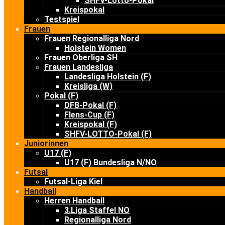
SHFV-Lotto-Pokal
Kreispokal
Testspiel
Frauen
Frauen Regionalliga Nord
Holstein Women
Frauen Oberliga SH
Frauen Landesliga
Landesliga Holstein (F)
Kreisliga (W)
Pokal (F)
DFB-Pokal (F)
Flens-Cup (F)
Kreispokal (F)
SHFV-LOTTO-Pokal (F)
Juniorinnen
U17 (F)
U17 (F) Bundesliga N/NO
Futsal
Futsal-Liga Kiel
Handball
Herren Handball
3.Liga Staffel NO
Regionalliga Nord