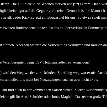
ieren. Die 15 Spiele in elf Wochen merken wir jetzt extrem. Dann werd
lichkeiten gut auf die Gegner vorbereitet. Dennoch ist die Mannschaf
Startelf. Jeder Kick ist jetzt ein Bonusspiel für uns. So etwas spielt man
am zweiten Juniwochenende fest. Ist das mit der verkürzten Sommerpaus
nicht einfach. Aber wir werden die Vorbereitung verkürzen und müssen d
lle Veränderungen beim TSV Heiligenstedten zu vermelden?
ird den Weg wieder zurückfinden. So richtig weg war er nie. Aus de
 verschließen uns nicht bei Neuzugängen, suchen aber nicht aktiv.
ahr und auch in der kommenden Saison stellen, blicken wir optimistis
 Gleiche gilt für Arne Schröder oder Junes Magheli. Da stecken große