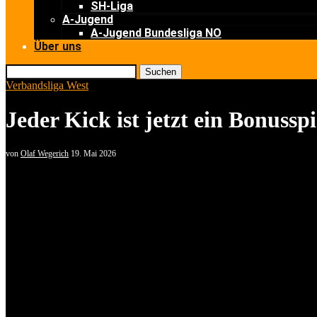
SH-Liga
A-Jugend
A-Jugend Bundesliga NO
Über uns
Suchen
Verbandsliga West
Jeder Kick ist jetzt ein Bonusspi
von
Olaf Wegerich
19. Mai 2026