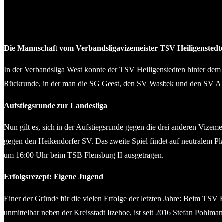
Die Mannschaft vom Verbandsligavizemeister TSV Heiligenstedte
In der Verbandsliga West konnte der TSV Heiligenstedten hinter dem n
Rückrunde, in der man die SG Geest, den SV Wasbek und den SV Alem
Aufstiegsrunde zur Landesliga
Nun gilt es, sich in der Aufstiegsrunde gegen die drei anderen Vizem
gegen den Heikendorfer SV. Das zweite Spiel findet auf neutralem Pla
um 16:00 Uhr beim TSB Flensburg II ausgetragen.
Erfolgsrezept: Eigene Jugend
Einer der Gründe für die vielen Erfolge der letzten Jahre: Beim TSV 
unmittelbar neben der Kreisstadt Itzehoe, ist seit 2016 Stefan Pohlmann