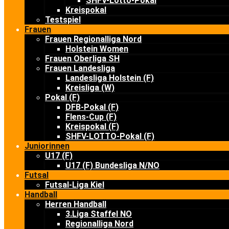
SHFV-Lotto-Pokal
Kreispokal
Testspiel
Frauen
Frauen Regionalliga Nord
Holstein Women
Frauen Oberliga SH
Frauen Landesliga
Landesliga Holstein (F)
Kreisliga (W)
Pokal (F)
DFB-Pokal (F)
Flens-Cup (F)
Kreispokal (F)
SHFV-LOTTO-Pokal (F)
Juniorinnen
U17 (F)
U17 (F) Bundesliga N/NO
Futsal
Futsal-Liga Kiel
Handball
Herren Handball
3.Liga Staffel NO
Regionalliga Nord