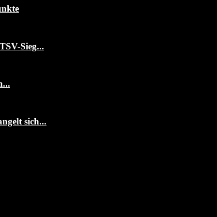
unkte
TSV-Sieg...
...
gelt sich...