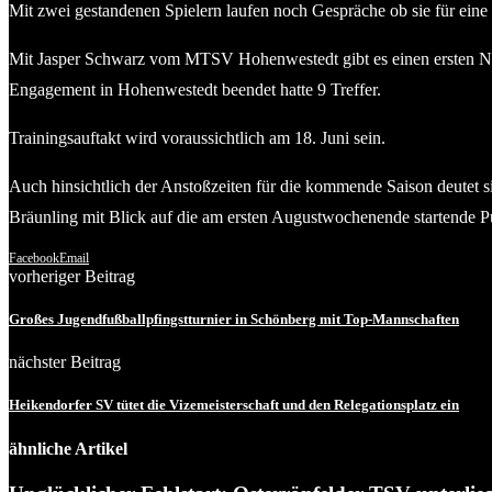
Mit zwei gestandenen Spielern laufen noch Gespräche ob sie für eine 
Mit Jasper Schwarz vom MTSV Hohenwestedt gibt es einen ersten Neuz
Engagement in Hohenwestedt beendet hatte 9 Treffer.
Trainingsauftakt wird voraussichtlich am 18. Juni sein.
Auch hinsichtlich der Anstoßzeiten für die kommende Saison deutet s
Bräunling mit Blick auf die am ersten Augustwochenende startende P
Facebook
Email
vorheriger Beitrag
Großes Jugendfußballpfingstturnier in Schönberg mit Top-Mannschaften
nächster Beitrag
Heikendorfer SV tütet die Vizemeisterschaft und den Relegationsplatz ein
ähnliche Artikel