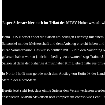
Jasper Schwarz hier noch im Trikot des MTSV Hohenwestedt wir
Beim TUS Nortorf endet die Saison am heutigen Dienstag mit einem Spa
Saisonziel mit der Meisterschaft und dem Aufstieg erreicht haben und
kurze Sommerpause. Das wir so deutlich mit 15 Punkten Vorsprung Mei
gelassen haben war so ja nicht unbedingt zu erwarten“ sagt Traine
Saison ist denn der bisherige Amtsinhaber Kim Liebert hatte aus priv
In Nortorf hofft man gerade nach dem Abstieg von Eutin 08 der Lande
Start in der Nord-Staffel.
Bereits jetzt steht fest, dass einige Spieler den Verein verlassen 
anschließen. Marvin Sievertsen hört komplett auf ebenso wie Lenni R