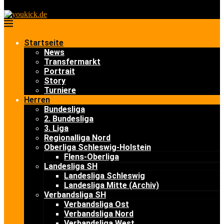
Startseite
News
Transfermarkt
Portrait
Story
Turniere
Herren
Bundesliga
2. Bundesliga
3. Liga
Regionalliga Nord
Oberliga Schleswig-Holstein
Flens-Oberliga
Landesliga SH
Landesliga Schleswig
Landesliga Mitte (Archiv)
Verbandsliga SH
Verbandsliga Ost
Verbandsliga Nord
Verbandsliga West