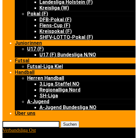
Landesliga Holstein (F)
Kreisliga (W)
Pokal (F)
DFB-Pokal (F)
Flens-Cup (F)
Kreispokal (F)
SHFV-LOTTO-Pokal (F)
Juniorinnen
U17 (F)
U17 (F) Bundesliga N/NO
Futsal
Futsal-Liga Kiel
Handball
Herren Handball
3.Liga Staffel NO
Regionalliga Nord
SH-Liga
A-Jugend
A-Jugend Bundesliga NO
Über uns
Suchen
Verbandsliga Ost