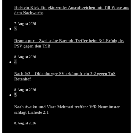
Holstein Kiel: Ein glänzendes Ausrufezeichen mit Till Wiese aus
dem Nachwuchs
7. August 2026
3
Drama pur – Zwei späte Barendt-Treffer beim 3:2-Erfolg des
PSV gegen den TSB
8. August 2026
4
Nach 0:2 – Oldenburger SV erkämpft ein 2:2 gegen TuS
Rotenhof
8. August 2026
5
Noah Awuku und Visar Mehmeti treffen: VfR Neumünster
schlägt Eichede 2:1
8. August 2026