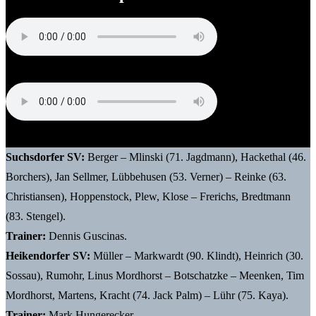
Mark Hungerecker (Trainer Heikendorfer SV)
Dennis Guscinas (Trainer Suchsdorfer SV)
Suchsdorfer SV:
Berger – Mlinski (71. Jagdmann), Hackethal (46.
Borchers), Jan Sellmer, Lübbehusen (53. Verner) – Reinke (63.
Christiansen), Hoppenstock, Plew, Klose – Frerichs, Bredtmann
(83. Stengel).
Trainer:
Dennis Guscinas.
Heikendorfer SV:
Müller – Markwardt (90. Klindt), Heinrich (30.
Sossau), Rumohr, Linus Mordhorst – Botschatzke – Meenken, Tim
Mordhorst, Martens, Kracht (74. Jack Palm) – Lühr (75. Kaya).
Trainer:
Mark Hungerecker.