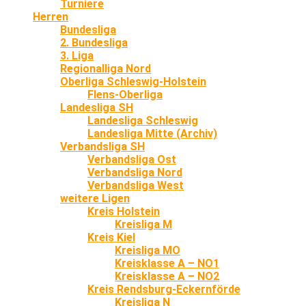
Turniere
Herren
Bundesliga
2. Bundesliga
3. Liga
Regionalliga Nord
Oberliga Schleswig-Holstein
Flens-Oberliga
Landesliga SH
Landesliga Schleswig
Landesliga Mitte (Archiv)
Verbandsliga SH
Verbandsliga Ost
Verbandsliga Nord
Verbandsliga West
weitere Ligen
Kreis Holstein
Kreisliga M
Kreis Kiel
Kreisliga MO
Kreisklasse A – NO1
Kreisklasse A – NO2
Kreis Rendsburg-Eckernförde
Kreisliga N