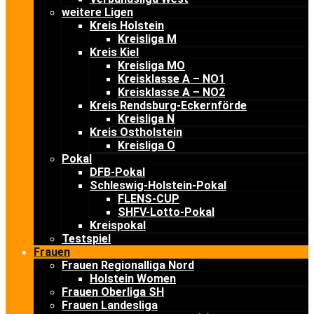
weitere Ligen
Kreis Holstein
Kreisliga M
Kreis Kiel
Kreisliga MO
Kreisklasse A – NO1
Kreisklasse A – NO2
Kreis Rendsburg-Eckernförde
Kreisliga N
Kreis Ostholstein
Kreisliga O
Pokal
DFB-Pokal
Schleswig-Holstein-Pokal
FLENS-CUP
SHFV-Lotto-Pokal
Kreispokal
Testspiel
Frauen
Frauen Regionalliga Nord
Holstein Women
Frauen Oberliga SH
Frauen Landesliga