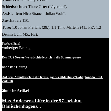
Schiedsrichter:
Thore Oster (Lägerdorf).
Assistenten:
Nico Strauch, Julian Wolff.
Zuschauer:
150.
Tore:
1:0 Johan Frerichs (28.), 1:1 Timo Martens (41., FE), 1:2
Dennis Lühr (45., FE).
Facebook
Email
vorheriger Beitrag
Der TUS Nortorf verabschiedet sich in die Sommerpause
nächster Beitrag
Auf dem Zahnfleisch in die Kreisliga: SG Oldenburg/Göhl plant die U23-
Zukunft
ähnliche Artikel
Max Andersens Elfer in der 97. belohnt
Dänischenhagens...