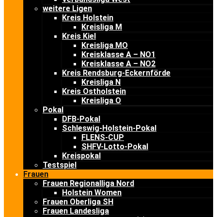
weitere Ligen
Kreis Holstein
Kreisliga M
Kreis Kiel
Kreisliga MO
Kreisklasse A – NO1
Kreisklasse A – NO2
Kreis Rendsburg-Eckernförde
Kreisliga N
Kreis Ostholstein
Kreisliga O
Pokal
DFB-Pokal
Schleswig-Holstein-Pokal
FLENS-CUP
SHFV-Lotto-Pokal
Kreispokal
Testspiel
Frauen
Frauen Regionalliga Nord
Holstein Women
Frauen Oberliga SH
Frauen Landesliga