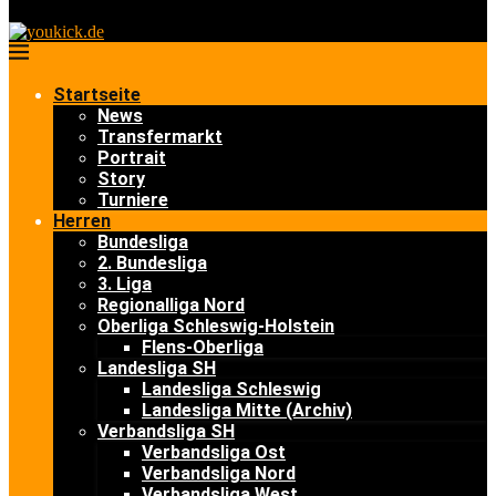
Startseite
News
Transfermarkt
Portrait
Story
Turniere
Herren
Bundesliga
2. Bundesliga
3. Liga
Regionalliga Nord
Oberliga Schleswig-Holstein
Flens-Oberliga
Landesliga SH
Landesliga Schleswig
Landesliga Mitte (Archiv)
Verbandsliga SH
Verbandsliga Ost
Verbandsliga Nord
Verbandsliga West