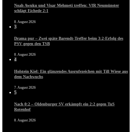
Noah Awuku und Visar Mehmeti treffen: VfR Neumünster
schlägt Eichede 2:1
8. August 2026
3
Drama pur – Zwei späte Barendt-Treffer beim 3:2-Erfolg des
PSV gegen den TSB
8. August 2026
4
Holstein Kiel: Ein glänzendes Ausrufezeichen mit Till Wiese aus
dem Nachwuchs
7. August 2026
5
Nach 0:2 – Oldenburger SV erkämpft ein 2:2 gegen TuS
Rotenhof
8. August 2026