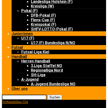
Landesliga Holstein (F)
Kreisliga (W)
Pokal (F)
DFB-Pokal (F)
Flens-Cup (F)
Kreispokal (F)
SHFV-LOTTO-Pokal (F)
Juniorinnen
U17 (F)
U17 (F) Bundesliga N/NO
Futsal
Futsal-Liga Kiel
Handball
Herren Handball
3.Liga Staffel NO
Regionalliga Nord
SH-Liga
A-Jugend
A-Jugend Bundesliga NO
Über uns
Suchen
Verbandsliga Ost