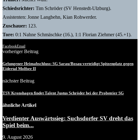
Schiedsrichter:
Tim Schröder (SV Henstedt-Ulzburg).
Assistenten: Jonne Langbehn, Kian Rohwerder.
Zuschauer:
123.
Tore:
0:1 Nahne Schmäschke (16.), 1:1 Florian Ziehmer (45.+1).
Facebook
Email
vorheriger Beitrag
Gelungener Heimabschluss: SG Sarau/Bosau verteidigt Spitzenplatz gegen
Eidertal Molfsee II
nächster Beitrag
TSV Kronshagen findet Talent Justus Schröder bei der Probsteier SG
ähnliche Artikel
Verdienter Auswärtssieg: Suchsdorfer SV dreht das
Spiel beim...
9. August 2026