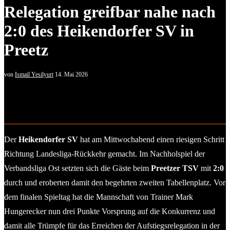
Relegation greifbar nahe nach
2:0 des Heikendorfer SV in
Preetz
von
Ismail Yesilyurt
14. Mai 2026
Timo Martens (Heikendorfer SV) besorgt den Einstieg zum 2:0-
Sieg mit seinem 10. Saisontor. © Ismail Yesilyurt
Der
Heikendorfer SV
hat am Mittwochabend einen riesigen Schritt
Richtung Landesliga-Rückkehr gemacht. Im Nachholspiel der
Verbandsliga Ost setzten sich die Gäste beim
Preetzer TSV
mit
2:0
durch und eroberten damit den begehrten zweiten Tabellenplatz. Vor
dem finalen Spieltag hat die Mannschaft von Trainer Mark
Hungerecker nun drei Punkte Vorsprung auf die Konkurrenz und
damit alle Trümpfe für das Erreichen der Aufstiegsrelegation in der