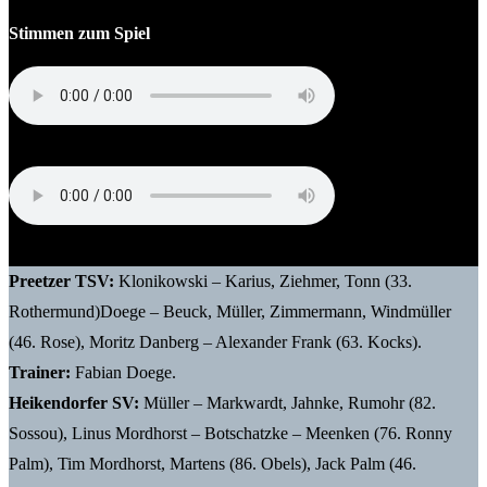
Stimmen zum Spiel
Mark Hungerecker (Trainer Heikendorfer SV)
Fabian Doege (Trainer Preetzer TSV)
Preetzer TSV:
Klonikowski – Karius, Ziehmer, Tonn (33.
Rothermund)Doege – Beuck, Müller, Zimmermann, Windmüller
(46. Rose), Moritz Danberg – Alexander Frank (63. Kocks).
Trainer:
Fabian Doege.
Heikendorfer SV:
Müller – Markwardt, Jahnke, Rumohr (82.
Sossou), Linus Mordhorst – Botschatzke – Meenken (76. Ronny
Palm), Tim Mordhorst, Martens (86. Obels), Jack Palm (46.