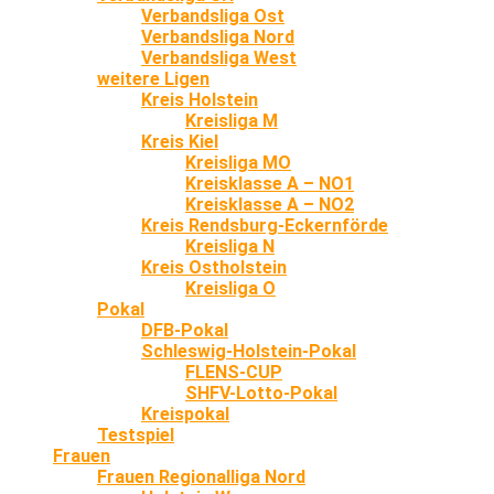
Verbandsliga Ost
Verbandsliga Nord
Verbandsliga West
weitere Ligen
Kreis Holstein
Kreisliga M
Kreis Kiel
Kreisliga MO
Kreisklasse A – NO1
Kreisklasse A – NO2
Kreis Rendsburg-Eckernförde
Kreisliga N
Kreis Ostholstein
Kreisliga O
Pokal
DFB-Pokal
Schleswig-Holstein-Pokal
FLENS-CUP
SHFV-Lotto-Pokal
Kreispokal
Testspiel
Frauen
Frauen Regionalliga Nord