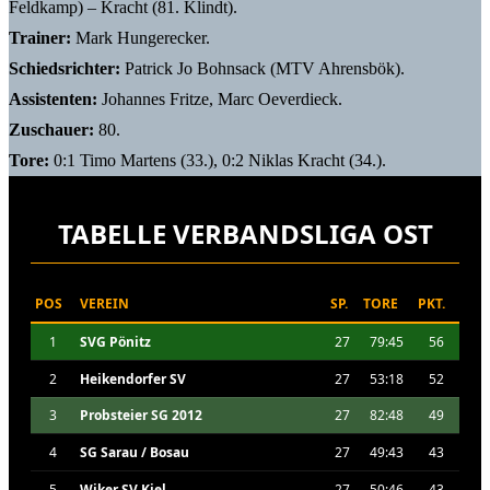
Feldkamp) – Kracht (81. Klindt).
Trainer:
Mark Hungerecker.
S
chiedsrichter:
Patrick Jo Bohnsack (MTV Ahrensbök).
Assistenten:
Johannes Fritze, Marc Oeverdieck.
Zuschauer:
80.
Tore:
0:1 Timo Martens (33.), 0:2 Niklas Kracht (34.).
TABELLE VERBANDSLIGA OST
POS
VEREIN
SP.
TORE
PKT.
1
SVG Pönitz
27
79:45
56
2
Heikendorfer SV
27
53:18
52
3
Probsteier SG 2012
27
82:48
49
4
SG Sarau / Bosau
27
49:43
43
5
Wiker SV Kiel
27
50:46
43