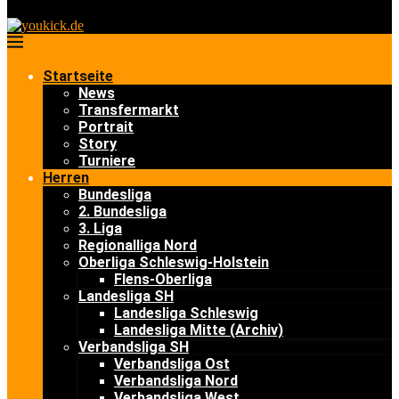
Startseite
News
Transfermarkt
Portrait
Story
Turniere
Herren
Bundesliga
2. Bundesliga
3. Liga
Regionalliga Nord
Oberliga Schleswig-Holstein
Flens-Oberliga
Landesliga SH
Landesliga Schleswig
Landesliga Mitte (Archiv)
Verbandsliga SH
Verbandsliga Ost
Verbandsliga Nord
Verbandsliga West