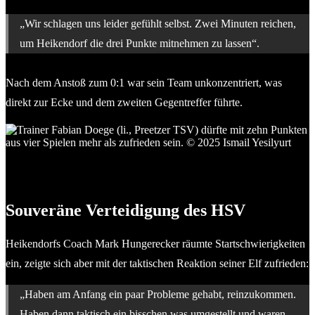
„Wir schlagen uns leider gefühlt selbst. Zwei Minuten reichen,
um Heikendorf die drei Punkte mitnehmen zu lassen“.
Nach dem Anstoß zum 0:1 war sein Team unkonzentriert, was
direkt zur Ecke und dem zweiten Gegentreffer führte.
Trainer Fabian Doege (li., Preetzer TSV) ärgerte sich über das
Zustandekommen der beiden Gegentreffer. © 2025 Ismail
Yesilyurt
Souveräne Verteidigung des HSV
Heikendorfs Coach Mark Hungerecker räumte Startschwierigkeiten
ein, zeigte sich aber mit der taktischen Reaktion seiner Elf zufrieden:
„Haben am Anfang ein paar Probleme gehabt, reinzukommen.
Haben dann taktisch ein bisschen was umgestellt und waren