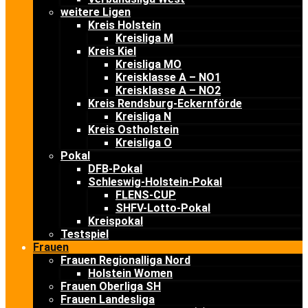
weitere Ligen
Kreis Holstein
Kreisliga M
Kreis Kiel
Kreisliga MO
Kreisklasse A – NO1
Kreisklasse A – NO2
Kreis Rendsburg-Eckernförde
Kreisliga N
Kreis Ostholstein
Kreisliga O
Pokal
DFB-Pokal
Schleswig-Holstein-Pokal
FLENS-CUP
SHFV-Lotto-Pokal
Kreispokal
Testspiel
Frauen
Frauen Regionalliga Nord
Holstein Women
Frauen Oberliga SH
Frauen Landesliga