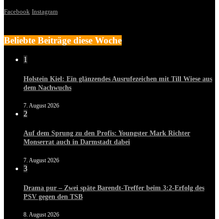
Facebook
Instagram
Beliebte Beiträge diese Woche
1
Holstein Kiel: Ein glänzendes Ausrufezeichen mit Till Wiese aus
dem Nachwuchs
7. August 2026
2
Auf dem Sprung zu den Profis: Youngster Mark Richter
Monserrat auch in Darmstadt dabei
7. August 2026
3
Drama pur – Zwei späte Barendt-Treffer beim 3:2-Erfolg des
PSV gegen den TSB
8. August 2026