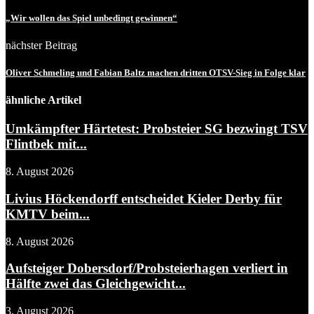
„Wir wollen das Spiel unbedingt gewinnen“
nächster Beitrag
Oliver Schmeling und Fabian Baltz machen dritten OTSV-Sieg in Folge klar
ähnliche Artikel
Umkämpfter Härtetest: Probsteier SG bezwingt TSV
Flintbek mit...
8. August 2026
Livius Höckendorff entscheidet Kieler Derby für
KMTV beim...
8. August 2026
Aufsteiger Dobersdorf/Probsteierhagen verliert in
Hälfte zwei das Gleichgewicht...
3. August 2026