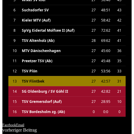
6
Suchsdorfer SV
27
48:51
43
7
Kieler MTV (Auf)
27
58:42
42
8
SpVg Eidertal Molfsee II (Auf)
27
72:62
41
9
TSV Altenholz (Ab)
28
69:62
41
10
MTV Dänischenhagen
27
45:60
36
11
Preetzer TSV (Ab)
27
45:48
35
12
TSV Plön
27
53:56
33
13
TSV Flintbek
27
42:57
31
14
SG Oldenburg / SV Göhl II
27
42:82
21
15
TSV Gremersdorf (Auf)
27
28:95
10
16
TSV Bordesholm zg. (Ab)
0
0:0
0
Facebook
Email
vorheriger Beitrag