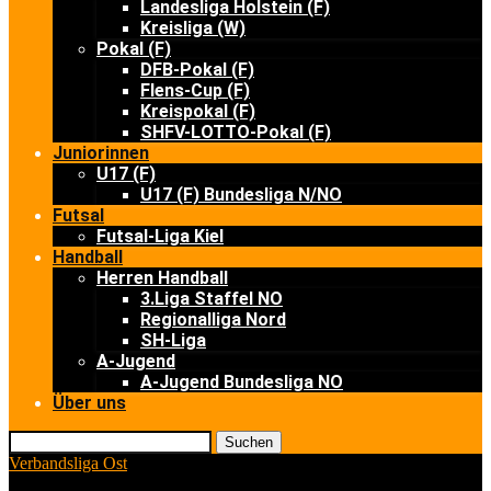
Landesliga Holstein (F)
Kreisliga (W)
Pokal (F)
DFB-Pokal (F)
Flens-Cup (F)
Kreispokal (F)
SHFV-LOTTO-Pokal (F)
Juniorinnen
U17 (F)
U17 (F) Bundesliga N/NO
Futsal
Futsal-Liga Kiel
Handball
Herren Handball
3.Liga Staffel NO
Regionalliga Nord
SH-Liga
A-Jugend
A-Jugend Bundesliga NO
Über uns
Suchen
Verbandsliga Ost