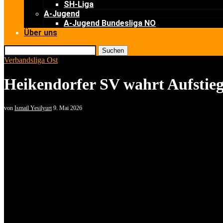
SH-Liga
A-Jugend
A-Jugend Bundesliga NO
Über uns
Suchen
Verbandsliga Ost
Heikendorfer SV wahrt Aufstieg
von
Ismail Yesilyurt
9. Mai 2026