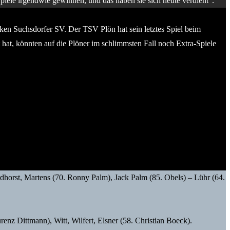
piele irgendwie gewinnen, und das haben sie sich heute verdient“.
ken Suchsdorfer SV. Der TSV Plön hat sein letztes Spiel beim
hat, könnten auf die Plöner im schlimmsten Fall noch Extra-Spiele
horst, Martens (70. Ronny Palm), Jack Palm (85. Obels) – Lühr (64.
 Dittmann), Witt, Wilfert, Elsner (58. Christian Boeck).