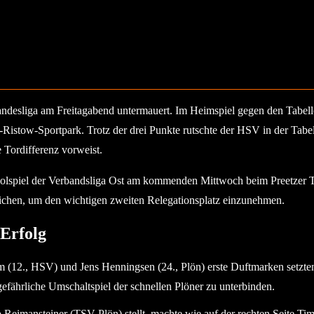
 des Heikendorfer SV zum 3:0. © 2026 Ismail Yesilyurt
andesliga am Freitagabend untermauert. Im Heimspiel gegen den Tabel
Ristow-Sportpark. Trotz der drei Punkte rutschte der HSV in der Tabe
e Tordifferenz vorweist.
holspiel der Verbandsliga Ost am kommenden Mittwoch beim Preetzer T
reichen, um den wichtigen zweiten Relegationsplatz einzunehmen.
 Erfolg
m (12., HSV) und Jens Henningsen (24., Plön) erste Duftmarken setzt
gefährliche Umschaltspiel der schnellen Plöner zu unterbinden.