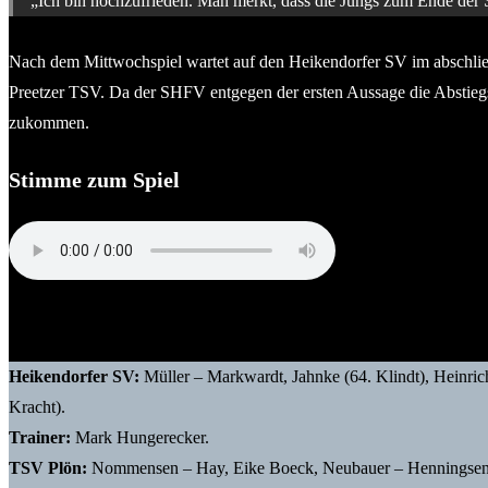
„Ich bin hochzufrieden. Man merkt, dass die Jungs zum Ende der S
Nach dem Mittwochspiel wartet auf den Heikendorfer SV im abschließ
Preetzer TSV. Da der SHFV entgegen der ersten Aussage die Abstiegs-
zukommen.
Stimme zum Spiel
Mark Hungerecker (Trainer Heikendorfer SV)
Heikendorfer SV:
Müller – Markwardt, Jahnke (64. Klindt), Heinri
Kracht).
Trainer:
Mark Hungerecker.
TSV Plön:
Nommensen – Hay, Eike Boeck, Neubauer – Henningsen, Re