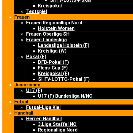
SHFV-Lotto-Pokal
Kreispokal
Testspiel
Frauen
Frauen Regionalliga Nord
Holstein Women
Frauen Oberliga SH
Frauen Landesliga
Landesliga Holstein (F)
Kreisliga (W)
Pokal (F)
DFB-Pokal (F)
Flens-Cup (F)
Kreispokal (F)
SHFV-LOTTO-Pokal (F)
Juniorinnen
U17 (F)
U17 (F) Bundesliga N/NO
Futsal
Futsal-Liga Kiel
Handball
Herren Handball
3.Liga Staffel NO
Regionalliga Nord