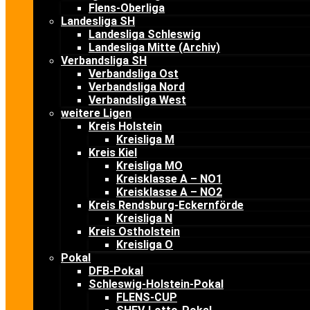
Flens-Oberliga
Landesliga SH
Landesliga Schleswig
Landesliga Mitte (Archiv)
Verbandsliga SH
Verbandsliga Ost
Verbandsliga Nord
Verbandsliga West
weitere Ligen
Kreis Holstein
Kreisliga M
Kreis Kiel
Kreisliga MO
Kreisklasse A – NO1
Kreisklasse A – NO2
Kreis Rendsburg-Eckernförde
Kreisliga N
Kreis Ostholstein
Kreisliga O
Pokal
DFB-Pokal
Schleswig-Holstein-Pokal
FLENS-CUP