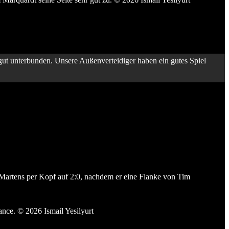
ite Tim Marquardt seine Seite sehr gut zu. © 2026 Ismail
gut unterbunden. Unsere Außenverteidiger haben ein gutes Spiel
Martens per Kopf auf 2:0, nachdem er eine Flanke von Tim
Großchance. © 2026 Ismail Yesilyurt