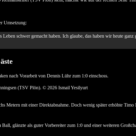
ob Reimansteiner (TSV Plön) stellt, machte wie auf der rechten Se
der Umsetzung:
as Leben schwer gemacht haben. Ich glaube, das haben wir heute ganz 
äste
nken nach Vorarbeit von Dennis Lühr zum 1:0 einschoss.
nningsen (TSV Plön). © 2026 Ismail Yesilyurt
chs Metern mit einer Direktabnahme. Doch wenig später erhöhte Timo 
 Ball, glänzte als guter Vorbereiter zum 1:0 und einer weiteren 