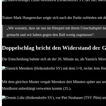
Linksverteidiger Linus Mordhorst (Heikendorfer SV, der hier Jak
Yesilyurt
Trainer Mark Hungerecker zeigte sich nach der Partie zufrieden mit 
„Wir wussten, dass sie uns im Hinspiel mit ihrem Umschaltspiel d
gemacht und wir haben gegen den Ball wenig zugelassen“.
Doppelschlag bricht den Widerstand der G
Die Entscheidung bahnte sich ab der 26. Minute an, als Yannick Mee
Yannick Meenken (Heikendorfer SV) mit dem 1:0, rechts Jens He
Mit dem gleichen Muster vergab Meenken drei Minuten später aus se
Mordhorst unbedrängt verwerten konnte (35.).
Dennis Lühr (Heikendorfer SV), vor Piet Neubauer (TSV Plön) am