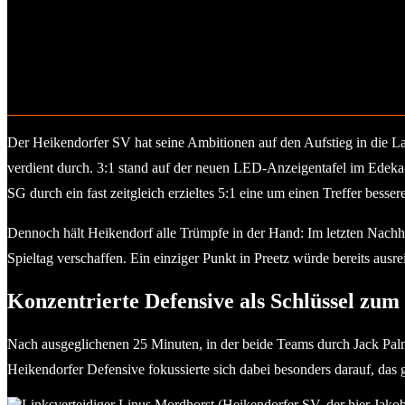
Piet Feldkamp freut sich riesig über sein erstes Tor für die Liga
Der Heikendorfer SV hat seine Ambitionen auf den Aufstieg in die L
verdient durch. 3:1 stand auf der neuen LED-Anzeigentafel im Edeka-
SG durch ein fast zeitgleich erzieltes 5:1 eine um einen Treffer besser
Dennoch hält Heikendorf alle Trümpfe in der Hand: Im letzten Nach
Spieltag verschaffen. Ein einziger Punkt in Preetz würde bereits aus
Konzentrierte Defensive als Schlüssel zum
Nach ausgeglichenen 25 Minuten, in der beide Teams durch Jack Pal
Heikendorfer Defensive fokussierte sich dabei besonders darauf, das 