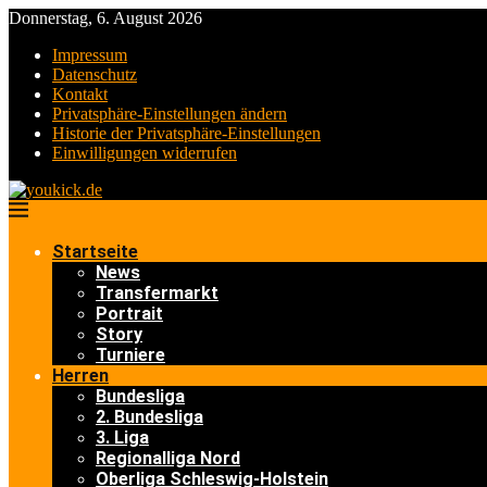
Donnerstag, 6. August 2026
Impressum
Datenschutz
Kontakt
Privatsphäre-Einstellungen ändern
Historie der Privatsphäre-Einstellungen
Einwilligungen widerrufen
Startseite
News
Transfermarkt
Portrait
Story
Turniere
Herren
Bundesliga
2. Bundesliga
3. Liga
Regionalliga Nord
Oberliga Schleswig-Holstein