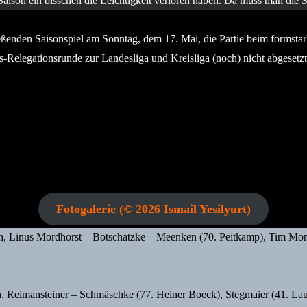
aison ein bisschen die Leichtigkeit verloren haben. Da muss man die S
enden Saisonspiel am Sonntag, dem 17. Mai, die Partie beim formstar
Relegationsrunde zur Landesliga und Kreisliga (noch) nicht abgesetzt 
Fotogalerie (© 2026 Ismail Yesilyurt)
ch, Linus Mordhorst – Botschatzke – Meenken (70. Peitkamp), Tim Mord
imansteiner – Schmäschke (77. Heiner Boeck), Stegmaier (41. Laurenz