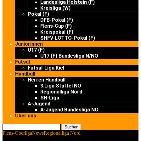
Landesliga Holstein (F)
Kreisliga (W)
Pokal (F)
DFB-Pokal (F)
Flens-Cup (F)
Kreispokal (F)
SHFV-LOTTO-Pokal (F)
Juniorinnen
U17 (F)
U17 (F) Bundesliga N/NO
Futsal
Futsal-Liga Kiel
Handball
Herren Handball
3.Liga Staffel NO
Regionalliga Nord
SH-Liga
A-Jugend
A-Jugend Bundesliga NO
Über uns
Suchen
Flens-Oberliga
News
Regionalliga Nord