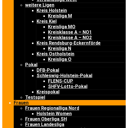
weitere Ligen
Kreis Holstein
Kreisliga M
Kreis Kiel
Kreisliga MO
Kreisklasse A – NO1
Kreisklasse A – NO2
Kreis Rendsburg-Eckernförde
Kreisliga N
Kreis Ostholstein
Kreisliga O
Pokal
DFB-Pokal
Schleswig-Holstein-Pokal
FLENS-CUP
SHFV-Lotto-Pokal
Kreispokal
Testspiel
Frauen
Frauen Regionalliga Nord
Holstein Women
Frauen Oberliga SH
Frauen Landesliga