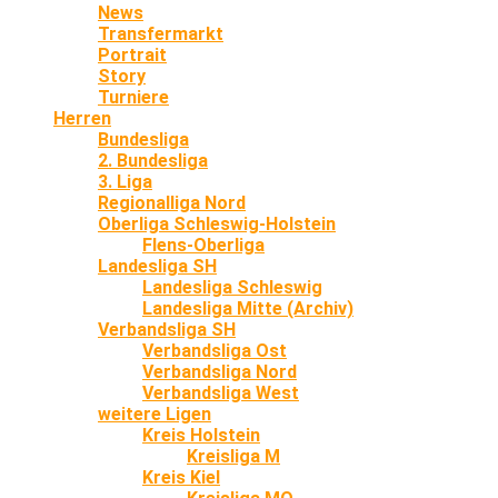
News
Transfermarkt
Portrait
Story
Turniere
Herren
Bundesliga
2. Bundesliga
3. Liga
Regionalliga Nord
Oberliga Schleswig-Holstein
Flens-Oberliga
Landesliga SH
Landesliga Schleswig
Landesliga Mitte (Archiv)
Verbandsliga SH
Verbandsliga Ost
Verbandsliga Nord
Verbandsliga West
weitere Ligen
Kreis Holstein
Kreisliga M
Kreis Kiel