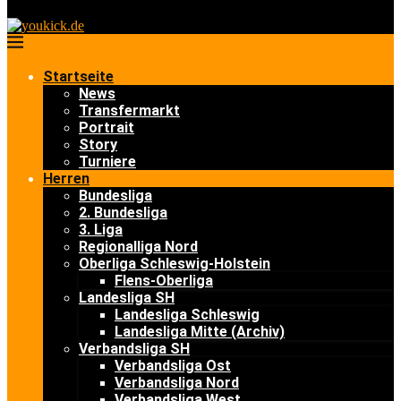
Startseite
News
Transfermarkt
Portrait
Story
Turniere
Herren
Bundesliga
2. Bundesliga
3. Liga
Regionalliga Nord
Oberliga Schleswig-Holstein
Flens-Oberliga
Landesliga SH
Landesliga Schleswig
Landesliga Mitte (Archiv)
Verbandsliga SH
Verbandsliga Ost
Verbandsliga Nord
Verbandsliga West