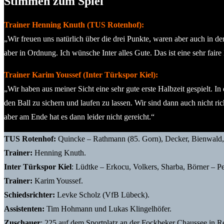
Stimmen zum Spiel
Trainer Henning Knuth (TUS Rotenhof):
„Wir freuen uns natürlich über die drei Punkte, waren aber auch in de
aber in Ordnung. Ich wünsche Inter alles Gute. Das ist eine sehr fair
Trainer Karim Youssef (Inter Türkspor Kiel):
„Wir haben aus meiner Sicht eine sehr gute erste Halbzeit gespielt.
den Ball zu sichern und laufen zu lassen. Wir sind dann auch nicht 
aber am Ende hat es dann leider nicht gereicht.“
TUS Rotenhof:
Quincke – Rathmann (85. Gorn), Decker, Bienwald, O
Trainer:
Henning Knuth.
Inter Türkspor Kiel
: Lüdtke – Erkocu, Volkers, Sharba, Börner – Pe
Trainer:
Karim Youssef.
Schiedsrichter:
Levke Scholz (VfB Lübeck).
Assistenten:
Tim Hohmann und Lukas Klingelhöfer.
Zuschauer
: 225 auf dem Sportplatz an der Fockbeker Chaussee in R