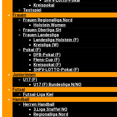
SHFV-Lotto-Pokal
Kreispokal
Testspiel
Frauen
Frauen Regionalliga Nord
Holstein Women
Frauen Oberliga SH
Frauen Landesliga
Landesliga Holstein (F)
Kreisliga (W)
Pokal (F)
DFB-Pokal (F)
Flens-Cup (F)
Kreispokal (F)
SHFV-LOTTO-Pokal (F)
Juniorinnen
U17 (F)
U17 (F) Bundesliga N/NO
Futsal
Futsal-Liga Kiel
Handball
Herren Handball
3.Liga Staffel NO
Regionalliga Nord