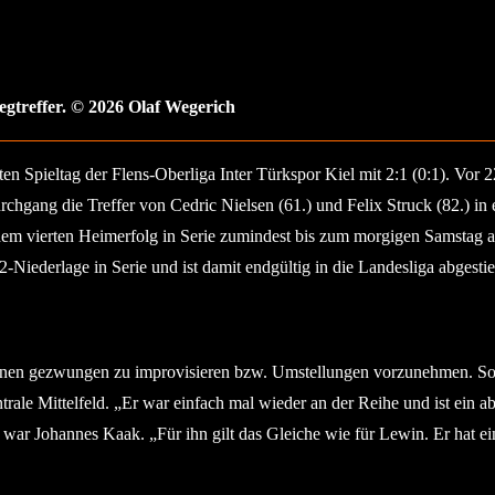
egtreffer. © 2026 Olaf Wegerich
zten Spieltag der Flens-Oberliga Inter Türkspor Kiel mit 2:1 (0:1). Vo
Durchgang die Treffer von Cedric Nielsen (61.) und Felix Struck (82.)
dem vierten Heimerfolg in Serie zumindest bis zum morgigen Samstag au
1:2-Niederlage in Serie und ist damit endgültig in die Landesliga abgesti
tionen gezwungen zu improvisieren bzw. Umstellungen vorzunehmen. So
trale Mittelfeld. „Er war einfach mal wieder an der Reihe und ist ein a
ar Johannes Kaak. „Für ihn gilt das Gleiche wie für Lewin. Er hat eine