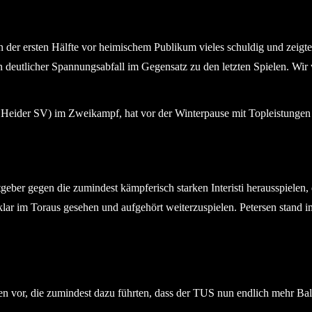
 der ersten Hälfte vor heimischem Publikum vieles schuldig und zeigten
in deutlicher Spannungsabfall im Gegensatz zu den letzten Spielen. Wir
cht ein Treffer von Inter Türkspor Kiel nicht. © 2025 Ismail Yesilyu
ber gegen die zumindest kämpferisch starken Interisti herausspielen, d
lar im Toraus gesehen und aufgehört weiterzuspielen. Petersen stand 
 vor, die zumindest dazu führten, dass der TUS nun endlich mehr Ball