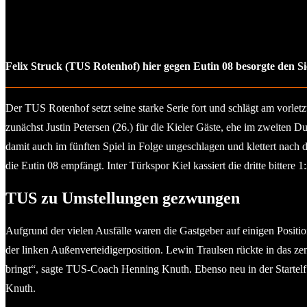
Felix Struck (TUS Rotenhof) hier gegen Eutin 08 besorgte den Si
Der TUS Rotenhof setzt seine starke Serie fort und schlägt am vorlet
zunächst Justin Petersen (26.) für die Kieler Gäste, ehe im zweiten 
damit auch im fünften Spiel in Folge ungeschlagen und klettert nach 
die Eutin 08 empfängt. Inter Türkspor Kiel kassiert die dritte bittere 
TUS zu Umstellungen gezwungen
Aufgrund der vielen Ausfälle waren die Gastgeber auf einigen Posi
der linken Außenverteidigerposition. Lewin Traulsen rückte in das zen
bringt“, sagte TUS-Coach Henning Knuth. Ebenso neu in der Startelf w
Knuth.