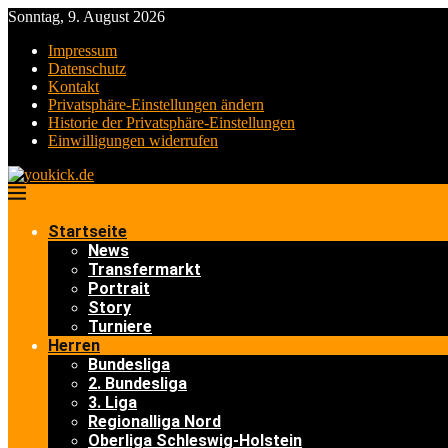
Sonntag, 9. August 2026
Impressum
Datenschutz
Kontakt
Privatsphäre-Einstellungen ändern
Historie der Privatsphäre-Einstellungen
Einwilligungen widerrufen
Startseite
News
Transfermarkt
Portrait
Story
Turniere
Herren
Bundesliga
2. Bundesliga
3. Liga
Regionalliga Nord
Oberliga Schleswig-Holstein