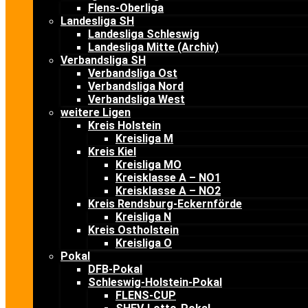
Flens-Oberliga
Landesliga SH
Landesliga Schleswig
Landesliga Mitte (Archiv)
Verbandsliga SH
Verbandsliga Ost
Verbandsliga Nord
Verbandsliga West
weitere Ligen
Kreis Holstein
Kreisliga M
Kreis Kiel
Kreisliga MO
Kreisklasse A – NO1
Kreisklasse A – NO2
Kreis Rendsburg-Eckernförde
Kreisliga N
Kreis Ostholstein
Kreisliga O
Pokal
DFB-Pokal
Schleswig-Holstein-Pokal
FLENS-CUP