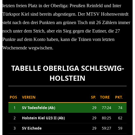
letzten freien Platz in der Oberliga: Preußen Reinfeld und Inter
Türkspor Kiel sind bereits abgestiegen. Der MTSV Hohenwestedt
steht nach den drei Punkten am grünen Tisch mit 26 Zählern immer
noch unter dem Strich, aber ein Sieg gegen die Eutiner, die 27
Punkte auf dem Konto haben, kann die Tränen vom letzten
Wochenende wegwischen.
TABELLE OBERLIGA SCHLESWIG-
HOLSTEIN
POS
VEREIN
SP.
TORE
PKT.
1
SV Todesfelde (Ab)
29
77:24
74
2
Holstein Kiel U23 II (Ab)
29
80:25
62
3
SV Eichede
29
59:27
59