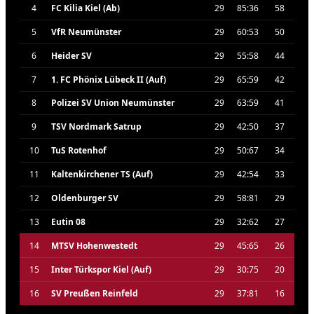
4
FC Kilia Kiel (Ab)
29
85:36
58
5
VfR Neumünster
29
60:53
50
6
Heider SV
29
55:58
44
7
1. FC Phönix Lübeck II (Auf)
29
65:59
42
8
Polizei SV Union Neumünster
29
63:59
41
9
TSV Nordmark Satrup
29
42:50
37
10
TuS Rotenhof
29
50:67
34
11
Kaltenkirchener TS (Auf)
29
42:54
33
12
Oldenburger SV
29
58:81
29
13
Eutin 08
29
32:62
27
14
MTSV Hohenwestedt
29
45:65
26
15
Inter Türkspor Kiel (Auf)
29
30:75
20
16
SV Preußen Reinfeld
29
37:81
16