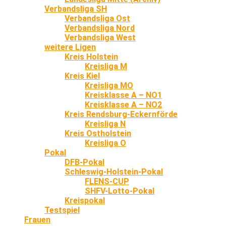
Verbandsliga SH
Verbandsliga Ost
Verbandsliga Nord
Verbandsliga West
weitere Ligen
Kreis Holstein
Kreisliga M
Kreis Kiel
Kreisliga MO
Kreisklasse A – NO1
Kreisklasse A – NO2
Kreis Rendsburg-Eckernförde
Kreisliga N
Kreis Ostholstein
Kreisliga O
Pokal
DFB-Pokal
Schleswig-Holstein-Pokal
FLENS-CUP
SHFV-Lotto-Pokal
Kreispokal
Testspiel
Frauen