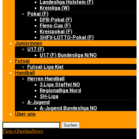
Landesliga Holstein (F)
Kreisliga (W)
Pokal (F)
DFB-Pokal (F)
Flens-Cup (F)
Kreispokal (F)
SHFV-LOTTO-Pokal (F)
Juniorinnen
U17 (F)
U17 (F) Bundesliga N/NO
Futsal
Futsal-Liga Kiel
Handball
Herren Handball
3.Liga Staffel NO
Regionalliga Nord
SH-Liga
A-Jugend
A-Jugend Bundesliga NO
Über uns
Suchen
Flens-Oberliga
News