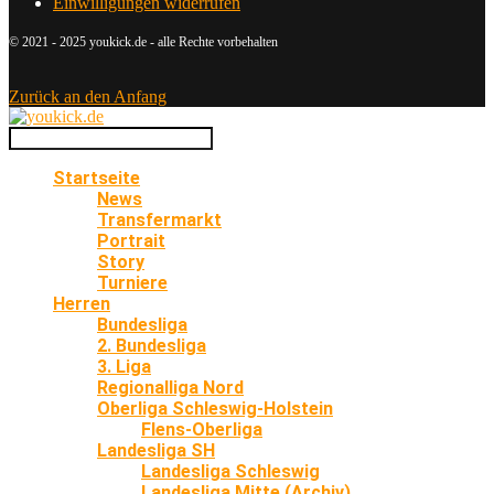
Einwilligungen widerrufen
© 2021 - 2025 youkick.de - alle Rechte vorbehalten
Zurück an den Anfang
Startseite
News
Transfermarkt
Portrait
Story
Turniere
Herren
Bundesliga
2. Bundesliga
3. Liga
Regionalliga Nord
Oberliga Schleswig-Holstein
Flens-Oberliga
Landesliga SH
Landesliga Schleswig
Landesliga Mitte (Archiv)