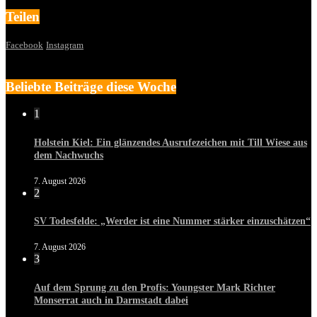
Teilen
Facebook
Instagram
Beliebte Beiträge diese Woche
1
Holstein Kiel: Ein glänzendes Ausrufezeichen mit Till Wiese aus
dem Nachwuchs
7. August 2026
2
SV Todesfelde: „Werder ist eine Nummer stärker einzuschätzen“
7. August 2026
3
Auf dem Sprung zu den Profis: Youngster Mark Richter
Monserrat auch in Darmstadt dabei