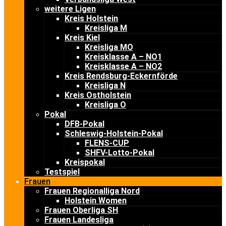
weitere Ligen
Kreis Holstein
Kreisliga M
Kreis Kiel
Kreisliga MO
Kreisklasse A – NO1
Kreisklasse A – NO2
Kreis Rendsburg-Eckernförde
Kreisliga N
Kreis Ostholstein
Kreisliga O
Pokal
DFB-Pokal
Schleswig-Holstein-Pokal
FLENS-CUP
SHFV-Lotto-Pokal
Kreispokal
Testspiel
Frauen
Frauen Regionalliga Nord
Holstein Women
Frauen Oberliga SH
Frauen Landesliga