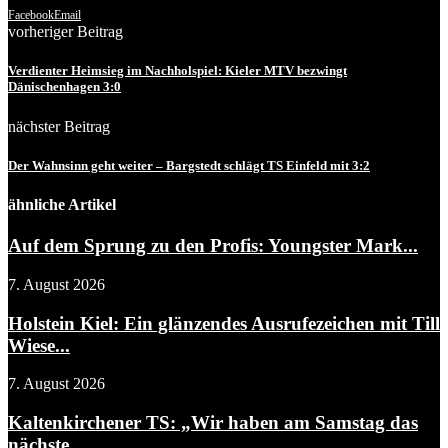
Facebook
Email
vorheriger Beitrag
Verdienter Heimsieg im Nachholspiel: Kieler MTV bezwingt
Dänischenhagen 3:0
nächster Beitrag
Der Wahnsinn geht weiter – Bargstedt schlägt TS Einfeld mit 3:2
ähnliche Artikel
Auf dem Sprung zu den Profis: Youngster Mark...
7. August 2026
Holstein Kiel: Ein glänzendes Ausrufezeichen mit Till
Wiese...
7. August 2026
Kaltenkirchener TS: „Wir haben am Samstag das
nächste...