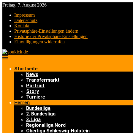
Freitag, 7. August 2026
Impressum
Datenschutz
Kontakt
Privatsphäre-Einstellungen ändern
Historie der Privatsphäre-Einstellungen
Einwilligungen widerrufen
Startseite
News
Transfermarkt
Portrait
Story
Turniere
Herren
Bundesliga
2. Bundesliga
3. Liga
Regionalliga Nord
Oberliga Schleswig-Holstein