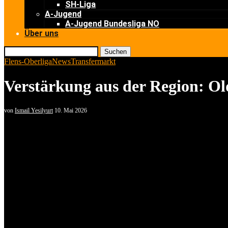
SH-Liga
A-Jugend
A-Jugend Bundesliga NO
Über uns
Suchen
Flens-Oberliga
News
Transfermarkt
Verstärkung aus der Region: Ol
von
Ismail Yesilyurt
10. Mai 2026