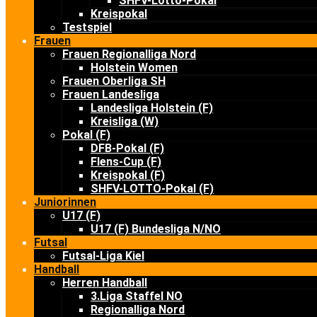
SHFV-Lotto-Pokal
Kreispokal
Testspiel
Frauen
Frauen Regionalliga Nord
Holstein Women
Frauen Oberliga SH
Frauen Landesliga
Landesliga Holstein (F)
Kreisliga (W)
Pokal (F)
DFB-Pokal (F)
Flens-Cup (F)
Kreispokal (F)
SHFV-LOTTO-Pokal (F)
Juniorinnen
U17 (F)
U17 (F) Bundesliga N/NO
Futsal
Futsal-Liga Kiel
Handball
Herren Handball
3.Liga Staffel NO
Regionalliga Nord