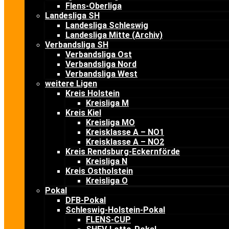
Flens-Oberliga
Landesliga SH
Landesliga Schleswig
Landesliga Mitte (Archiv)
Verbandsliga SH
Verbandsliga Ost
Verbandsliga Nord
Verbandsliga West
weitere Ligen
Kreis Holstein
Kreisliga M
Kreis Kiel
Kreisliga MO
Kreisklasse A – NO1
Kreisklasse A – NO2
Kreis Rendsburg-Eckernförde
Kreisliga N
Kreis Ostholstein
Kreisliga O
Pokal
DFB-Pokal
Schleswig-Holstein-Pokal
FLENS-CUP