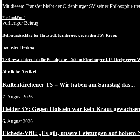
Mit diesem Transfer bleibt der Oldenburger SV seiner Philosophie treu
Facebook
Email
vorheriger Beitrag
Befreiungsschlag für Hattstedt: Kantersieg gegen den TSV Kropp
nächster Beitrag
TSB revanchiert sich für Pokalpleite – 5:2 im Flensburger U19-Derby gegen 
ähnliche Artikel
Kaltenkirchener TS – Wir haben am Samstag das...
7. August 2026
Heider SV: Gegen Holstein war kein Kraut gewachse
6. August 2026
Eichede-VfR: „Es gilt, unsere Leistungen auf hohem N