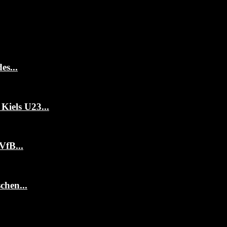
es...
Kiels U23...
VfB...
chen...