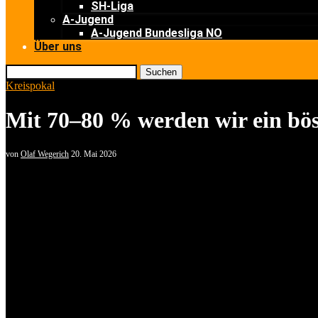
SH-Liga
A-Jugend
A-Jugend Bundesliga NO
Über uns
Suchen
Kreispokal
Mit 70–80 % werden wir ein bö
von
Olaf Wegerich
20. Mai 2026