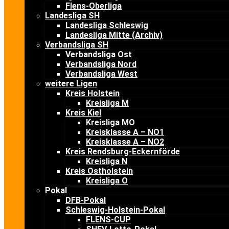
Flens-Oberliga
Landesliga SH
Landesliga Schleswig
Landesliga Mitte (Archiv)
Verbandsliga SH
Verbandsliga Ost
Verbandsliga Nord
Verbandsliga West
weitere Ligen
Kreis Holstein
Kreisliga M
Kreis Kiel
Kreisliga MO
Kreisklasse A – NO1
Kreisklasse A – NO2
Kreis Rendsburg-Eckernförde
Kreisliga N
Kreis Ostholstein
Kreisliga O
Pokal
DFB-Pokal
Schleswig-Holstein-Pokal
FLENS-CUP