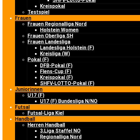
SHFV-Lotto-Pokal
Kreispokal
Testspiel
Frauen
Frauen Regionalliga Nord
Holstein Women
Frauen Oberliga SH
Frauen Landesliga
Landesliga Holstein (F)
Kreisliga (W)
Pokal (F)
DFB-Pokal (F)
Flens-Cup (F)
Kreispokal (F)
SHFV-LOTTO-Pokal (F)
Juniorinnen
U17 (F)
U17 (F) Bundesliga N/NO
Futsal
Futsal-Liga Kiel
Handball
Herren Handball
3.Liga Staffel NO
Regionalliga Nord