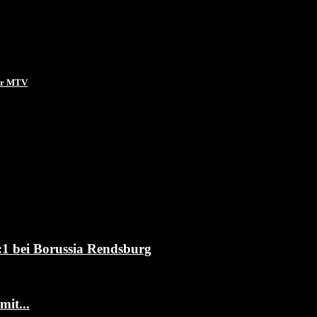
ler MTV
4:1 bei Borussia Rendsburg
it...