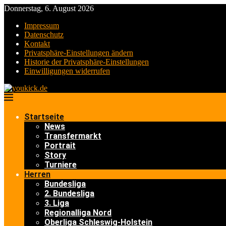
Donnerstag, 6. August 2026
Impressum
Datenschutz
Kontakt
Privatsphäre-Einstellungen ändern
Historie der Privatsphäre-Einstellungen
Einwilligungen widerrufen
Startseite
News
Transfermarkt
Portrait
Story
Turniere
Herren
Bundesliga
2. Bundesliga
3. Liga
Regionalliga Nord
Oberliga Schleswig-Holstein