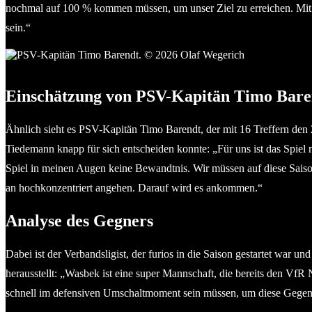
nochmal auf 100 % kommen müssen, um unser Ziel zu erreichen. Mit 
sein.“
PSV-Kapitän Timo Barendt. © 2026 Olaf Wegerich
Einschätzung von PSV-Kapitän Timo Bare
Ähnlich sieht es PSV-Kapitän Timo Barendt, der mit 16 Treffern den 
Tiedemann knapp für sich entscheiden konnte: „Für uns ist das Spiel 
Spiel in meinen Augen keine Bewandtnis. Wir müssen auf diese Saiso
an hochkonzentriert angehen. Darauf wird es ankommen.“
Analyse des Gegners
Dabei ist der Verbandsligist, der furios in die Saison gestartet war 
herausstellt: „Wasbek ist eine super Mannschaft, die bereits den V
schnell im defensiven Umschaltmoment sein müssen, um diese Gegena