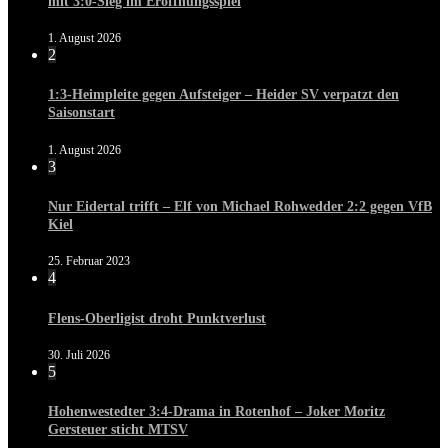
mit 3:0-Sieg im Eröffnungsspiel
1. August 2026
2
1:3-Heimpleite gegen Aufsteiger – Heider SV verpatzt den
Saisonstart
1. August 2026
3
Nur Eidertal trifft – Elf von Michael Rohwedder 2:2 gegen VfB
Kiel
25. Februar 2023
4
Flens-Oberligist droht Punktverlust
30. Juli 2026
5
Hohenwestedter 3:4-Drama in Rotenhof – Joker Moritz
Gersteuer sticht MTSV