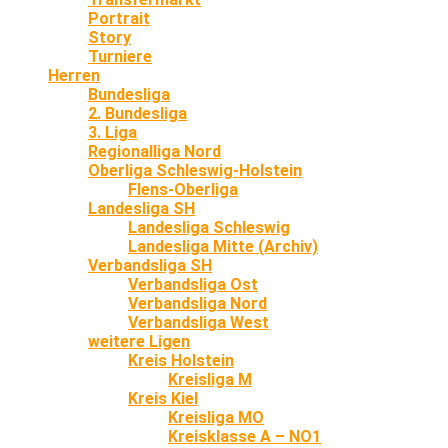
Portrait
Story
Turniere
Herren
Bundesliga
2. Bundesliga
3. Liga
Regionalliga Nord
Oberliga Schleswig-Holstein
Flens-Oberliga
Landesliga SH
Landesliga Schleswig
Landesliga Mitte (Archiv)
Verbandsliga SH
Verbandsliga Ost
Verbandsliga Nord
Verbandsliga West
weitere Ligen
Kreis Holstein
Kreisliga M
Kreis Kiel
Kreisliga MO
Kreisklasse A – NO1