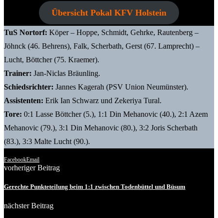
Übersicht Pokal KFV Holstein
TuS Nortorf:
Köper – Hoppe, Schmidt, Gehrke, Rautenberg –
Jöhnck (46. Behrens), Falk, Scherbath, Gerst (67. Lamprecht) –
Lucht, Böttcher (75. Kraemer).
Trainer:
Jan-Niclas Bräunling.
Schiedsrichter:
Jannes Kagerah (PSV Union Neumünster).
Assistenten:
Erik Ian Schwarz und Zekeriya Tural.
Tore:
0:1 Lasse Böttcher (5.), 1:1 Din Mehanovic (40.), 2:1 Azem
Mehanovic (79.), 3:1 Din Mehanovic (80.), 3:2 Joris Scherbath
(83.), 3:3 Malte Lucht (90.).
Facebook
Email
vorheriger Beitrag
Gerechte Punkteteilung beim 1:1 zwischen Todenbüttel und Büsum
nächster Beitrag