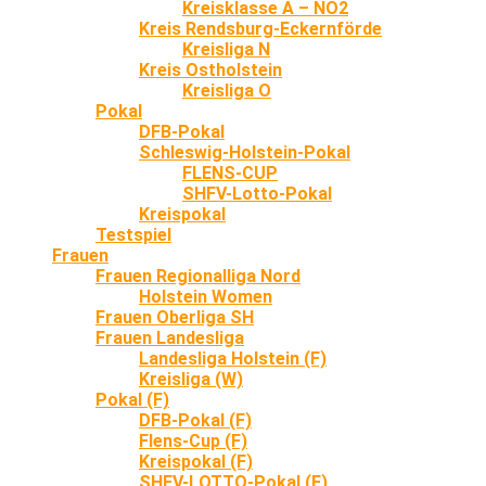
Kreisklasse A – NO2
Kreis Rendsburg-Eckernförde
Kreisliga N
Kreis Ostholstein
Kreisliga O
Pokal
DFB-Pokal
Schleswig-Holstein-Pokal
FLENS-CUP
SHFV-Lotto-Pokal
Kreispokal
Testspiel
Frauen
Frauen Regionalliga Nord
Holstein Women
Frauen Oberliga SH
Frauen Landesliga
Landesliga Holstein (F)
Kreisliga (W)
Pokal (F)
DFB-Pokal (F)
Flens-Cup (F)
Kreispokal (F)
SHFV-LOTTO-Pokal (F)