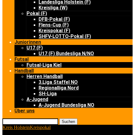
Landesliga Holstein (F)
Kreisliga (W)
Pokal (F)
DFB-Pokal (F)
Flens-Cup (F)
Kreispokal (F)
SHFV-LOTTO-Pokal (F)
Juniorinnen
U17 (F)
U17 (F) Bundesliga N/NO
Futsal
Futsal-Liga Kiel
Handball
Herren Handball
3.Liga Staffel NO
Regionalliga Nord
SH-Liga
A-Jugend
A-Jugend Bundesliga NO
Über uns
Suchen
Kreis Holstein
Kreispokal