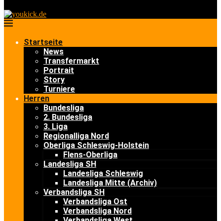
Startseite
News
Transfermarkt
Portrait
Story
Turniere
Herren
Bundesliga
2. Bundesliga
3. Liga
Regionalliga Nord
Oberliga Schleswig-Holstein
Flens-Oberliga
Landesliga SH
Landesliga Schleswig
Landesliga Mitte (Archiv)
Verbandsliga SH
Verbandsliga Ost
Verbandsliga Nord
Verbandsliga West