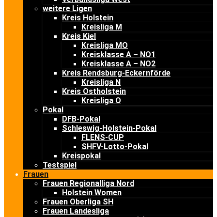
weitere Ligen
Kreis Holstein
Kreisliga M
Kreis Kiel
Kreisliga MO
Kreisklasse A – NO1
Kreisklasse A – NO2
Kreis Rendsburg-Eckernförde
Kreisliga N
Kreis Ostholstein
Kreisliga O
Pokal
DFB-Pokal
Schleswig-Holstein-Pokal
FLENS-CUP
SHFV-Lotto-Pokal
Kreispokal
Testspiel
Frauen
Frauen Regionalliga Nord
Holstein Women
Frauen Oberliga SH
Frauen Landesliga