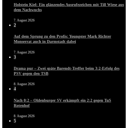
Holstein Kiel: Ein glänzendes Ausrufezeichen mit Till Wiese aus
dem Nachwuchs
7. August 2026
2
Auf dem Sprung zu den Profis: Youngster Mark Richter
Monserrat auch in Darmstadt dabei
7. August 2026
3
Drama pur – Zwei späte Barendt-Treffer beim 3:2-Erfolg des
PSV gegen den TSB
8. August 2026
4
Nach 0:2 – Oldenburger SV erkämpft ein 2:2 gegen TuS
Rotenhof
8. August 2026
5