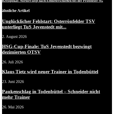
Kreispokal: Nortorf siegt nach Elfmeterschießen bei der Probsteier SG
ähnliche Artikel
Unglücklicher Fehlstart: Osterrönfelder TSV
unterliegt TuS Jevenstedt mit...
2. August 2026
HSG-Cup-Finale: TuS Jevenstedt bezwingt
dezimierten OTSV
26. Juli 2026
Klaus Tietz wird neuer Trainer in Todenbüttel
23. Juni 2026
Paukenschlag in Todenbüttel – Schneider nicht
mehr Trainer
26. Mai 2026