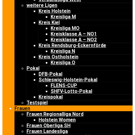
weitere Ligen
Kreis Holstein
Kreisliga M
Kreis Kiel
Kreisliga MO
Kreisklasse A – NO1
Kreisklasse A – NO2
Kreis Rendsburg-Eckernförde
Kreisliga N
Kreis Ostholstein
Kreisliga O
Pokal
DFB-Pokal
Schleswig-Holstein-Pokal
FLENS-CUP
SHFV-Lotto-Pokal
Kreispokal
Testspiel
Frauen
Frauen Regionalliga Nord
Holstein Women
Frauen Oberliga SH
Frauen Landesliga