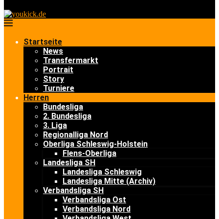
Startseite
News
Transfermarkt
Portrait
Story
Turniere
Herren
Bundesliga
2. Bundesliga
3. Liga
Regionalliga Nord
Oberliga Schleswig-Holstein
Flens-Oberliga
Landesliga SH
Landesliga Schleswig
Landesliga Mitte (Archiv)
Verbandsliga SH
Verbandsliga Ost
Verbandsliga Nord
Verbandsliga West