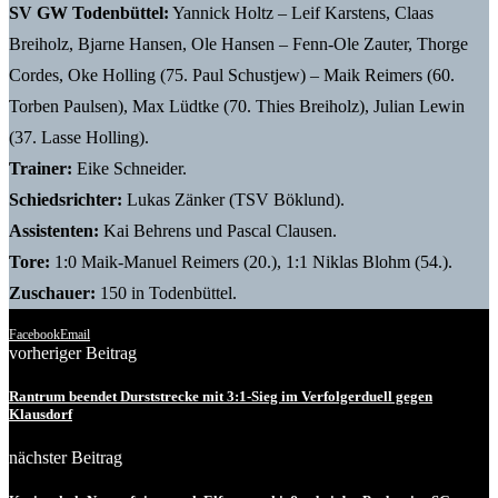
SV GW Todenbüttel:
Yannick Holtz – Leif Karstens, Claas
Breiholz, Bjarne Hansen, Ole Hansen – Fenn-Ole Zauter, Thorge
Cordes, Oke Holling (75. Paul Schustjew) – Maik Reimers (60.
Torben Paulsen), Max Lüdtke (70. Thies Breiholz), Julian Lewin
(37. Lasse Holling).
Trainer:
Eike Schneider.
Schiedsrichter:
Lukas Zänker (TSV Böklund).
Assistenten:
Kai Behrens und Pascal Clausen.
Tore:
1:0 Maik-Manuel Reimers (20.), 1:1 Niklas Blohm (54.).
Zuschauer:
150 in Todenbüttel.
Facebook
Email
vorheriger Beitrag
Rantrum beendet Durststrecke mit 3:1-Sieg im Verfolgerduell gegen
Klausdorf
nächster Beitrag