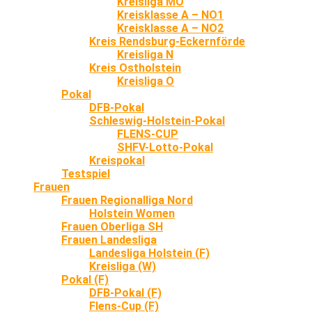
Kreisliga MO
Kreisklasse A – NO1
Kreisklasse A – NO2
Kreis Rendsburg-Eckernförde
Kreisliga N
Kreis Ostholstein
Kreisliga O
Pokal
DFB-Pokal
Schleswig-Holstein-Pokal
FLENS-CUP
SHFV-Lotto-Pokal
Kreispokal
Testspiel
Frauen
Frauen Regionalliga Nord
Holstein Women
Frauen Oberliga SH
Frauen Landesliga
Landesliga Holstein (F)
Kreisliga (W)
Pokal (F)
DFB-Pokal (F)
Flens-Cup (F)