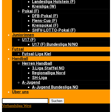
Landesliga Holstein (F)
Kreisliga (W)
Pokal (F)
DFB-Pokal (F)
Flens-Cup (F)
Kreispokal (F)
SHFV-LOTTO-Pokal (F)
Juniorinnen
U17 (F)
U17 (F) Bundesliga N/NO
Futsal
Futsal-Liga Kiel
Handball
Herren Handball
3.Liga Staffel NO
Regionalliga Nord
SH-Liga
A-Jugend
A-Jugend Bundesliga NO
Über uns
Suchen
Verbandsliga West