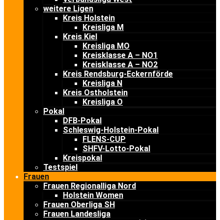
weitere Ligen
Kreis Holstein
Kreisliga M
Kreis Kiel
Kreisliga MO
Kreisklasse A – NO1
Kreisklasse A – NO2
Kreis Rendsburg-Eckernförde
Kreisliga N
Kreis Ostholstein
Kreisliga O
Pokal
DFB-Pokal
Schleswig-Holstein-Pokal
FLENS-CUP
SHFV-Lotto-Pokal
Kreispokal
Testspiel
Frauen
Frauen Regionalliga Nord
Holstein Women
Frauen Oberliga SH
Frauen Landesliga