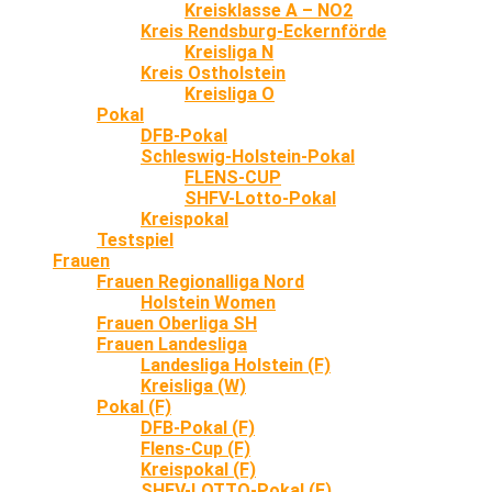
Kreisklasse A – NO2
Kreis Rendsburg-Eckernförde
Kreisliga N
Kreis Ostholstein
Kreisliga O
Pokal
DFB-Pokal
Schleswig-Holstein-Pokal
FLENS-CUP
SHFV-Lotto-Pokal
Kreispokal
Testspiel
Frauen
Frauen Regionalliga Nord
Holstein Women
Frauen Oberliga SH
Frauen Landesliga
Landesliga Holstein (F)
Kreisliga (W)
Pokal (F)
DFB-Pokal (F)
Flens-Cup (F)
Kreispokal (F)
SHFV-LOTTO-Pokal (F)