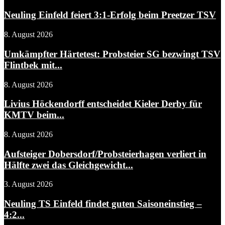
Neuling Einfeld feiert 3:1-Erfolg beim Preetzer TSV
8. August 2026
Umkämpfter Härtetest: Probsteier SG bezwingt TSV
Flintbek mit...
8. August 2026
Livius Höckendorff entscheidet Kieler Derby für
KMTV beim...
8. August 2026
Aufsteiger Dobersdorf/Probsteierhagen verliert in
Hälfte zwei das Gleichgewicht...
3. August 2026
Neuling TS Einfeld findet guten Saisoneinstieg –
4:2...