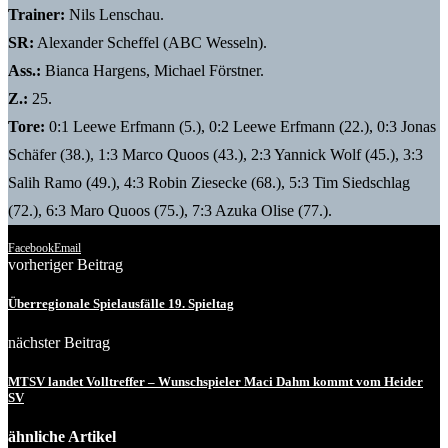
Trainer:
Nils Lenschau.
SR:
Alexander Scheffel (ABC Wesseln).
Ass.:
Bianca Hargens, Michael Förstner.
Z.:
25.
Tore:
0:1 Leewe Erfmann (5.), 0:2 Leewe Erfmann (22.), 0:3 Jonas
Schäfer (38.), 1:3 Marco Quoos (43.), 2:3 Yannick Wolf (45.), 3:3
Salih Ramo (49.), 4:3 Robin Ziesecke (68.), 5:3 Tim Siedschlag
(72.), 6:3 Maro Quoos (75.), 7:3 Azuka Olise (77.).
Facebook
Email
vorheriger Beitrag
Überregionale Spielausfälle 19. Spieltag
nächster Beitrag
MTSV landet Volltreffer – Wunschspieler Maci Dahm kommt vom Heider
SV
ähnliche Artikel