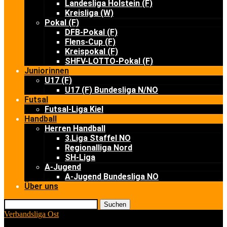
Landesliga Holstein (F)
Kreisliga (W)
Pokal (F)
DFB-Pokal (F)
Flens-Cup (F)
Kreispokal (F)
SHFV-LOTTO-Pokal (F)
Juniorinnen
U17 (F)
U17 (F) Bundesliga N/NO
Futsal
Futsal-Liga Kiel
Handball
Herren Handball
3.Liga Staffel NO
Regionalliga Nord
SH-Liga
A-Jugend
A-Jugend Bundesliga NO
Über uns
Suchen
Verbandsliga Ost