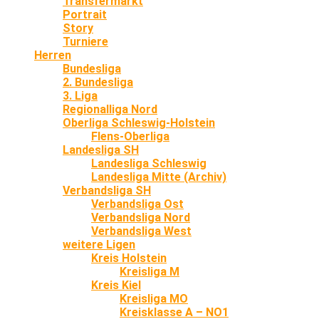
Transfermarkt
Portrait
Story
Turniere
Herren
Bundesliga
2. Bundesliga
3. Liga
Regionalliga Nord
Oberliga Schleswig-Holstein
Flens-Oberliga
Landesliga SH
Landesliga Schleswig
Landesliga Mitte (Archiv)
Verbandsliga SH
Verbandsliga Ost
Verbandsliga Nord
Verbandsliga West
weitere Ligen
Kreis Holstein
Kreisliga M
Kreis Kiel
Kreisliga MO
Kreisklasse A – NO1