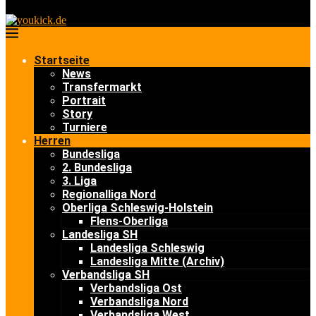
Startseite
News
Transfermarkt
Portrait
Story
Turniere
Herren
Bundesliga
2. Bundesliga
3. Liga
Regionalliga Nord
Oberliga Schleswig-Holstein
Flens-Oberliga
Landesliga SH
Landesliga Schleswig
Landesliga Mitte (Archiv)
Verbandsliga SH
Verbandsliga Ost
Verbandsliga Nord
Verbandsliga West