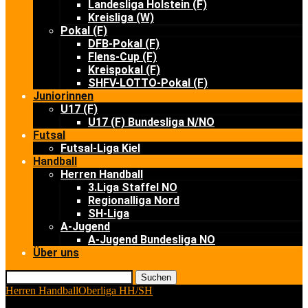
Landesliga Holstein (F)
Kreisliga (W)
Pokal (F)
DFB-Pokal (F)
Flens-Cup (F)
Kreispokal (F)
SHFV-LOTTO-Pokal (F)
Juniorinnen
U17 (F)
U17 (F) Bundesliga N/NO
Futsal
Futsal-Liga Kiel
Handball
Herren Handball
3.Liga Staffel NO
Regionalliga Nord
SH-Liga
A-Jugend
A-Jugend Bundesliga NO
Über uns
Suchen
Herren Handball
Oberliga HH/SH