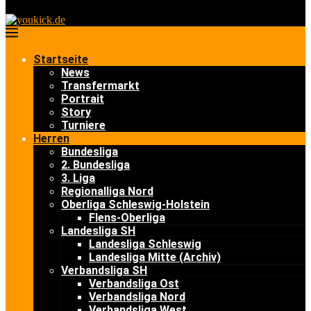
Startseite
News
Transfermarkt
Portrait
Story
Turniere
Herren
Bundesliga
2. Bundesliga
3. Liga
Regionalliga Nord
Oberliga Schleswig-Holstein
Flens-Oberliga
Landesliga SH
Landesliga Schleswig
Landesliga Mitte (Archiv)
Verbandsliga SH
Verbandsliga Ost
Verbandsliga Nord
Verbandsliga West