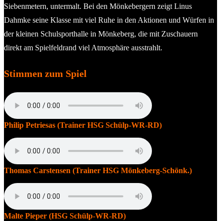
Siebenmetern, untermalt. Bei den Mönkebergern zeigt Linus
Dahmke seine Klasse mit viel Ruhe in den Aktionen und Würfen in
der kleinen Schulsporthalle in Mönkeberg, die mit Zuschauern
direkt am Spielfeldrand viel Atmosphäre ausstrahlt.
Stimmen zum Spiel
​Philip Petriesas (Trainer HSG Schülp-WR-RD)
​Thomas Carstensen (Trainer HSG Mönkeberg-Schönk.)
​Malte Pieper (HSG Schülp-WR-RD)