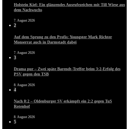
Holstein Kiel: Ein glänzendes Ausrufezeichen mit Till Wiese aus
dem Nachwuchs
7. August 2026
2
Auf dem Sprung zu den Profis: Youngster Mark Richter
Monserrat auch in Darmstadt dabei
7. August 2026
3
Drama pur – Zwei späte Barendt-Treffer beim 3:2-Erfolg des
PSV gegen den TSB
8. August 2026
4
Nach 0:2 – Oldenburger SV erkämpft ein 2:2 gegen TuS
Rotenhof
8. August 2026
5