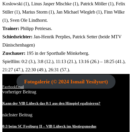
Koslowski (1), Linus Jasper Mischke (1), Patrick Möller (1), Felix
Stiller (1), Marius Storm (1), Jan Michael Wiegleb (1), Finn Wilke
(1), Sven Ole Lindhorst.
Trainer:
Philipp Petriesas.
Schiedsrichter:
Jan-Henrik Perplies, Patrick Setter (beide MTV
Dänischenhagen)
Zuschauer:
195 in der Sporthalle Mönkeberg.
Spielfilm: 0:2 (3.), 3:8 (12.), 11:13 (21.), 13:16 (26.) – 18:25 (41.),
21:27 (47.), 22:30 (49.), 26:31 (57.).
Fotogalerie (© 2024 Ismail Yesilyurt)
Facebook
Email
vorheriger Beitrag
Kann der VfB Lübeck das 0:1 aus den Hinspiel egalisieren?
nächster Beitrag
0:3 beim SC Freiburg II – VfB Lübeck im Abstiegsmodus