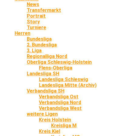
News
Transfermarkt
Portrait
Story
Turniere
Herren
Bundesliga
2. Bundesliga
3. Liga
Regionalliga Nord
Oberliga Schleswig-Holstein
Flens-Oberliga
Landesliga SH
Landesliga Schleswig
Landesliga Mitte (Archiv)
Verbandsliga SH
Verbandsliga Ost
Verbandsliga Nord
Verbandsliga West
weitere Ligen
Kreis Holstein
Kreisliga M
Kreis Kiel