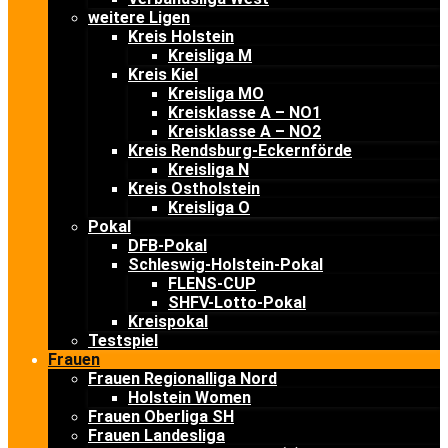
weitere Ligen
Kreis Holstein
Kreisliga M
Kreis Kiel
Kreisliga MO
Kreisklasse A – NO1
Kreisklasse A – NO2
Kreis Rendsburg-Eckernförde
Kreisliga N
Kreis Ostholstein
Kreisliga O
Pokal
DFB-Pokal
Schleswig-Holstein-Pokal
FLENS-CUP
SHFV-Lotto-Pokal
Kreispokal
Testspiel
Frauen
Frauen Regionalliga Nord
Holstein Women
Frauen Oberliga SH
Frauen Landesliga