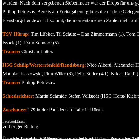
wurden. Nach dem vergebenen Siebenmeter war der Drops für uns gelut
Philipp Petriesas. Bereits am Freitagabend gibt es die nächste Gele
Flensburg/Handewitt II kommt, die momentan einen Zähler mehr auf de
TSV Hürup:
Tim Lübker, Til Schütz – Dan Zimmermann (1), Tom Cord
Issack (1), Fynn Schnoor (5).
Trainer:
Christian Lutter.
HSG Schülp/Westerrönfeld/Rendsburg:
Nico Alberti, Alexander Ha
Matthias Koslowski, Finn Wilke (6), Felix Stiller (4/1), Niklas Ranft (
Trainer:
Philipp Petriesas.
Schiedsrichter:
Martin Schmidt/ Stefan Vollstedt (HSG Horst/ Kiebit
Zuschauer:
179 in der Paul Jensen Halle in Hürup.
Facebook
Email
vorheriger Beitrag
Übersicht Testspiele: VfR Neumünster muss bei Rapid Lübeck Personalnot Trib