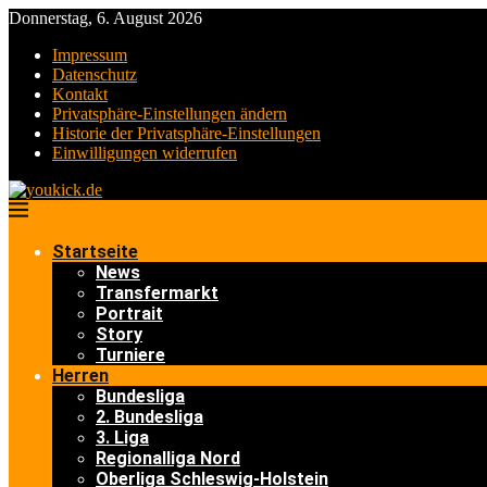
Donnerstag, 6. August 2026
Impressum
Datenschutz
Kontakt
Privatsphäre-Einstellungen ändern
Historie der Privatsphäre-Einstellungen
Einwilligungen widerrufen
Startseite
News
Transfermarkt
Portrait
Story
Turniere
Herren
Bundesliga
2. Bundesliga
3. Liga
Regionalliga Nord
Oberliga Schleswig-Holstein