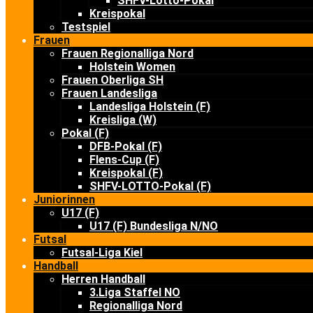
SHFV-Lotto-Pokal
Kreispokal
Testspiel
Frauen
Frauen Regionalliga Nord
Holstein Women
Frauen Oberliga SH
Frauen Landesliga
Landesliga Holstein (F)
Kreisliga (W)
Pokal (F)
DFB-Pokal (F)
Flens-Cup (F)
Kreispokal (F)
SHFV-LOTTO-Pokal (F)
Juniorinnen
U17 (F)
U17 (F) Bundesliga N/NO
Futsal
Futsal-Liga Kiel
Handball
Herren Handball
3.Liga Staffel NO
Regionalliga Nord