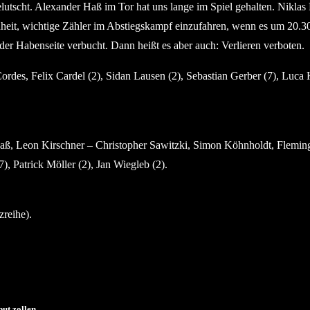
scht. Alexander Haß im Tor hat uns lange im Spiel gehalten. Niklas Ra
genheit, wichtige Zähler im Abstiegskampf einzufahren, wenn es um 20
r Habenseite verbucht. Dann heißt es aber auch: Verlieren verboten.
es, Felix Cardel (2), Sidan Lausen (2), Sebastian Gerber (7), Luca K
ß, Leon Kirschner – Christopher Sawitzki, Simon Köhnholdt, Fleming B
7), Patrick Möller (2), Jan Wiegleb (2).
zreihe).
ut zollen