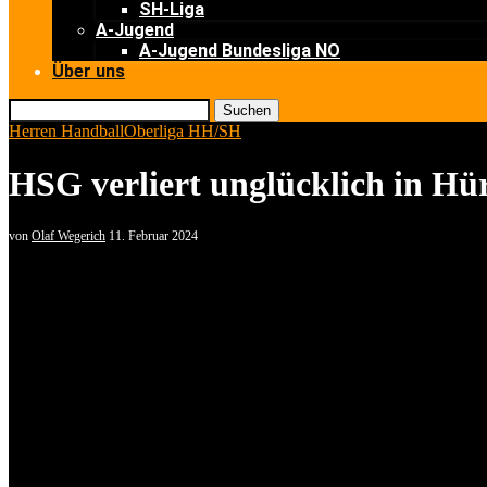
SH-Liga
A-Jugend
A-Jugend Bundesliga NO
Über uns
Suchen
Herren Handball
Oberliga HH/SH
HSG verliert unglücklich in Hür
von
Olaf Wegerich
11. Februar 2024