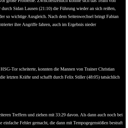
 vor große Probleme. Zwischenzeitlich konnte sich das Team von
er durch Sidan Lausen (21:10) die Führung wieder an sich reißen,
 der so wichtige Ausgleich. Nach dem Seitenwechsel bringt Fabian
ierter ihre Angriffe fahren, auch im Ergebnis nieder
HSG-Tor scheiterte, konnten die Mannen von Trainer Christian
 letzten Kräfte und schafft durch Felix Stiller (48:05) tatsächlich
iteren Treffern und ziehen mit 33:29 davon. Als dann auch noch bei
ele einfache Fehler gemacht, die dann mit Tempogegenstößen bestraft