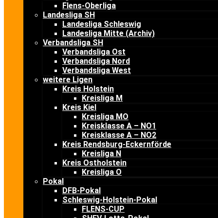
Flens-Oberliga
Landesliga SH
Landesliga Schleswig
Landesliga Mitte (Archiv)
Verbandsliga SH
Verbandsliga Ost
Verbandsliga Nord
Verbandsliga West
weitere Ligen
Kreis Holstein
Kreisliga M
Kreis Kiel
Kreisliga MO
Kreisklasse A – NO1
Kreisklasse A – NO2
Kreis Rendsburg-Eckernförde
Kreisliga N
Kreis Ostholstein
Kreisliga O
Pokal
DFB-Pokal
Schleswig-Holstein-Pokal
FLENS-CUP