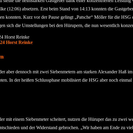
stellte die heimstarken Gastgeber dank einer konzentrierten Leistung
 Wilke (12:06) absetzen. Erst beim Stand von 14:13 konnten die Gastgeb
egen konnten. Kurz vor der Pause gelingt „Patsche“ Möller für die HSG
en sich die Umstellungen bei den Hürupern, die nun wesentlich konzentr
024 Horst Reinke
rn
der aber dennoch mit zwei Siebenmetern am starken Alexander Haß im 
en. In der heißen Schlussphase mobilisiert die HSG aber noch einmal die
r mit einem Siebenmeter scheitert, nutzen die Hüruper das zu zwei we
ie entschieden und der Widerstand gebrochen. „Wir haben am Ende zu vi