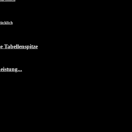
ücklich
 Tabellenspitze
istung...