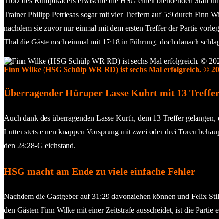
Trotz des Rumpfkaders erwischte die HSG einen blendenden Start und 
Trainer Philipp Petriesas sogar mit vier Treffern auf 5:9 durch Finn
nachdem sie zuvor nur einmal mit dem ersten Treffer der Partie vorl
Thal die Gäste noch einmal mit 17:18 in Führung, doch danach schlag
Finn Wilke (HSG Schülp WR RD) ist sechs Mal erfolgreich. © 2
Überragender Hüruper Lasse Kuhrt mit 13 Treffe
Auch dank des überragenden Lasse Kurth, dem 13 Treffer gelangen, 
Lutter stets einen knappen Vorsprung mit zwei oder drei Toren behaupt
den 28:28-Gleichstand.
HSG macht am Ende zu viele einfache Fehler
Nachdem die Gastgeber auf 31:29 davonziehen können und Felix Stille
den Gästen Finn Wilke mit einer Zeitstrafe ausscheidet, ist die Part