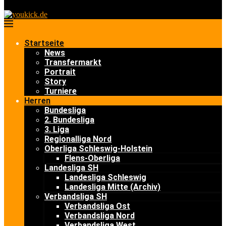
Startseite
News
Transfermarkt
Portrait
Story
Turniere
Herren
Bundesliga
2. Bundesliga
3. Liga
Regionalliga Nord
Oberliga Schleswig-Holstein
Flens-Oberliga
Landesliga SH
Landesliga Schleswig
Landesliga Mitte (Archiv)
Verbandsliga SH
Verbandsliga Ost
Verbandsliga Nord
Verbandsliga West