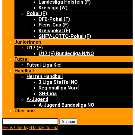
Landesliga Holstein (F)
Kreisliga (W)
Pokal (F)
DFB-Pokal (F)
Flens-Cup (F)
Kreispokal (F)
SHFV-LOTTO-Pokal (F)
Juniorinnen
U17 (F)
U17 (F) Bundesliga N/NO
Futsal
Futsal-Liga Kiel
Handball
Herren Handball
3.Liga Staffel NO
Regionalliga Nord
SH-Liga
A-Jugend
A-Jugend Bundesliga NO
Über uns
Suchen
Flens-Oberliga
Halbzeitbilanz