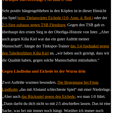
Sehr positiv hängengeblieben in den Köpfen ist in dieser Hinsicht
das Spiel
beim Titelanwärter Eichede (2:0, Anm. d. Red.)
oder der
2:1-Sieg zuhause gegen TSB Flensburg
. Gegen den TSB gab es
überhaupt den ersten Sieg in der Oberliga-Historie von Inter. „Aber
auch gegen Kilia Kiel war das ein guter Auftritt meiner
Mannschaft“, hängte der Türkspor-Trainer
das 3:4-Spektakel gegen
den Tabellenführer Kilia Kiel
an, „wir haben auch gezeigt, dass wir
die Qualität haben, gegen solche Mannschaften mitzuhalten.“
Gegen Lindholm und Eichede ist der Wurm drin
Zwei Auftritte wurmen besonders.
Die Begegnung bei Frisia
Lindholm
„das mit Abstand schlechteste Spiel“ mit einer Niederlage.
„Aber auch
das Rückspiel gegen den Eichede
, wo man 1:0 führt.
„Dann darfst du dich nicht so mit 2:5 abschießen lassen. Das ist eine
Sache, was bei mir immer noch hängt. Worüber ich immer noch