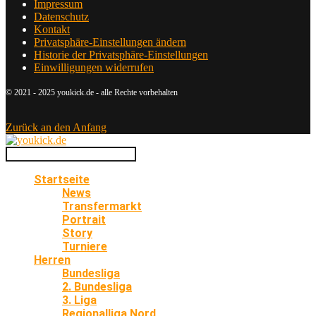
Impressum
Datenschutz
Kontakt
Privatsphäre-Einstellungen ändern
Historie der Privatsphäre-Einstellungen
Einwilligungen widerrufen
© 2021 - 2025 youkick.de - alle Rechte vorbehalten
Zurück an den Anfang
Startseite
News
Transfermarkt
Portrait
Story
Turniere
Herren
Bundesliga
2. Bundesliga
3. Liga
Regionalliga Nord