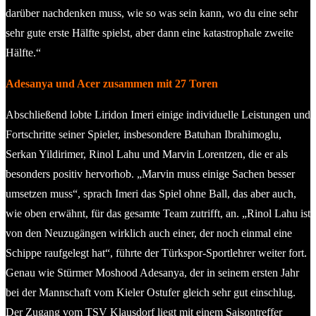
darüber nachdenken muss, wie so was sein kann, wo du eine sehr
sehr gute erste Hälfte spielst, aber dann eine katastrophale zweite
Hälfte.“
Adesanya und Acer zusammen mit 27 Toren
Abschließend lobte Liridon Imeri einige individuelle Leistungen und
Fortschritte seiner Spieler, insbesondere Batuhan Ibrahimoglu,
Serkan Yildirimer, Rinol Lahu und Marvin Lorentzen, die er als
besonders positiv hervorhob. „Marvin muss einige Sachen besser
umsetzen muss“, sprach Imeri das Spiel ohne Ball, das aber auch,
wie oben erwähnt, für das gesamte Team zutrifft, an. „Rinol Lahu ist
von den Neuzugängen wirklich auch einer, der noch einmal eine
Schippe raufgelegt hat“, führte der Türkspor-Sportlehrer weiter fort.
Genau wie Stürmer Moshood Adesanya, der in seinem ersten Jahr
bei der Mannschaft vom Kieler Ostufer gleich sehr gut einschlug.
Der Zugang vom TSV Klausdorf liegt mit einem Saisontreffer