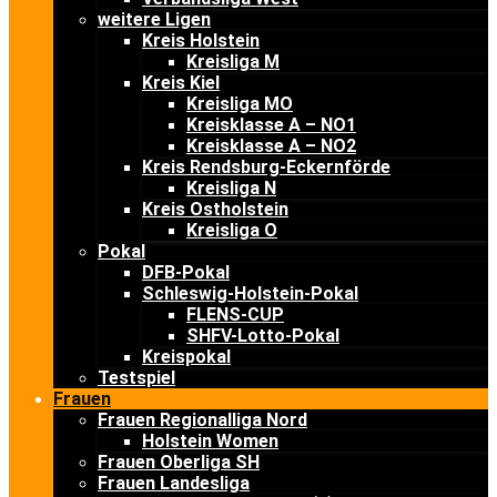
weitere Ligen
Kreis Holstein
Kreisliga M
Kreis Kiel
Kreisliga MO
Kreisklasse A – NO1
Kreisklasse A – NO2
Kreis Rendsburg-Eckernförde
Kreisliga N
Kreis Ostholstein
Kreisliga O
Pokal
DFB-Pokal
Schleswig-Holstein-Pokal
FLENS-CUP
SHFV-Lotto-Pokal
Kreispokal
Testspiel
Frauen
Frauen Regionalliga Nord
Holstein Women
Frauen Oberliga SH
Frauen Landesliga