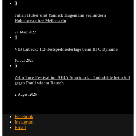
3
Julien Huber und Yannick Hagemann verhindern
Hohenwestedter Meilenstein
27. März 2022
4
VfB Lübeck: 1:2-Testspielniederlage beim BFC Dynamo
16. Juli 2023
5
Zehn-Tore-Festival im JODA-Sportpark – Todesfelde beim 6:4
gegen Pauli wie im Rausch
2. August 2026
Facebook
Instagram
Email