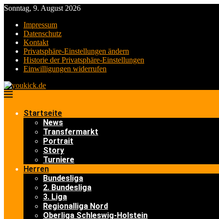
Sonntag, 9. August 2026
Impressum
Datenschutz
Kontakt
Privatsphäre-Einstellungen ändern
Historie der Privatsphäre-Einstellungen
Einwilligungen widerrufen
Startseite
News
Transfermarkt
Portrait
Story
Turniere
Herren
Bundesliga
2. Bundesliga
3. Liga
Regionalliga Nord
Oberliga Schleswig-Holstein