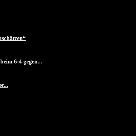
uschätzen“
beim 6:4 gegen...
t...