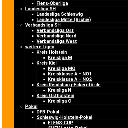
Flens-Oberliga
Landesliga SH
Landesliga Schleswig
Landesliga Mitte (Archiv)
Verbandsliga SH
Verbandsliga Ost
Verbandsliga Nord
Verbandsliga West
weitere Ligen
Kreis Holstein
Kreisliga M
Kreis Kiel
Kreisliga MO
Kreisklasse A – NO1
Kreisklasse A – NO2
Kreis Rendsburg-Eckernförde
Kreisliga N
Kreis Ostholstein
Kreisliga O
Pokal
DFB-Pokal
Schleswig-Holstein-Pokal
FLENS-CUP