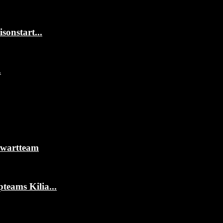
onstart...
.
rwartteam
teams Kilia...