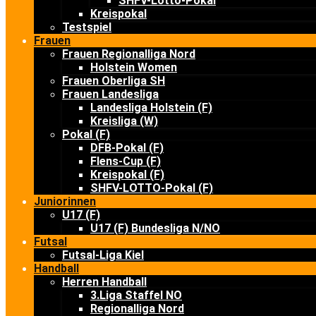
SHFV-Lotto-Pokal
Kreispokal
Testspiel
Frauen
Frauen Regionalliga Nord
Holstein Women
Frauen Oberliga SH
Frauen Landesliga
Landesliga Holstein (F)
Kreisliga (W)
Pokal (F)
DFB-Pokal (F)
Flens-Cup (F)
Kreispokal (F)
SHFV-LOTTO-Pokal (F)
Juniorinnen
U17 (F)
U17 (F) Bundesliga N/NO
Futsal
Futsal-Liga Kiel
Handball
Herren Handball
3.Liga Staffel NO
Regionalliga Nord