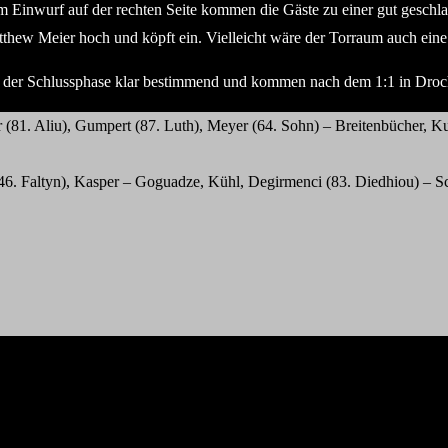
nem Einwurf auf der rechten Seite kommen die Gäste zu einer gut gesch
tthew Meier hoch und köpft ein. Vielleicht wäre der Torraum auch ei
n der Schlussphase klar bestimmend und kommen nach dem 1:1 in Drocht
(81. Aliu), Gumpert (87. Luth), Meyer (64. Sohn) – Breitenbücher, Ku
6. Faltyn), Kasper – Goguadze, Kühl, Degirmenci (83. Diedhiou) – Sc