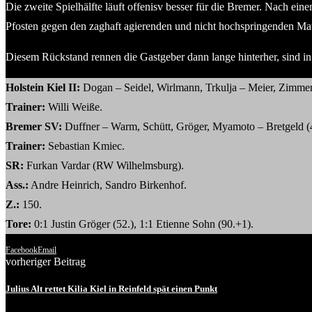
Die zweite Spielhälfte läuft offenisv besser für die Bremer. Nach ei
Pfosten gegen den zaghaft agierenden und nicht hochspringenden Ma
Diesem Rückstand rennen die Gastgeber dann lange hinterher, sind i
Holstein Kiel II:
Dogan – Seidel, Wirlmann, Trkulja – Meier, Zimmer 
Trainer:
Willi Weiße.
Bremer SV:
Duffner – Warm, Schütt, Gröger, Myamoto – Bretgeld (4
Trainer:
Sebastian Kmiec.
SR:
Furkan Vardar (RW Wilhelmsburg).
Ass.:
Andre Heinrich, Sandro Birkenhof.
Z.:
150.
Tore:
0:1 Justin Gröger (52.), 1:1 Etienne Sohn (90.+1).
Facebook
Email
vorheriger Beitrag
Julius Alt rettet Kilia Kiel in Reinfeld spät einen Punkt