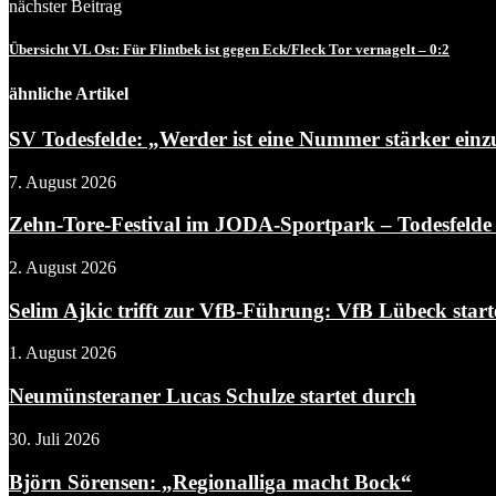
nächster Beitrag
Übersicht VL Ost: Für Flintbek ist gegen Eck/Fleck Tor vernagelt – 0:2
ähnliche Artikel
SV Todesfelde: „Werder ist eine Nummer stärker einz
7. August 2026
Zehn-Tore-Festival im JODA-Sportpark – Todesfelde 
2. August 2026
Selim Ajkic trifft zur VfB-Führung: VfB Lübeck starte
1. August 2026
Neumünsteraner Lucas Schulze startet durch
30. Juli 2026
Björn Sörensen: „Regionalliga macht Bock“