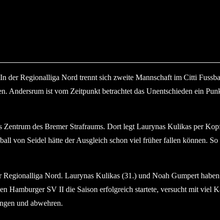
om Bremer SV. © 2023 Ismail Yesilyurt
In der Regionalliga Nord trennt sich zweite Mannschaft im Citti Fuss
n. Andersrum ist vom Zeitpunkt betrachtet das Unentschieden ein Punk
ins Zentrum des Bremer Strafraums. Dort legt Laurynas Kulikas per Ko
ll von Seidel hätte der Ausgleich schon viel früher fallen können. S
n der Regionalliga Nord. Laurynas Kulikas (31.) und Noah Gumpert haben
 Hamburger SV II die Saison erfolgreich startete, versucht mit viel K
angen und abwehren.