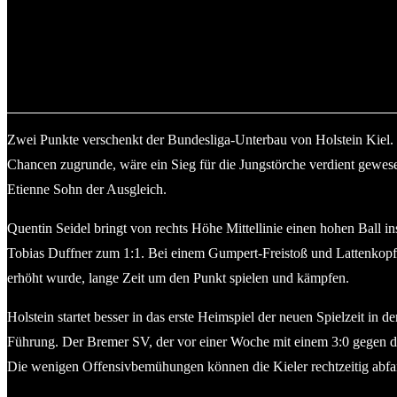
Keeper Tyler Dogan (re., Holstein Kiel II) bekam wenig Arbeit v
Zwei Punkte verschenkt der Bundesliga-Unterbau von Holstein Kiel. 
Chancen zugrunde, wäre ein Sieg für die Jungstörche verdient gewese
Etienne Sohn der Ausgleich.
Quentin Seidel bringt von rechts Höhe Mittellinie einen hohen Ball 
Tobias Duffner zum 1:1. Bei einem Gumpert-Freistoß und Lattenkopfba
erhöht wurde, lange Zeit um den Punkt spielen und kämpfen.
Holstein startet besser in das erste Heimspiel der neuen Spielzeit i
Führung. Der Bremer SV, der vor einer Woche mit einem 3:0 gegen den
Die wenigen Offensivbemühungen können die Kieler rechtzeitig abf