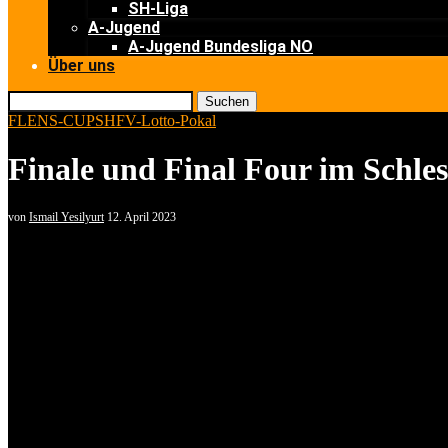
SH-Liga
A-Jugend
A-Jugend Bundesliga NO
Über uns
Suchen
FLENS-CUP
SHFV-Lotto-Pokal
Finale und Final Four im Schle
von
Ismail Yesilyurt
12. April 2023