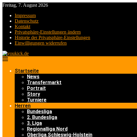
Freitag, 7. August 2026
Impressum
Datenschutz
Kontakt
Privatsphäre-Einstellungen ändern
Historie der Privatsphäre-Einstellungen
Einwilligungen widerrufen
Startseite
News
Transfermarkt
Portrait
Story
Turniere
Herren
Bundesliga
2. Bundesliga
3. Liga
Regionalliga Nord
Oberliga Schleswig-Holstein