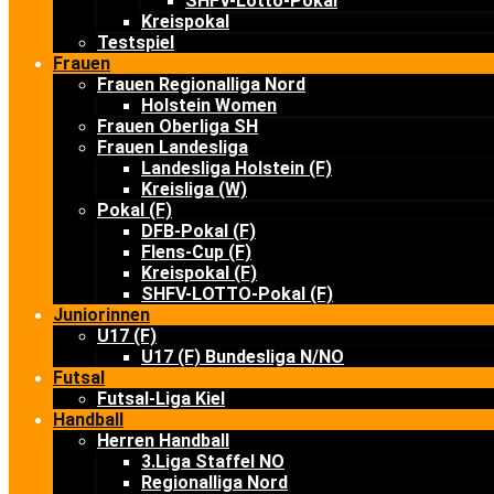
SHFV-Lotto-Pokal
Kreispokal
Testspiel
Frauen
Frauen Regionalliga Nord
Holstein Women
Frauen Oberliga SH
Frauen Landesliga
Landesliga Holstein (F)
Kreisliga (W)
Pokal (F)
DFB-Pokal (F)
Flens-Cup (F)
Kreispokal (F)
SHFV-LOTTO-Pokal (F)
Juniorinnen
U17 (F)
U17 (F) Bundesliga N/NO
Futsal
Futsal-Liga Kiel
Handball
Herren Handball
3.Liga Staffel NO
Regionalliga Nord