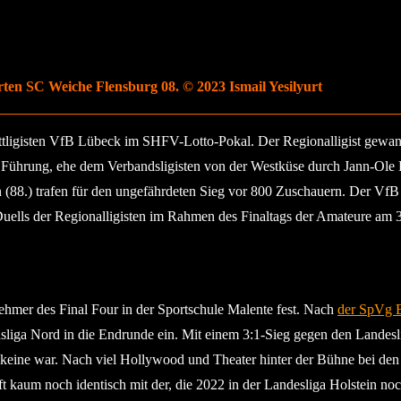
rten SC Weiche Flensburg 08. © 2023 Ismail Yesilyurt
rittligisten VfB Lübeck im SHFV-Lotto-Pokal. Der Regionalligist gew
 Führung, ehe dem Verbandsligisten von der Westküse durch Jann-Ole Fi
88.) trafen für den ungefährdeten Sieg vor 800 Zuschauern. Der VfB
uells der Regionalligisten im Rahmen des Finaltags der Amateure am 3. 
hmer des Final Four in der Sportschule Malente fest. Nach
der SpVg E
iga Nord in die Endrunde ein. Mit einem 3:1-Sieg gegen den Landeslig
keine war. Nach viel Hollywood und Theater hinter der Bühne bei den 
kaum noch identisch mit der, die 2022 in der Landesliga Holstein noch