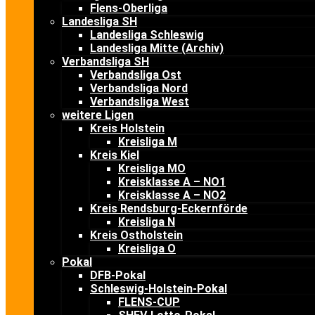
Flens-Oberliga
Landesliga SH
Landesliga Schleswig
Landesliga Mitte (Archiv)
Verbandsliga SH
Verbandsliga Ost
Verbandsliga Nord
Verbandsliga West
weitere Ligen
Kreis Holstein
Kreisliga M
Kreis Kiel
Kreisliga MO
Kreisklasse A – NO1
Kreisklasse A – NO2
Kreis Rendsburg-Eckernförde
Kreisliga N
Kreis Ostholstein
Kreisliga O
Pokal
DFB-Pokal
Schleswig-Holstein-Pokal
FLENS-CUP