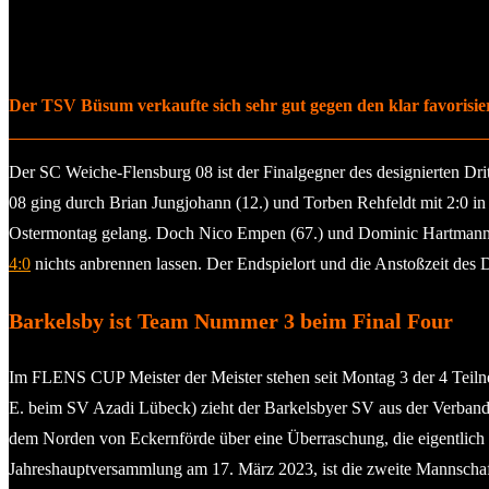
Der TSV Büsum verkaufte sich sehr gut gegen den klar favorisie
Der SC Weiche-Flensburg 08 ist der Finalgegner des designierten D
08 ging durch Brian Jungjohann (12.) und Torben Rehfeldt mit 2:0 in
Ostermontag gelang. Doch Nico Empen (67.) und Dominic Hartmann (
4:0
nichts anbrennen lassen. Der Endspielort und die Anstoßzeit des D
Barkelsby ist Team Nummer 3 beim Final Four
Im FLENS CUP Meister der Meister stehen seit Montag 3 der 4 Teilne
E. beim SV Azadi Lübeck) zieht der Barkelsbyer SV aus der Verbandsl
dem Norden von Eckernförde über eine Überraschung, die eigentlich 
Jahreshauptversammlung am 17. März 2023, ist die zweite Mannschaft 