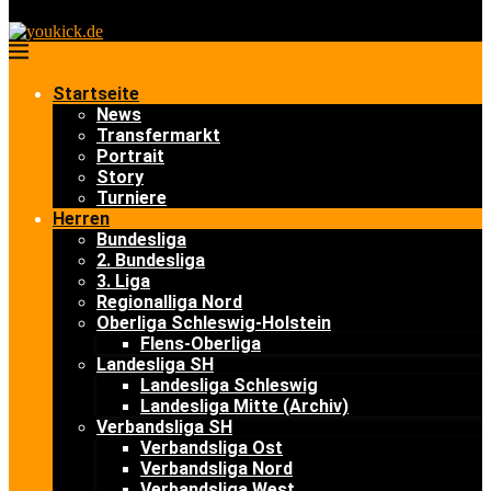
Startseite
News
Transfermarkt
Portrait
Story
Turniere
Herren
Bundesliga
2. Bundesliga
3. Liga
Regionalliga Nord
Oberliga Schleswig-Holstein
Flens-Oberliga
Landesliga SH
Landesliga Schleswig
Landesliga Mitte (Archiv)
Verbandsliga SH
Verbandsliga Ost
Verbandsliga Nord
Verbandsliga West