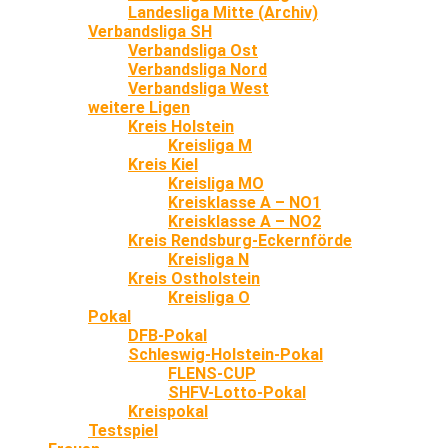
Landesliga Mitte (Archiv)
Verbandsliga SH
Verbandsliga Ost
Verbandsliga Nord
Verbandsliga West
weitere Ligen
Kreis Holstein
Kreisliga M
Kreis Kiel
Kreisliga MO
Kreisklasse A – NO1
Kreisklasse A – NO2
Kreis Rendsburg-Eckernförde
Kreisliga N
Kreis Ostholstein
Kreisliga O
Pokal
DFB-Pokal
Schleswig-Holstein-Pokal
FLENS-CUP
SHFV-Lotto-Pokal
Kreispokal
Testspiel