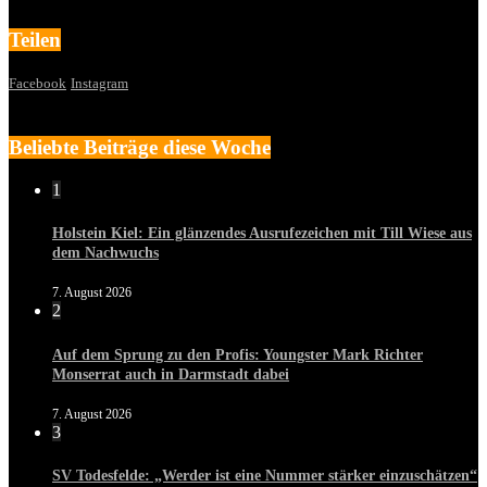
Teilen
Facebook
Instagram
Beliebte Beiträge diese Woche
1
Holstein Kiel: Ein glänzendes Ausrufezeichen mit Till Wiese aus
dem Nachwuchs
7. August 2026
2
Auf dem Sprung zu den Profis: Youngster Mark Richter
Monserrat auch in Darmstadt dabei
7. August 2026
3
SV Todesfelde: „Werder ist eine Nummer stärker einzuschätzen“