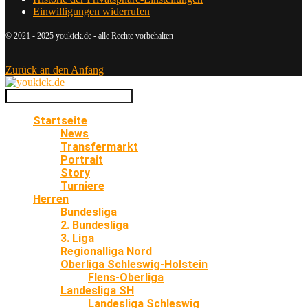
Einwilligungen widerrufen
© 2021 - 2025 youkick.de - alle Rechte vorbehalten
Zurück an den Anfang
Startseite
News
Transfermarkt
Portrait
Story
Turniere
Herren
Bundesliga
2. Bundesliga
3. Liga
Regionalliga Nord
Oberliga Schleswig-Holstein
Flens-Oberliga
Landesliga SH
Landesliga Schleswig