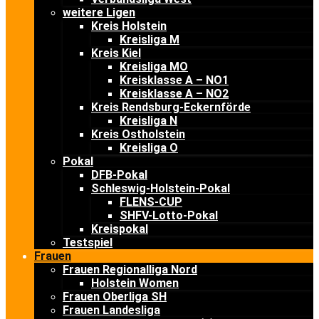
weitere Ligen
Kreis Holstein
Kreisliga M
Kreis Kiel
Kreisliga MO
Kreisklasse A – NO1
Kreisklasse A – NO2
Kreis Rendsburg-Eckernförde
Kreisliga N
Kreis Ostholstein
Kreisliga O
Pokal
DFB-Pokal
Schleswig-Holstein-Pokal
FLENS-CUP
SHFV-Lotto-Pokal
Kreispokal
Testspiel
Frauen
Frauen Regionalliga Nord
Holstein Women
Frauen Oberliga SH
Frauen Landesliga