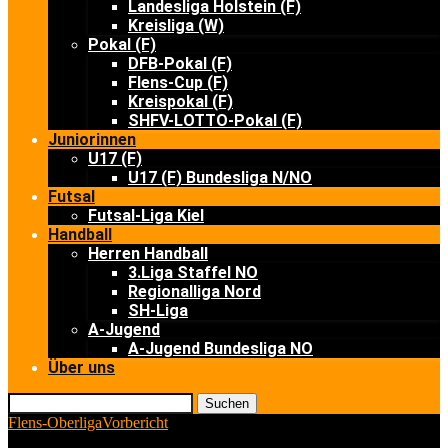
Landesliga Holstein (F)
Kreisliga (W)
Pokal (F)
DFB-Pokal (F)
Flens-Cup (F)
Kreispokal (F)
SHFV-LOTTO-Pokal (F)
Juniorinnen
U17 (F)
U17 (F) Bundesliga N/NO
Futsal
Futsal-Liga Kiel
Handball
Herren Handball
3.Liga Staffel NO
Regionalliga Nord
SH-Liga
A-Jugend
A-Jugend Bundesliga NO
Über uns
Suchen
Flens-Oberliga
Vorbericht