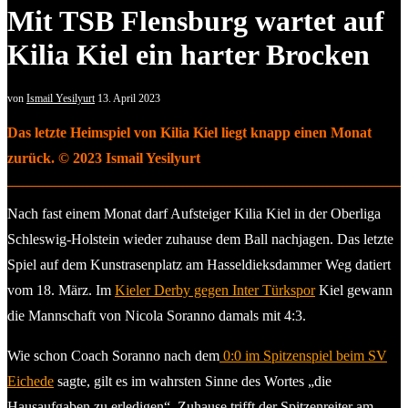
Mit TSB Flensburg wartet auf
Kilia Kiel ein harter Brocken
von
Ismail Yesilyurt
13. April 2023
Das letzte Heimspiel von Kilia Kiel liegt knapp einen Monat
zurück. © 2023 Ismail Yesilyurt
Nach fast einem Monat darf Aufsteiger Kilia Kiel in der Oberliga
Schleswig-Holstein wieder zuhause dem Ball nachjagen. Das letzte
Spiel auf dem Kunstrasenplatz am Hasseldieksdammer Weg datiert
vom 18. März. Im
Kieler Derby gegen Inter Türkspor
Kiel gewann
die Mannschaft von Nicola Soranno damals mit 4:3.
Wie schon Coach Soranno nach dem
0:0 im Spitzenspiel beim SV
Eichede
sagte, gilt es im wahrsten Sinne des Wortes „die
Hausaufgaben zu erledigen“. Zuhause trifft der Spitzenreiter am