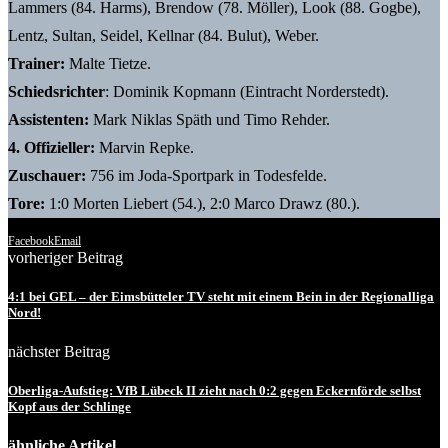
Lammers (84. Harms), Brendow (78. Möller), Look (88. Gogbe),
Lentz, Sultan, Seidel, Kellnar (84. Bulut), Weber.
Trainer:
Malte Tietze.
Schiedsrichter
: Dominik Kopmann (Eintracht Norderstedt).
Assistenten:
Mark Niklas Späth und Timo Rehder.
4. Offizieller:
Marvin Repke.
Zuschauer:
756 im Joda-Sportpark in Todesfelde.
Tore:
1:0 Morten Liebert (54.), 2:0 Marco Drawz (80.).
Facebook
Email
vorheriger Beitrag
4:1 bei GEL – der Eimsbütteler TV steht mit einem Bein in der Regionalliga
Nord!
nächster Beitrag
Oberliga-Aufstieg: VfB Lübeck II zieht nach 0:2 gegen Eckernförde selbst
Kopf aus der Schlinge
ähnliche Artikel