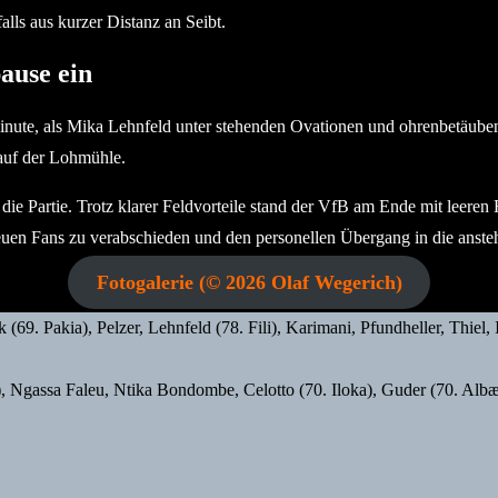
lls aus kurzer Distanz an Seibt.
ause ein
Minute, als Mika Lehnfeld unter stehenden Ovationen und ohrenbetäub
 auf der Lohmühle.
die Partie. Trotz klarer Feldvorteile stand der VfB am Ende mit leeren
euen Fans zu verabschieden und den personellen Übergang in die anst
Fotogalerie (© 2026 Olaf Wegerich)
(69. Pakia), Pelzer, Lehnfeld (78. Fili), Karimani, Pfundheller, Thiel, I
, Ngassa Faleu, Ntika Bondombe, Celotto (70. Iloka), Guder (70. Albæ