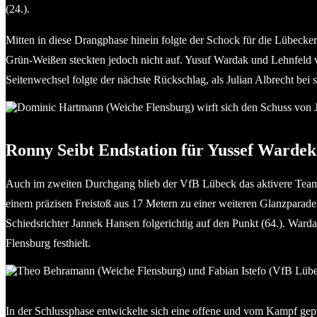
(24.).
Mitten in diese Drangphase hinein folgte der Schock für die Lübecke
Grün-Weißen steckten jedoch nicht auf. Yusuf Wardak und Lehnfeld ve
Seitenwechsel folgte der nächste Rückschlag, als Julian Albrecht bei
Dominic Hartmann (Weiche Flensburg) wirft sich den Schuss von
Ronny Seibt Endstation für Yussef Wardek
Auch im zweiten Durchgang blieb der VfB Lübeck das aktivere Team, 
einem präzisen Freistoß aus 17 Metern zu einer weiteren Glanzparad
Schiedsrichter Jannek Hansen folgerichtig auf den Punkt (64.). War
Flensburg festhielt.
Theo Behramann (Weiche Flensburg) und Fabian Istefo (VfB Lüb
In der Schlussphase entwickelte sich eine offene und vom Kampf geprä