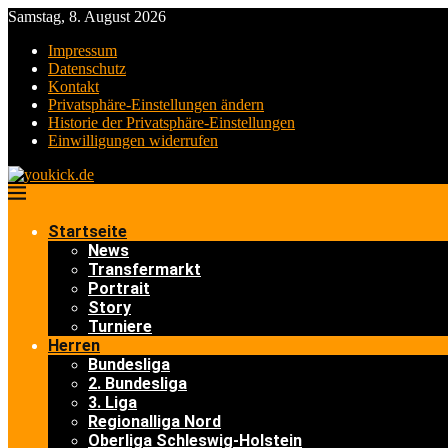
Samstag, 8. August 2026
Impressum
Datenschutz
Kontakt
Privatsphäre-Einstellungen ändern
Historie der Privatsphäre-Einstellungen
Einwilligungen widerrufen
Startseite
News
Transfermarkt
Portrait
Story
Turniere
Herren
Bundesliga
2. Bundesliga
3. Liga
Regionalliga Nord
Oberliga Schleswig-Holstein