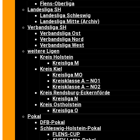
Flens-Oberliga
Landesliga SH
Landesliga Schleswig
Landesliga Mitte (Archiv)
Verbandsliga SH
Verbandsliga Ost
Verbandsliga Nord
Verbandsliga West
weitere Ligen
Kreis Holstein
Kreisliga M
Kreis Kiel
Kreisliga MO
Kreisklasse A – NO1
Kreisklasse A – NO2
Kreis Rendsburg-Eckernförde
Kreisliga N
Kreis Ostholstein
Kreisliga O
Pokal
DFB-Pokal
Schleswig-Holstein-Pokal
FLENS-CUP