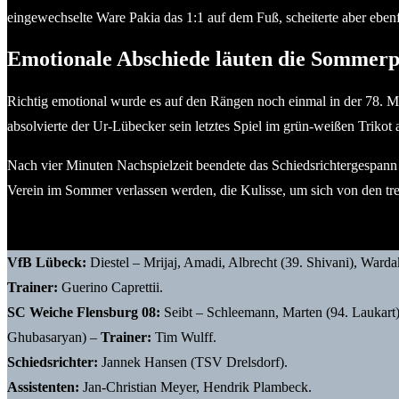
eingewechselte Ware Pakia das 1:1 auf dem Fuß, scheiterte aber ebenfa
Emotionale Abschiede läuten die Sommerp
Richtig emotional wurde es auf den Rängen noch einmal in der 78. 
absolvierte der Ur-Lübecker sein letztes Spiel im grün-weißen Trikot
Nach vier Minuten Nachspielzeit beendete das Schiedsrichtergespann 
Verein im Sommer verlassen werden, die Kulisse, um sich von den tr
VfB Lübeck:
Diestel – Mrijaj, Amadi, Albrecht (39. Shivani), Wardak 
Trainer:
Guerino Caprettii.
SC Weiche Flensburg 08:
Seibt – Schleemann, Marten (94. Laukart)
Ghubasaryan) –
Trainer:
Tim Wulff.
Schiedsrichter:
Jannek Hansen (TSV Drelsdorf).
Assistenten:
Jan-Christian Meyer, Hendrik Plambeck.