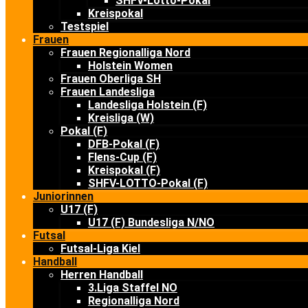
SHFV-Lotto-Pokal
Kreispokal
Testspiel
Frauen
Frauen Regionalliga Nord
Holstein Women
Frauen Oberliga SH
Frauen Landesliga
Landesliga Holstein (F)
Kreisliga (W)
Pokal (F)
DFB-Pokal (F)
Flens-Cup (F)
Kreispokal (F)
SHFV-LOTTO-Pokal (F)
Juniorinnen
U17 (F)
U17 (F) Bundesliga N/NO
Futsal
Futsal-Liga Kiel
Handball
Herren Handball
3.Liga Staffel NO
Regionalliga Nord