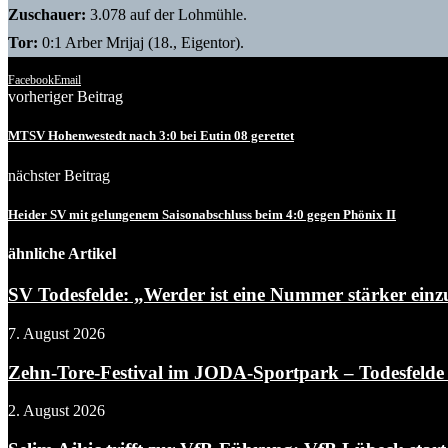
Zuschauer:
3.078 auf der Lohmühle.
Tor:
0:1 Arber Mrijaj (18., Eigentor).
Facebook
Email
vorheriger Beitrag
MTSV Hohenwestedt nach 3:0 bei Eutin 08 gerettet
nächster Beitrag
Heider SV mit gelungenem Saisonabschluss beim 4:0 gegen Phönix II
ähnliche Artikel
SV Todesfelde: „Werder ist eine Nummer stärker einz
7. August 2026
Zehn-Tore-Festival im JODA-Sportpark – Todesfelde 
2. August 2026