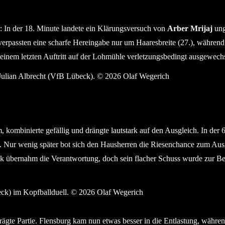
r: In der 18. Minute landete ein Klärungsversuch von
Arber Mrijaj
ung
rpassten eine scharfe Hereingabe nur um Haaresbreite (27.), während K
 seinem letzten Auftritt auf der Lohmühle verletzungsbedingt ausgewech
 Julian Albrecht (VfB Lübeck). © 2026 Olaf Wegerich
kombinierte gefällig und drängte lautstark auf den Ausgleich. In de
e. Nur wenig später bot sich den Hausherren die Riesenchance zum Aus
dak übernahm die Verantwortung, doch sein flacher Schuss wurde zur B
eck) im Kopfballduell. © 2026 Olaf Wegerich
gte Partie. Flensburg kam nun etwas besser in die Entlastung, während