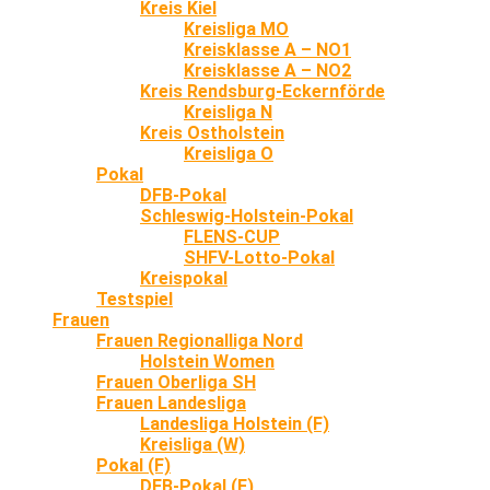
Kreis Kiel
Kreisliga MO
Kreisklasse A – NO1
Kreisklasse A – NO2
Kreis Rendsburg-Eckernförde
Kreisliga N
Kreis Ostholstein
Kreisliga O
Pokal
DFB-Pokal
Schleswig-Holstein-Pokal
FLENS-CUP
SHFV-Lotto-Pokal
Kreispokal
Testspiel
Frauen
Frauen Regionalliga Nord
Holstein Women
Frauen Oberliga SH
Frauen Landesliga
Landesliga Holstein (F)
Kreisliga (W)
Pokal (F)
DFB-Pokal (F)