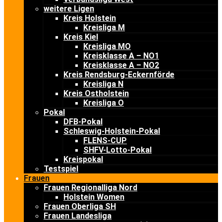
weitere Ligen
Kreis Holstein
Kreisliga M
Kreis Kiel
Kreisliga MO
Kreisklasse A – NO1
Kreisklasse A – NO2
Kreis Rendsburg-Eckernförde
Kreisliga N
Kreis Ostholstein
Kreisliga O
Pokal
DFB-Pokal
Schleswig-Holstein-Pokal
FLENS-CUP
SHFV-Lotto-Pokal
Kreispokal
Testspiel
Frauen
Frauen Regionalliga Nord
Holstein Women
Frauen Oberliga SH
Frauen Landesliga