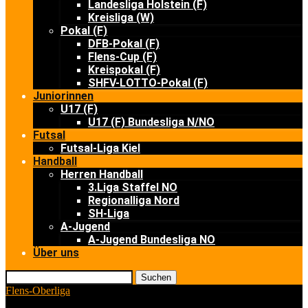
Landesliga Holstein (F)
Kreisliga (W)
Pokal (F)
DFB-Pokal (F)
Flens-Cup (F)
Kreispokal (F)
SHFV-LOTTO-Pokal (F)
Juniorinnen
U17 (F)
U17 (F) Bundesliga N/NO
Futsal
Futsal-Liga Kiel
Handball
Herren Handball
3.Liga Staffel NO
Regionalliga Nord
SH-Liga
A-Jugend
A-Jugend Bundesliga NO
Über uns
Suchen
Flens-Oberliga