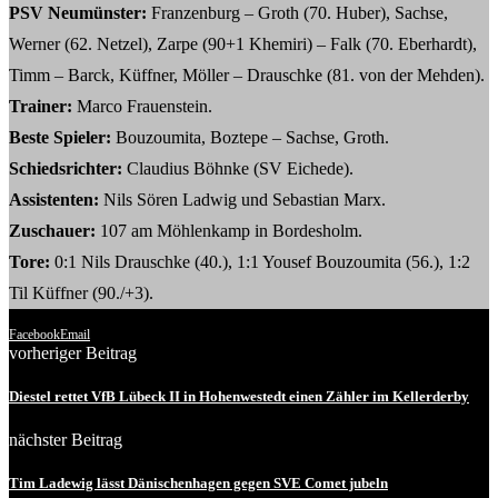
PSV Neumünster:
Franzenburg – Groth (70. Huber), Sachse,
Werner (62. Netzel), Zarpe (90+1 Khemiri) – Falk (70. Eberhardt),
Timm – Barck, Küffner, Möller – Drauschke (81. von der Mehden).
Trainer:
Marco Frauenstein.
Beste Spieler:
Bouzoumita, Boztepe – Sachse, Groth.
Schiedsrichter:
Claudius Böhnke (SV Eichede).
Assistenten:
Nils Sören Ladwig und Sebastian Marx.
Zuschauer:
107 am Möhlenkamp in Bordesholm.
Tore:
0:1 Nils Drauschke (40.), 1:1 Yousef Bouzoumita (56.), 1:2
Til Küffner (90./+3).
Facebook
Email
vorheriger Beitrag
Diestel rettet VfB Lübeck II in Hohenwestedt einen Zähler im Kellerderby
nächster Beitrag
Tim Ladewig lässt Dänischenhagen gegen SVE Comet jubeln