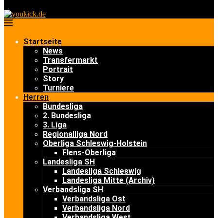
Startseite
News
Transfermarkt
Portrait
Story
Turniere
Herren
Bundesliga
2. Bundesliga
3. Liga
Regionalliga Nord
Oberliga Schleswig-Holstein
Flens-Oberliga
Landesliga SH
Landesliga Schleswig
Landesliga Mitte (Archiv)
Verbandsliga SH
Verbandsliga Ost
Verbandsliga Nord
Verbandsliga West