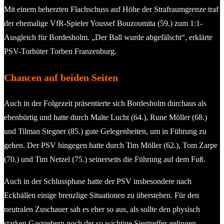
Mit einem beherzten Flachschuss auf Höhe der Strafraumgrenze traf
der ehemalige VfR-Spieler Youssef Bouzoumita (59.) zum 1:1-
Ausgleich für Bordesholm. „Der Ball wurde abgefälscht“, erklärte
PSV-Torhüter Torben Franzenburg.
Chancen auf beiden Seiten
Auch in der Folgezeit präsentierte sich Bordesholm durchaus als
ebenbürtig und hatte durch Malte Lucht (64.), Rune Möller (68.)
und Tilman Stegner (85.) gute Gelegenheiten, um in Führung zu
gehen. Der PSV hingegen hatte durch Tim Möller (62.), Tom Zarpe
(70.) und Tim Netzel (75.) seinerseits die Führung auf dem Fuß.
Auch in der Schlussphase hatte der PSV insbesondere nach
Eckbällen einige brenzlige Situationen zu überstehen. Für den
neutralen Zuschauer sah es eher so aus, als sollte den physisch
starken Gastgebern noch der so wichtige Siegtreffer gelingen.