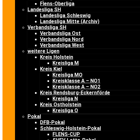
Flens-Oberliga
Landesliga SH
Landesliga Schleswig
Landesliga Mitte (Archiv)
Verbandsliga SH
Verbandsliga Ost
Verbandsliga Nord
Verbandsliga West
weitere Ligen
Kreis Holstein
Kreisliga M
Kreis Kiel
Kreisliga MO
Kreisklasse A – NO1
Kreisklasse A – NO2
Kreis Rendsburg-Eckernförde
Kreisliga N
Kreis Ostholstein
Kreisliga O
Pokal
DFB-Pokal
Schleswig-Holstein-Pokal
FLENS-CUP