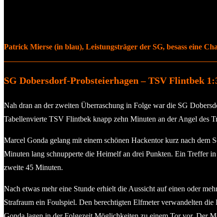
Patrick Mierse (in blau), Leistungsträger der SG, besass eine Ch
SG Dobersdorf-Probsteierhagen – TSV Flintbek 1:3
Nah dran an der zweiten Überraschung in Folge war die SG Dobersdor
Tabellenvierte TSV Flintbek knapp zehn Minuten an der Angel des Tr
Marcel Gonda gelang mit einem schönen Hackentor kurz nach dem Sei
Minuten lang schnupperte die Heimelf an drei Punkten. Ein Treffer i
zweite 45 Minuten.
Nach etwas mehr eine Stunde erhielt die Aussicht auf einen oder me
Strafraum ein Foulspiel. Den berechtigten Elfmeter verwandelten die F
Gonda lagen in der Folgezeit Möglichkeiten zu einem Tor vor. Der M