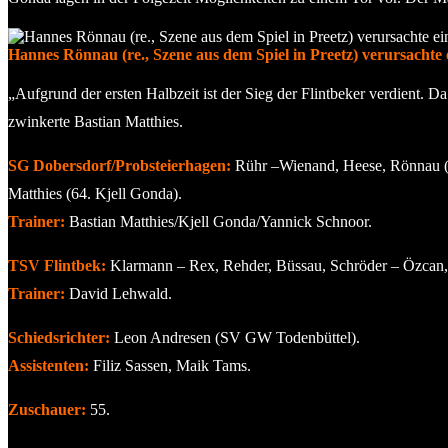
Hannes Rönnau (re., Szene aus dem Spiel in Preetz) verursachte 
„Aufgrund der ersten Halbzeit ist der Sieg der Flintbeker verdient. 
zwinkerte Bastian Matthies.
SG Dobersdorf/Probsteierhagen:
Rühr –Wienand, Heese, Rönnau (85
Matthies (64. Kjell Gonda).
Trainer:
Bastian Matthies/Kjell Gonda/Yannick Schnoor.
TSV Flintbek:
Klarmann – Rex, Rehder, Büssau, Schröder – Özcan, 
Trainer:
David Lehwald.
Schiedsrichter:
Leon Andresen (SV GW Todenbüttel).
Assistenten:
Filiz Sassen, Maik Tams.
Zuschauer:
55.