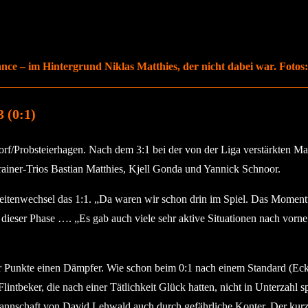
ance – im Hintergrund Niklas Matthies, der nicht dabei war. Fotos:
 (0:1)
f/Probsteierhagen. Nach dem 3:1 bei der von der Liga verstärkten Man
ainer-Trios Bastian Matthies, Kjell Gonda und Yannick Schnoor.
tenwechsel das 1:1. „Da waren wir schon drin im Spiel. Das Momentum
n dieser Phase …. „Es gab auch viele sehr aktive Situationen nach vorn
hr Punkte einen Dämpfer. Wie schon beim 0:1 nach einem Standard (Eck
lintbeker, die nach einer Tätlichkeit Glück hatten, nicht in Unterzahl 
annschaft von David Lehwald auch durch gefährliche Konter. Der kurz 