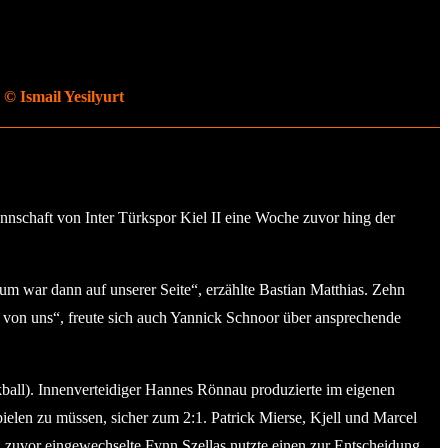
 © Ismail Yesilyurt
nschaft von Inter Türkspor Kiel II eine Woche zuvor hing der
 war dann auf unserer Seite“, erzählte Bastian Matthias. Zehn
e von uns“, freute sich auch Yannick Schnoor über ansprechende
ball). Innenverteidiger Hannes Rönnau produzierte im eigenen
spielen zu müssen, sicher zum 2:1. Patrick Mierse, Kjell und Marcel
zuvor eingewechselte Fynn Szellas nutzte einen zur Entscheidung.