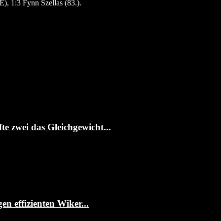
), 1:3 Fynn Szellas (83.).
te zwei das Gleichgewicht...
 effizienten Wiker...