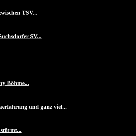
zwischen TSV...
Suchsdorfer SV...
ny Böhme...
erfahrung und ganz viel...
stürmt...