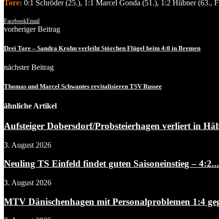
Tore:
0:1 Schröder (25.), 1:1 Marcel Gonda (51.), 1:2 Hübner (63., FE
Facebook
Email
vorheriger Beitrag
Drei Tore – Sandra Krohn verleiht Störchen Flügel beim 4:0 in Bremen
nächster Beitrag
Thomas und Marcel Schwantes revitalisieren TSV Russee
ähnliche Artikel
Aufsteiger Dobersdorf/Probsteierhagen verliert in Hälf
3. August 2026
Neuling TS Einfeld findet guten Saisoneinstieg – 4:2...
3. August 2026
MTV Dänischenhagen mit Personalproblemen 1:4 gegen