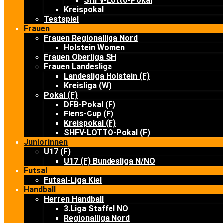
SHFV-Lotto-Pokal
Kreispokal
Testspiel
Frauen
Frauen Regionalliga Nord
Holstein Women
Frauen Oberliga SH
Frauen Landesliga
Landesliga Holstein (F)
Kreisliga (W)
Pokal (F)
DFB-Pokal (F)
Flens-Cup (F)
Kreispokal (F)
SHFV-LOTTO-Pokal (F)
Juniorinnen
U17 (F)
U17 (F) Bundesliga N/NO
Futsal
Futsal-Liga Kiel
Handball
Herren Handball
3.Liga Staffel NO
Regionalliga Nord