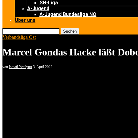
SH-Liga
A-Jugend
A-Jugend Bundesliga NO
Über uns
Suchen
Verbandsliga Ost
Marcel Gondas Hacke läßt Dobe
von
Ismail Yesilyurt
3. April 2022