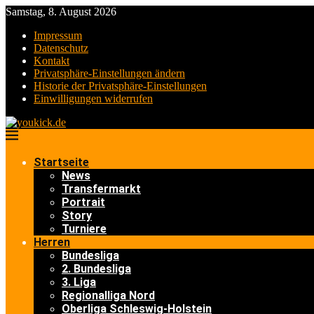
Samstag, 8. August 2026
Impressum
Datenschutz
Kontakt
Privatsphäre-Einstellungen ändern
Historie der Privatsphäre-Einstellungen
Einwilligungen widerrufen
Startseite
News
Transfermarkt
Portrait
Story
Turniere
Herren
Bundesliga
2. Bundesliga
3. Liga
Regionalliga Nord
Oberliga Schleswig-Holstein