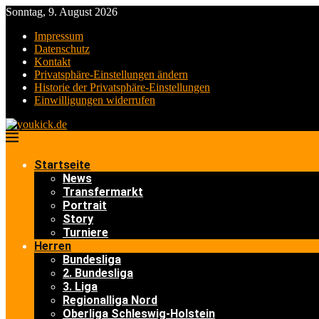
Sonntag, 9. August 2026
Impressum
Datenschutz
Kontakt
Privatsphäre-Einstellungen ändern
Historie der Privatsphäre-Einstellungen
Einwilligungen widerrufen
Startseite
News
Transfermarkt
Portrait
Story
Turniere
Herren
Bundesliga
2. Bundesliga
3. Liga
Regionalliga Nord
Oberliga Schleswig-Holstein