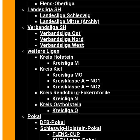
Flens-Oberliga
Landesliga SH
Landesliga Schleswig
Landesliga Mitte (Archiv)
Verbandsliga SH
Verbandsliga Ost
Verbandsliga Nord
Verbandsliga West
weitere Ligen
Kreis Holstein
Kreisliga M
Kreis Kiel
Kreisliga MO
Kreisklasse A – NO1
Kreisklasse A – NO2
Kreis Rendsburg-Eckernförde
Kreisliga N
Kreis Ostholstein
Kreisliga O
Pokal
DFB-Pokal
Schleswig-Holstein-Pokal
FLENS-CUP