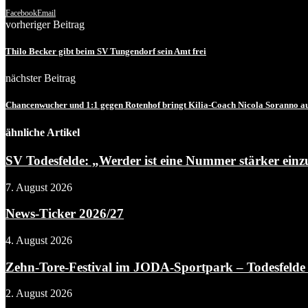
Facebook
Email
vorheriger Beitrag
Thilo Becker gibt beim SV Tungendorf sein Amt frei
nächster Beitrag
Chancenwucher und 1:1 gegen Rotenhof bringt Kilia-Coach Nicola Soranno au
ähnliche Artikel
SV Todesfelde: „Werder ist eine Nummer stärker einz
7. August 2026
News-Ticker 2026/27
4. August 2026
Zehn-Tore-Festival im JODA-Sportpark – Todesfelde 
2. August 2026