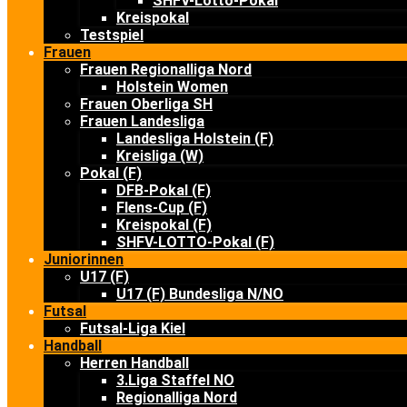
SHFV-Lotto-Pokal
Kreispokal
Testspiel
Frauen
Frauen Regionalliga Nord
Holstein Women
Frauen Oberliga SH
Frauen Landesliga
Landesliga Holstein (F)
Kreisliga (W)
Pokal (F)
DFB-Pokal (F)
Flens-Cup (F)
Kreispokal (F)
SHFV-LOTTO-Pokal (F)
Juniorinnen
U17 (F)
U17 (F) Bundesliga N/NO
Futsal
Futsal-Liga Kiel
Handball
Herren Handball
3.Liga Staffel NO
Regionalliga Nord