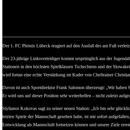
Stylianos Kokovas © 2024 1. FC Phönix Lübeck
Der 1. FC Phönix Lübeck reagiert auf den Ausfall des am Fuß verletz
Der 23-jährige Linksverteidiger kommt ursprünglich aus der Jugenda
Stationen in den höchsten Spielklassen Tschechiens und der Slowakei
wird fortan eine echte Verstärkung im Kader von Cheftrainer Christia
Davon ist auch Sportdirektor Frank Salomon überzeugt: „Wir haben Ste
Er wird uns auf dieser Position sehr weiterhelfen – nicht zuletzt aufg
Stylianos Kokovas sagt zu seiner neuen Station: „Ich bin sehr glückl
letzten Spiele der Mannschaft gesehen habe, ist mir sofort aufgefalle
Entwicklung als Mannschaft fortsetzen können und unsere Ziele errei