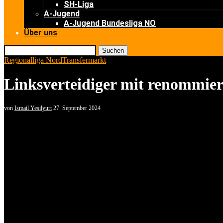
SH-Liga
A-Jugend
A-Jugend Bundesliga NO
Über uns
Suchen
Regionalliga Nord
Transfermarkt
Linksverteidiger mit renommiert
von
Ismail Yesilyurt
27. September 2024