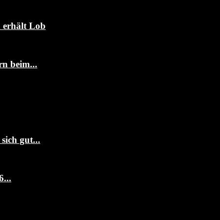
 erhält Lob
n beim...
ich gut...
...