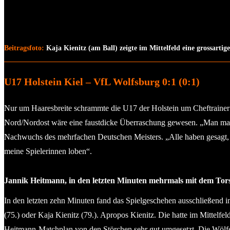
Beitragsfoto:
Kaja Kienitz (am Ball) zeigte im Mittelfeld eine grossartig
U17 Holstein Kiel – VfL Wolfsburg 0:1 (0:1)
Nur um Haaresbreite schrammte die U17 der Holstein um Cheftrainer 
Nord/Nordost wäre eine faustdicke Überraschung gewesen. „Man mag e
Nachwuchs des mehrfachen Deutschen Meisters. „Alle haben gesagt, da
meine Spielerinnen loben“.
Jannik Heitmann, in den letzten Minuten mehrmals mit dem Torsch
In den letzten zehn Minuten fand das Spielgeschehen ausschließend 
(75.) oder Kaja Kienitz (79.). Apropos Kienitz. Die hatte im Mittelfel
Heitmann-Matchplan von den Störchen sehr gut umgesetzt. Die Wölfe k