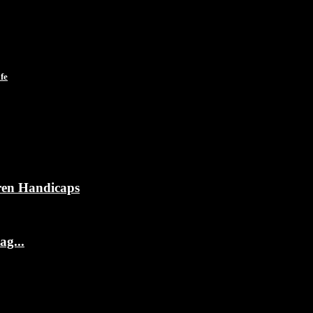
fe
ren Handicaps
g...