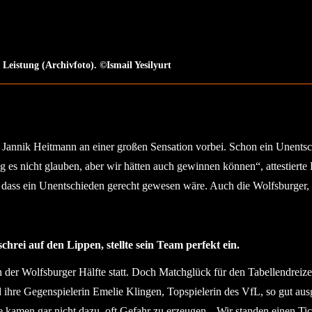
e Leistung (Archivfoto). ©Ismail Yesilyurt
Jannik Heitmann an einer großen Sensation vorbei. Schon ein Unentsc
s nicht glauben, aber wir hätten auch gewinnen können“, attestierte 
ss ein Unentschieden gerecht gewesen wäre. Auch die Wolfsburger, die 
rei auf den Lippen, stellte sein Team perfekt ein.
in der Wolfsburger Hälfte statt. Doch Matchglück für den Tabellendrei
d ihre Gegenspielerin Emelie Klingen, Topspielerin des VfL, so gut ausg
amen gar nicht dazu, oft Gefahr zu erzeugen. „Wir standen einen Tick