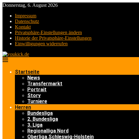
Donnerstag, 6. August 2026
Impressum
Datenschutz
Kontakt
Privatsphäre-Einstellungen ändern
Historie der Privatsphäre-Einstellungen
Einwilligungen widerrufen
Startseite
News
Transfermarkt
Portrait
Story
Turniere
Herren
Bundesliga
2. Bundesliga
3. Liga
Regionalliga Nord
Oberliga Schleswig-Holstein