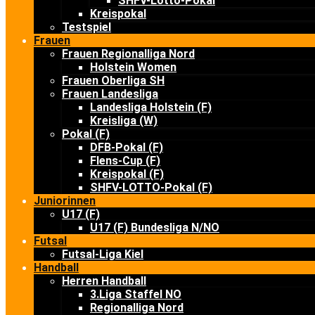
SHFV-Lotto-Pokal
Kreispokal
Testspiel
Frauen
Frauen Regionalliga Nord
Holstein Women
Frauen Oberliga SH
Frauen Landesliga
Landesliga Holstein (F)
Kreisliga (W)
Pokal (F)
DFB-Pokal (F)
Flens-Cup (F)
Kreispokal (F)
SHFV-LOTTO-Pokal (F)
Juniorinnen
U17 (F)
U17 (F) Bundesliga N/NO
Futsal
Futsal-Liga Kiel
Handball
Herren Handball
3.Liga Staffel NO
Regionalliga Nord