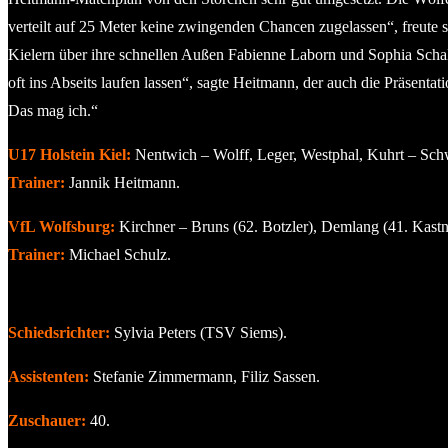
verteilt auf 25 Meter keine zwingenden Chancen zugelassen“, freute 
Kielern über ihre schnellen Außen Fabienne Laborn und Sophia Scha
oft ins Abseits laufen lassen“, sagte Heitmann, der auch die Präsentatio
Das mag ich.“
U17 Holstein Kiel:
Nentwich – Wolff, Leger, Westphal, Kuhrt – Schwe
Trainer:
Jannik Heitmann.
VfL Wolfsburg:
Kirchner – Bruns (62. Botzler), Demlang (41. Kastne
Trainer:
Michael Schulz.
Schiedsrichter:
Sylvia Peters (TSV Siems).
Assistenten:
Stefanie Zimmermann, Filiz Sassen.
Zuschauer:
40.