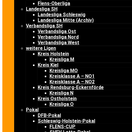
Flens-Oberliga
Landesliga SH
Landesliga Schleswig
Landesliga Mitte (Archiv)
Verbandsliga SH
Verbandsliga Ost
Verbandsliga Nord
Verbandsliga West
weitere Ligen
Kreis Holstein
Kreisliga M
Kreis Kiel
Kreisliga MO
Kreisklasse A – NO1
Kreisklasse A – NO2
Kreis Rendsburg-Eckernförde
Kreisliga N
Kreis Ostholstein
Kreisliga O
Pokal
DFB-Pokal
Schleswig-Holstein-Pokal
FLENS-CUP