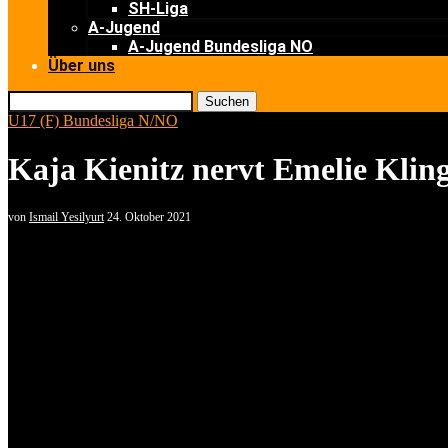
SH-Liga
A-Jugend
A-Jugend Bundesliga NO
Über uns
Suchen
U17 (F) Bundesliga N/NO
Kaja Kienitz nervt Emelie Klin
von
Ismail Yesilyurt
24. Oktober 2021