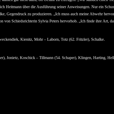
sich Heitmann über die Ausführung seiner Anweisungen. Nur ein Schuss
lke, Gegendruck zu produzieren. „Ich muss auch meine Abwehr hervor 
n von Schiedsrichterin Sylvia Peters hervorhob. „Ich finde ihre Art, das 
ckendiek, Kienitz, Mohr – Laborn, Totz (62. Fritzler), Schalke.
r), Jonietz, Koschick – Tillmann (54. Schaper), Klingen, Harting, Helli