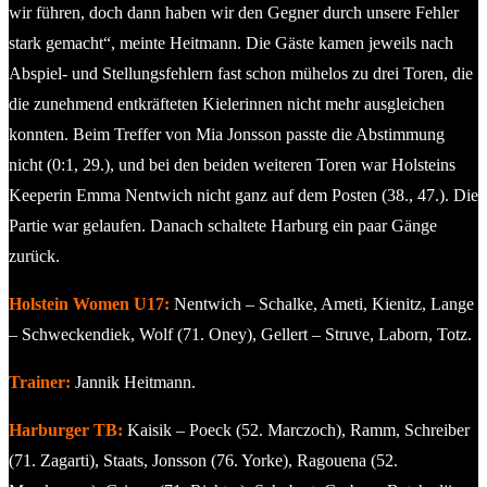
wir führen, doch dann haben wir den Gegner durch unsere Fehler
stark gemacht“, meinte Heitmann. Die Gäste kamen jeweils nach
Abspiel- und Stellungsfehlern fast schon mühelos zu drei Toren, die
die zunehmend entkräfteten Kielerinnen nicht mehr ausgleichen
konnten. Beim Treffer von Mia Jonsson passte die Abstimmung
nicht (0:1, 29.), und bei den beiden weiteren Toren war Holsteins
Keeperin Emma Nentwich nicht ganz auf dem Posten (38., 47.). Die
Partie war gelaufen. Danach schaltete Harburg ein paar Gänge
zurück.
Holstein Women U17:
Nentwich – Schalke, Ameti, Kienitz, Lange
– Schweckendiek, Wolf (71. Oney), Gellert – Struve, Laborn, Totz.
Trainer:
Jannik Heitmann.
Harburger TB:
Kaisik – Poeck (52. Marczoch), Ramm, Schreiber
(71. Zagarti), Staats, Jonsson (76. Yorke), Ragouena (52.