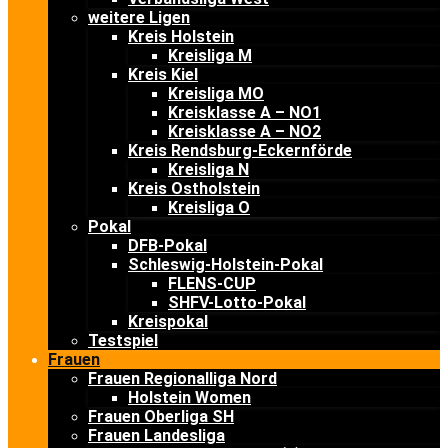
weitere Ligen
Kreis Holstein
Kreisliga M
Kreis Kiel
Kreisliga MO
Kreisklasse A – NO1
Kreisklasse A – NO2
Kreis Rendsburg-Eckernförde
Kreisliga N
Kreis Ostholstein
Kreisliga O
Pokal
DFB-Pokal
Schleswig-Holstein-Pokal
FLENS-CUP
SHFV-Lotto-Pokal
Kreispokal
Testspiel
Frauen
Frauen Regionalliga Nord
Holstein Women
Frauen Oberliga SH
Frauen Landesliga