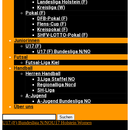
Landesliga Holstein (F)
Kreisliga (W)
Pokal (F)
DFB-Pokal (F)
Flens-Cup (F)
Kreispokal (F)
SHFV-LOTTO-Pokal (F)
Juniorinnen
U17 (F)
U17 (F) Bundesliga N/NO
Futsal
Futsal-Liga Kiel
Handball
Herren Handball
3.Liga Staffel NO
Regionalliga Nord
SH-Liga
A-Jugend
A-Jugend Bundesliga NO
Über uns
Suchen
U17 (F) Bundesliga N/NO
U17 Holstein Women