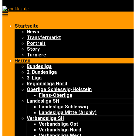
Startseite
News
Transfermarkt
Portrait
Story
Turniere
Herren
Bundesliga
2. Bundesliga
3. Liga
Regionalliga Nord
Oberliga Schleswig-Holstein
Flens-Oberliga
Landesliga SH
Landesliga Schleswig
Landesliga Mitte (Archiv)
Verbandsliga SH
Verbandsliga Ost
Verbandsliga Nord
Verbandsliga West