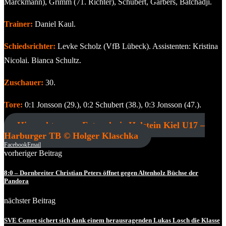
Marckmann), Grimm (71. Richter), Schubert, Garbers, Batchadji.
Trainer:
Daniel Kaul.
Schiedsrichter:
Levke Scholz (VfB Lübeck). Assistenten: Kristina
Nicolai. Bianca Schultz.
Zuschauer:
30.
Tore:
0:1 Jonsson (29.), 0:2 Schubert (38.), 0:3 Jonsson (47.).
Hier geht es zur Fotogalerie Holstein Kiel U17 –
Harburger TB © Holger Klaschka
Facebook
Email
vorheriger Beitrag
8:0 – Dornbreiter Christian Peters öffnet gegen Altenholz Büchse der
Pandora
nächster Beitrag
SVE Comet sichert sich dank einem herausragenden Lukas Losch die Klasse