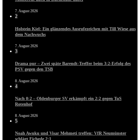
7. August 2026
2
Holstein Kiel: Ein glänzendes Ausrufezeichen mit Till Wiese aus
dem Nachwuchs
7. August 2026
3
Drama pur – Zwei späte Barendt-Treffer beim 3:2-Erfolg des
PSV gegen den TSB
8. August 2026
4
Nach 0:2 – Oldenburger SV erkämpft ein 2:2 gegen TuS
Rotenhof
8. August 2026
5
Noah Awuku und Visar Mehmeti treffen: VfR Neumünster
schlägt Eichede 2:1